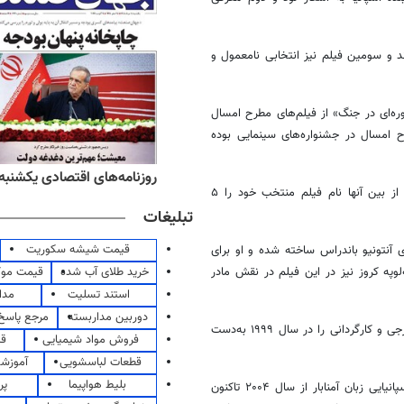
۲ برنده پیشین اسکار جای دارند و سومین فیلم نیز انتخابی نامعمول و
دوره‌ای در جنگ» از فیلم‌های مطرح امسال
ح امسال در جشنواره‌های سینمایی بوده
ه‌های ورزشی یکشنبه ۱۸ مرداد ۱۴۰۵
روزنامه‌های اقتصادی یکشنبه ۱۸ مرداد ۴۰۵
آکادمی اسپانیا از سال ۲۰۰۱ هر سال فهرستی مشتمل بر ۳ فیلم معرفی و از بین آنها نام فیلم منتخب خود را ۵
تبلیغات
قیمت شیشه سکوریت
ی آنتونیو باندراس ساخته شده و او برای
خرید طلای آب شده
قیمت مو
واره فیلم کن ۲۰۱۹ را دریافت کرد. پنه‌لوپه کروز نیز در این فیلم در نقش مادر
استند تسلیت
مدا
دوربین مداربسته
مرجع پاسخ 
آلمادوار با فیلم «همه چیز درباره مادرم» جایزه اسکار و بفتای بهترین فیلم خارجی و کارگردانی را در سال ۱۹۹۹ به‌دست
فروش مواد شیمیایی
قی
قطعات لباسشویی
آموزشگ
بلیط هواپیما
پر
«دوره‌ای در جنگ» در اولین ماه جنگ داخلی اسپانیا می‌گذرد و اولین فیلم اسپانیایی زبان آمنابار از سال ۲۰۰۴ تاکنون