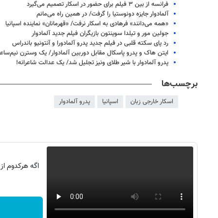
فرانسه از بین ۳ فیلم برای حضور در اسکار تصمیم می‌گیرد
آلمادوار جایزه دونوستیا را گرفت/ در همین راه می‌مانم
«همه می‌دانند» فرهادی به اسکار نرفت/ «قهرمانان» نماینده اسپانیا
جولین مور و تیلدا سوینتون بازیگران فیلم جدید آلمادوار
رد پای سکته قلبی در فیلم جدید پدرو آلمادورا و آنتونیو باندراس
ایتن هاک و پدرو پاسکال مقابل دوربین آلمادوار/ یک وسترن نیم‌ساع
پدرو آلمادوار با شیر طلای ونیز تجلیل شد/ یک عدالت شاعرانه!
برچسب‌ها
اسکار خارجی زبان
اسپانیا
پدرو آلمادوار
اگه هرکدوم از