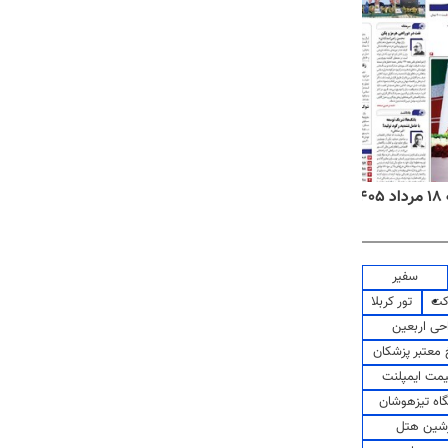
۱
روزنامه‌های صبح یکشنبه ۱۸ مرداد ۱۴۰۵
روزنام
سفیر
کت
تور کربلا
حی اربعین
معتبر پزشکان
مت ایمپلنت
اه تیزهوشان
شین هتل