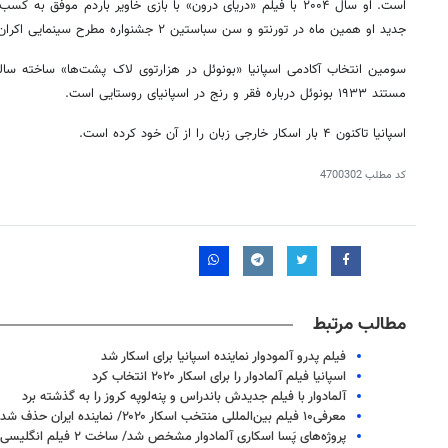
است. او سال ۲۰۰۴ با فیلم «دریای درون» با بازی خاویر باردم موفق 
جدید او همین ماه در تورنتو و سن سباستین ۲ جشنواره مطرح سینمایی اکران می‌شود.
سومین انتخاب آکادمی اسپانیا «بونوئل در هزارتوی لاک پشت‌ها» ساخته سا
مستند ۱۹۳۳ بونوئل درباره فقر و رنج در اسپانیای روستایی است.
اسپانیا تاکنون ۴ بار اسکار خارجی زبان را از آن خود کرده است.
کد مطلب
4700302
مطالب مرتبط
فیلم پدرو آلمودوار نماینده اسپانیا برای اسکار شد
اسپانیا فیلم آلمادوار را برای اسکار ۲۰۲۰ انتخاب کرد
آلمادوار با فیلم جدیدش باندراس و پنه‌لوپه کروز را به گذشته برد
معرفی۱۰ فیلم بین‌المللی منتخب اسکار ۲۰۲۰/ نماینده ایران حذف شد
پروژه‌های پَسا اسکاری آلمادوار مشخص شد/ ساخت ۲ فیلم انگلیسی زبان