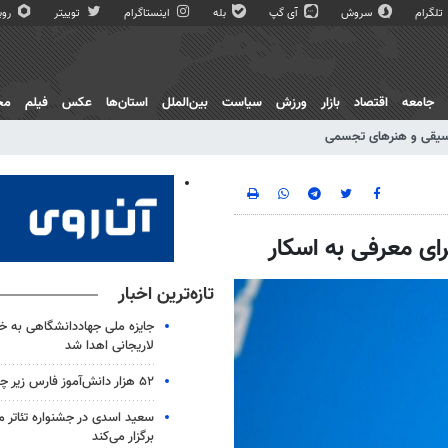
تلگرام
سروش
آی گپ
بله
اینستاگرام
توییتر
روبی
جامعه
اقتصاد
بازار
ورزش
سیاست
بین‌الملل
استان‌ها
عکس
فیلم
مج
یقی و هنرهای تجسمی
برای معرفی به اسکار
تازه‌ترین اخبار
جایزه ملی جهاددانشگاهی به خا
لاریجانی اهدا شد
۵۲ هزار دانش‌آموز فارس زیر چتر طرح «حامی»
سعید اسدی در جشنواره تئاتر م
برگزار می‌کند