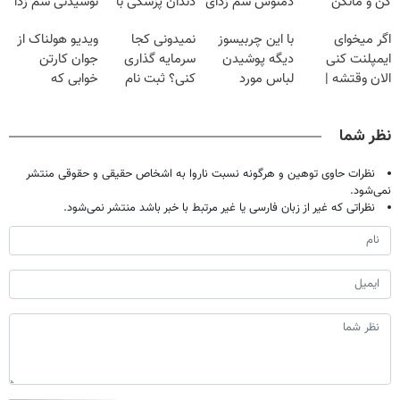
کن و مانکن
دمنوش سم زدای
دندان پزشکی با
نوشیدنی سم زدا
شو(تخفیف تا
گیاهی
پک سفید کننده
اگر میخوای
با این چربیسوز
نمیدونی کجا
ویدیو هولناک از
امشب)
خانگی
ایمپلنت کنی
دیگه پوشیدن
سرمایه گذاری
جوان کارتن
الان وقتشه |
لباس مورد
کنی؟ ثبت نام
خوابی که
فقط با ۲۵
علاقت آرزو
کن رایگان
میلیاردر شد.
میلیون تومان!!!
نیست
سیگنال بگیر
آموزش رایگان
نظر شما
نظرات حاوی توهین و هرگونه نسبت ناروا به اشخاص حقیقی و حقوقی منتشر
نمی‌شود.
نظراتی که غیر از زبان فارسی یا غیر مرتبط با خبر باشد منتشر نمی‌شود.