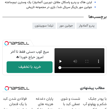
ایتن هاک و پدرو پاسکال مقابل دوربین آلمادوار/ یک وسترن نیم‌ساعته
جولین مور بازیگر سریال شد/ بازی در مجموعه تاریخی
برچسب‌ها
پدرو آلمادوار
جولین مور
تیلدا سویینتون
میخ کوب دستی فقط تا آخر
امروز حراج خورد!🔥
خرید با تخفیف
مطالب پیشنهادی
با پودر جلبک
شست و شوی
پایان دغدغه
فولادی شدن کبد
شکم و پهلوتو آب
عمقی کبد با
هزینه های
با یک فنجان