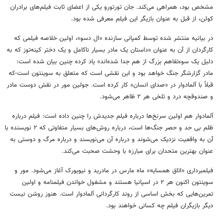
مشخص بود، همراهی می‌کند. جان تورتورو یکی از اعضای ثابت فیلم‌های برادران
کوئن، از قبل به عنوان بازیگر این فیلم معرفی شده بود.
در بیانیه منتشر شده توسط کمپانی سازنده «ال دسو»، اولین خلاصه فیلمی که
کارگردان از آن به عنوان «داستان یک مادر بسیار ناکامل و یک دختر کینه‌توز که به
دلیل یک سوء‌تفاهم بزرگ از هم جدا شده‌اند» یاد کرده چنین بیان شده است:
مادر گزارشگر جنگ خواهد بود و این نقشی است که متعلق به سوینتون است-که
قبلاً با آلمادوار در «صدای انسان» کار کرده است. جولین مور در نقش دوست مادر
و صندوقچه درد و تلخی هر ۲ ظاهر می‌شود.
آلمادوار هم اولین سرنخ‌ها درباره فیلم جدیدش را چنین داده است: فیلم درباره
ظلم بی حد و حصر جنگ‌ها است، درباره روش‌های بسیار متفاوتی که ۲ نویسنده با
آن به واقعیت نزدیک می‌شوند و درباره آن می‌نویسند و درباره مرگ و دوستی به
عنوان بهترین متحدان برای مبارزه با وحشت صحبت می‌کند.
فیلمبرداری «اتاق همسایه» ماه مارس در مادرید و نیویورک آغاز می‌شود. مور و
سوینتون اکنون هر ۲ در اسپانیا هستند و مشغول خواندن فیلمنامه و اولین
تمرین‌هایی که بخش اساسی از روند کارگردانی آلمادوار است. هنوز روشن نیست
دیگر بازیگران فیلم چه کسانی خواهند بود.