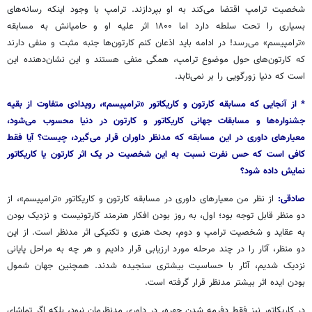
شخصیت ترامپ اقتضا می‌کند به او بپردازند. ترامپ با وجود اینکه رسانه‌های
بسیاری را تحت سلطه دارد اما ۱۸۰۰ اثر علیه او و حامیانش به مسابقه
«
ترامپیسم
» می‌رسد! در ادامه باید اذعان کنم کارتون‌ها جنبه مثبت و منفی دارند
که کارتون‌های حول موضوع ترامپ، همگی منفی هستند و این نشان‌دهنده این
است که دنیا زورگویی را بر نمی‌تابد.
* از آنجایی که مسابقه کارتون و کاریکاتور «ترامپیسم»، رویدادی متفاوت از بقیه
جشنواره‌ها و مسابقات جهانی کاریکاتور و کارتون در دنیا محسوب می‌شود،
معیارهای داوری در این مسابقه که مدنظر داوران قرار می‌گیرد، چیست؟ آیا فقط
کافی است که حس نفرت نسبت به این شخصیت در یک اثر کارتون یا کاریکاتور
نمایش داده شود؟
صادقی:
از نظر من معیارهای داوری در مسابقه کارتون و کاریکاتور «
ترامپیسم
»، از
دو منظر قابل توجه بود؛ اول، به روز بودن افکار هنرمند
کارتونیست
و نزدیک بودن
به عقاید و شخصیت ترامپ و دوم، بحث هنری و تکنیکی اثر مدنظر است. از این
دو منظر، آثار را در چند مرحله مورد ارزیابی قرار دادیم و هر چه به مراحل پایانی
نزدیک شدیم، آثار با حساسیت بیشتری سنجیده شدند. همچنین جهان شمول
بودن ایده اثر بیشتر مدنظر قرار گرفته است.
در کاریکاتور نیز فقط
دفرمه
شدن چهره، در داوری مدنظرمان نبود، بلکه اگر تماشای