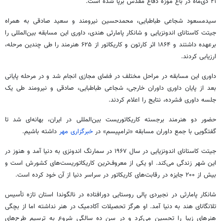
۲۱ دی‌ماه در باغ موزه دفاع مقدس برپا شده است.
سیدمسعود شجاعی طباطبایی، محمدحسین نیرومند و سعید صادقی به همراه
جیتت
کاستانای
اندونزیایی و
شانکار
پامارثی
هندی، داوری این مسابقه بین‌المللی را
برعهده داشتند و ۱۸۶۴ اثر کارتون و کاریکاتور از ۶۲۵ هنرمند را طی چندین مرحله،
ارزیابی کردند.
داوری این مسابقه در مراحل مختلف در فضای مجازی انجام شد و در مرحله پایانی
بعد از پایان داوری داوران خارجی، شجاعی طباطبایی، صادقی و نیرومند طی یک
جلسه داوری فشرده، نتایج را اعلام کردند.
حضور دو هنرمند برجسته کاریکاتوریست بین‌المللی در ایران، بهانه‌ای شد تا
گفتگویی با جمع داوران مسابقه «
ترامپیسم
» در
خبرگزاری مهر
داشته باشیم.
جیتت
کاستانای
اندونزیایی در سال ۱۹۶۷ در
سمارنگ
اندونزی به دنیا آمد و هنوز در
این شهر زندگی می‌کند. او یکی از معروف‌ترین کاریکاتوریست‌های کشورش است و
بیش از ۲۰۰ جایزه در رقابت‌های کاریکاتور در سراسر دنیا از آن خود کرده است.
شانکار
پامارثی
در
نجیردی
پالی
روستایی دورافتاده در
نالگوندا
استان تازه تأسیس
تلانگانای
هند به دنیا آمد. او هرگز تحصیلات آکادمیک در هنر نداشته اما از بچگی
هنرهای زیبا را تحسین می‌کرد و در سن ده سالگی شروع به ترسیم طرح‌های