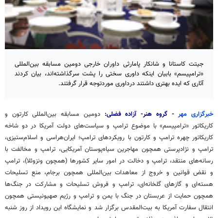
جیتت کاستانا و شانکار پامارثی داوران خارجی دومین مسابقه بین‌المللی
«ترامپیسم» بابیان اینکه داوری سختی را پشت سرگذاشته‌اند، بیان کردند
آثاری که ایده بهتری داشتند درداوری موردتوجه قرار گرفتند.
خبرگزاری مهر
- گروه هنر- آزاده فضلی:
دومین مسابقه بین‌المللی کارتون و
کاریکاتور «
ترامپیسم
» با موضوع ترامپ و سیاست‌های دولت آمریکا در دو شاخه
کاریکاتور چهره ترامپ و کارتون با رویکردهای ترامپ؛ ایران‌هراسی و اسلام‌ستیزی،
ترامپ و نژادپرستی همچون مهاجرین سیاه‌پوستان آمریکایی، ترامپ و مخالفت با
رسانه‌های منتقد، ترامپ و دخالت در امور سایر کشورها (همچون ونزوئلا)، ترامپ
و نقض قوانین و خروج از معاهدات بین‌المللی همچون برجام، منع تسلیحات
هسته‌ای و گازهای گلخانه‌ای، ترامپ و فروش تسلیحات و مشارکت در جنگ‌ها
همچون حمایت از عربستان در جنگ با یمن و ترامپ و رژیم صهیونیستی همچون
انتقال سفارت آمریکا به بیت‌المقدس برگزار شد و نمایشگاه این رویداد از روز شنبه