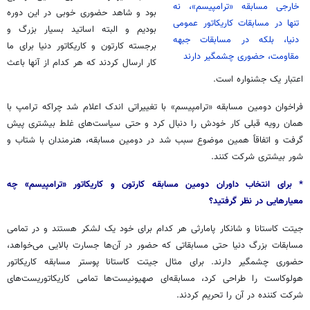
خارجی مسابقه «
ترامپیسم
»، نه
بود و شاهد حضوری خوبی در این دوره
تنها در مسابقات کاریکاتور عمومی
بودیم و البته اساتید بسیار بزرگ و
دنیا، بلکه در مسابقات جبهه
برجسته کارتون و کاریکاتور دنیا برای ما
مقاومت، حضوری چشمگیر دارند
کار ارسال کردند که هر کدام از آنها باعث
اعتبار یک جشنواره است.
فراخوان دومین مسابقه «
ترامپیسم
» با تغییراتی اندک اعلام شد چراکه ترامپ با
همان رویه قبلی کار خودش را دنبال کرد و حتی سیاست‌های غلط بیشتری پیش
گرفت و اتفاقاً همین موضوع سبب شد در دومین مسابقه، هنرمندان با شتاب و
شور بیشتری شرکت کنند.
* برای انتخاب داوران دومین مسابقه کارتون و کاریکاتور «ترامپیسم» چه
معیارهایی در نظر گرفتید؟
جیتت
کاستانا
و
شانکار
پامارثی
هر کدام برای خود یک لشکر هستند و در تمامی
مسابقات بزرگ دنیا حتی مسابقاتی که حضور در آن‌ها جسارت بالایی می‌خواهد،
حضوری چشمگیر دارند. برای مثال
جیتت
کاستانا
پوستر مسابقه کاریکاتور
هولوکاست را طراحی کرد، مسابقه‌ای صهیونیست‌ها تمامی کاریکاتوریست‌های
شرکت کننده در آن را تحریم کردند.