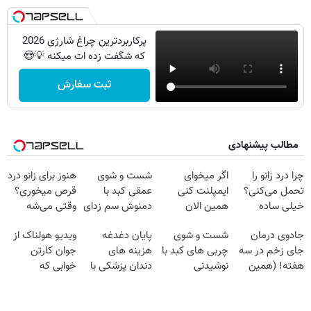
پرکاربردترین چراغ شارژی 2026
که شگفت زده ات میکنه 💡😍
ثبت سفارش
مطالب پیشنهادی
چرا درد زانو را
اگر میخوای
شست و شوی
هنوز برای زانو درد
تحمل می‌کنی؟
ایمپلنت کنی
عمقی کبد با
قرص میخوری؟
خیلی ساده
همین الان
دمنوش سم زدای
وقتی می‌شه
درمنزل درمانش
وقتشه | فقط با
گیاهی
بدون عمل
جادوی درمان
شست و شوی
پایان دغدغه
ویدیو هولناک از
کن
۲۵ میلیون
درمانش کرد؟؟؟؟
جای زخم در سه
چربی های کبد با
هزینه های
جوان کارتن
تومان!!!
هفته! (همین
نوشیدنی
دندان پزشکی با
خوابی که
حالا رایگان
گیاهی(55%تخفیف)
پک سفید کننده
میلیاردر شد.
صحبت کنید)
خانگی
آموزش رایگان