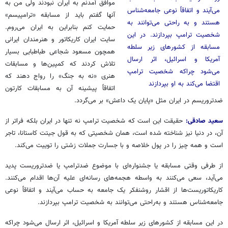
موافق آمدنم به ایران نبودند ولی من به
می‌آیند و اتفاقاً نوعی جامعه‌شناس
آنها گفتم باید از مسابقه «
ترامپیسم
»
هستند و به راحتی می‌توانند به
حمایت کنم بنابراین به ایران می‌روم.
شخصیت ترامپ بپردازند. در این
سایت ایران کاریکاتور و هنرمندان ایرانی
مسابقه از کشورهای زیر سلطه
همچون مسعود شجاعی طباطبایی بسیار
آمریکا و اسرائیل، اثر ارسال
تلاش کردند که کمپین‌ها و مسابقات
می‌شود چراکه شخصیت ترامپ
هنری «نه به جنگ» را رواج دهند که
اقتضا می‌کند به او بپردازند
اتفاقاً پیشینه آن به مسابقات کارتون
ضدتروریسم در ایران مثل «پایان یک داعش» بر می‌گردد.
سعید صادقی:
حقیقت این است که شخصیت ترامپ نه تنها در ایران بلکه فراتر از
آن، در دنیا نیز شناخته شده است، همان شخصیتی که به قول
جیتت
کاستانا
، تاجر
است و همه چیز را در پول خلاصه و با جسارت جملات زشتی را
توییت
می‌کند.
از طرفی وقتی مسابقه یا جشنواره‌ای با موضوع
ضدترامپ
یا
ضدتروریست
پدید
می‌آید، سعی می‌کنند به واسطه هجمه‌های رسانه‌ای علیه آن‌ها اقدام می‌کنند.
کاریکاتوریست‌ها از اقشار روشنفکر یک جامعه به حساب می‌آیند و اتفاقاً نوعی
جامعه‌شناس هستند و به‌راحتی می‌توانند به شخصیت ترامپ بپردازند.
در این مسابقه از کشورهای زیر سلطه آمریکا و اسرائیل، اثر ارسال می‌شود چراکه