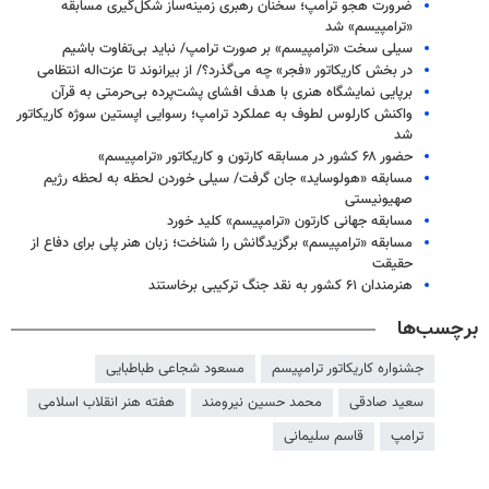
ضرورت هجو ترامپ؛ سخنان رهبری زمینه‌ساز شکل‌گیری مسابقه
«ترامپیسم» شد
سیلی سخت «ترامپیسم» بر صورت ترامپ/ نباید بی‌تفاوت باشیم
در بخش کاریکاتور «فجر» چه می‌گذرد؟/ از بیرانوند تا عزت‌اله انتظامی
برپایی نمایشگاه هنری با هدف افشای پشت‌پرده بی‌حرمتی به قرآن
واکنش کارلوس لطوف به عملکرد ترامپ؛ رسوایی اپستین سوژه کاریکاتور
شد
حضور ۶۸ کشور در مسابقه کارتون و کاریکاتور «ترامپیسم»
مسابقه «هولوساید» جان گرفت/ سیلی خوردن لحظه به لحظه رژیم
صهیونیستی
مسابقه جهانی کارتون «ترامپیسم» کلید خورد
مسابقه «ترامپیسم» برگزیدگانش را شناخت؛ زبان هنر پلی برای دفاع از
حقیقت
هنرمندان ۶۱ کشور به نقد جنگ ترکیبی برخاستند
برچسب‌ها
جشنواره کاریکاتور ترامپیسم
مسعود شجاعی طباطبایی
سعید صادقی
محمد حسین نیرومند
هفته هنر انقلاب اسلامی
ترامپ
قاسم سلیمانی