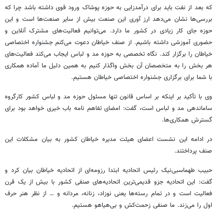
که بعد از نفت باید برای درآمدزایی به حوزه پوشاک ورود قوی داشته باشد چرا که
بررسی‌ها نشان می‌دهد ارز
آوری
این صنعت بیش از سایر صنعت‌ها است و این
حوزه جای کار زیادی در کشور ما دارد. می‌توانیم فعالیت‌های مشترک آنلاین و
حضوری آموزشی داشته باشیم. از صنف خیاطان دعوت می‌کنم جشنواره اختصاصی
خیاطان را برگزار کند. نگاه تخصصی به حوزه مد و لباس ایجاب می‌کند فعالیت‌های
هر بخش را به متخصصان آن بخش واگذار کنیم به همین دلیل ما آماده همکاری
با شما برای برگزاری جشنواره اختصاصی خیاطان هستیم.
وی با تأکید بر اینکه بر اساس قانون تنها مسئول حوزه مد و لباس کشور کارگروه
ساماندهی مد و لباس است، گفت: امضای تفاهم نامه باب خیری خواهد بود برای
گسترش همکاری‌ها.
در ادامه این نشست اعضای هیئت
مدیره
خیاطان کشور به بیان مشکلات این
صنف پرداختند.
حبیب طهماسبی‌نیک رئیس اتحادیه ابتدا رزومه‌ای از اتحادیه خیاطان بیان کرد و
گفت: این اتحادیه
جزو
قدیمی‌ترین اتحادیه‌های صنفی کشور با بیش از یک قرن
فعالیت است و در تمام رسته‌ها یعنی نوزاد، زنانه، مردانه و … از نظر هنر حرف
اول را می‌زند. ما صنفی زحمت‌کش و بی‌هیاهو هستیم.