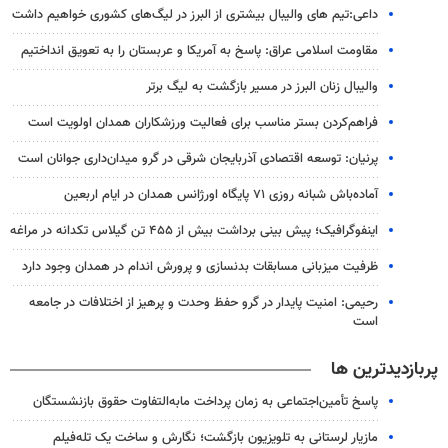
داعی:تیم های والیبال بیشتری از البرز در لیگ‌های کشوری خواهیم داشت
مقاومت اسلامی عراق: پاسخ به آمریکا و عربستان را به تعویق انداختیم
والیبال زنان البرز در مسیر بازگشت به لیگ برتر
فراهم‌کردن بستر مناسب برای فعالیت ورزشکاران همدان اولویت است
پرنیان: توسعه اقتصادی آذربایجان شرقی در گرو میدان‌داری جوانان است
آماده‌باش شبانه روزی ۷۱ پایگاه اورژانس همدان در ایام اربعین
اینفوگرافیک؛ پیش بینی برداشت بیش از ۴۵۵ تن گیلاس تکدانه در مراغه
ظرفیت میزبانی مسابقات بدنسازی و پرورش اندام در همدان وجود دارد
رحیمی: امنیت پایدار در گرو حفظ وحدت و پرهیز از اختلافات در جامعه
است
پربازدیدترین ها
پاسخ تأمین‌اجتماعی به زمان پرداخت مابه‌التفاوت حقوق بازنشستگان
مازیار لرستانی به تلویزیون بازگشت؛ نگارش و ساخت یک تله‌فیلم