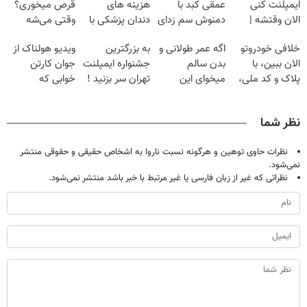
ایمپلنت کنی
عمقی کبد با
هزینه های
قرص میخوری؟
الان وقتشه |
دمنوش سم زدای
دندان پزشکی با
وقتی می‌شه
فقط با ۲۵
گیاهی
پک سفید کننده
بدون عمل
خلافی خودروتو
اگه عمر طولانی و
به بزرگترین
ویدیو هولناک از
میلیون تومان!!!
خانگی
درمانش کرد؟؟؟؟
الان ببین، با
بدن سالم
جشنواره ایمپلنت
جوان کارتن
پلاک و کد ملی،
میخوای این
تهران سر بزنید !
خوابی که
بدون نیاز به
نوشیدنی رو با
| فقط ۲۵
میلیاردر شد.
مراجعه حضوری
تخفیف بخر
میلیون !
آموزش رایگان
نظر شما
نظرات حاوی توهین و هرگونه نسبت ناروا به اشخاص حقیقی و حقوقی منتشر
نمی‌شود.
نظراتی که غیر از زبان فارسی یا غیر مرتبط با خبر باشد منتشر نمی‌شود.