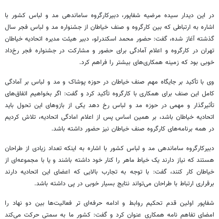
در این دیدار سیده مرضیه
شفاپور
،
دبیرکارگروه
ساماندهی مد و لباس کشور با
اشاره به ارتباطی که بین کارگروه و صنف خیاطان از جشنواره مد و لباس فجر سال
گذشته آغاز شده، گفت: حضور محمد
اسکندرلو
، دبیر هیئت مدیره اتحادیه خیاطان
تهران در کارگروه و اعلام آمادگی برای حضور و مشارکت در جشنواره فجر رخ‌داد
خوبی بود که زمینه همکاری‌های بیشتر را فراهم کرد.
وی با تأکید بر جایگاه مهم صنف خیاطان در حوزه پوشاک و مد و لباس بر آمادگی
کامل این صنف برای همکاری با کارگروه تأکید کرد و گفت: اگر بخواهیم اتفاق‌های
تأثیرگذار و مهمی در حوزه مد و لباس رخ دهد یکی از بازوهای این تحول باید
اتحادیه خیاطان باشد، بر همین اساس پس از اعلام
امادگی
اتحادیه، تلاش کردیم
در همه برنامه‌های کارگروه صنف خیاطان نیز حضور داشته باشد.
دبیرکارگروه
ساماندهی مد و لباس کشور با اشاره به اینکه تعداد زیادی از طراحان
هستند که نیاز دارند یک خیاط ماهر را کنار خود داشته باشند و یا با مجموعه‌ای از
خیاطان کار کنند، گفت: با توجه به تجارب بالایی که اعضای این اتحادیه دارند
برقراری ارتباط با طراحان می‌تواند نتایج بسیار خوبی در پی داشته باشد.
شفاپور
اولین قدم تحکیم روابط و ادامه حرفه‌ای تر فعالیت‌ها بین دو نهاد را
امضای تفاهم نامه همکاری عنوان کرد و گفت: کشور ما به سمتی حرکت می‌کند