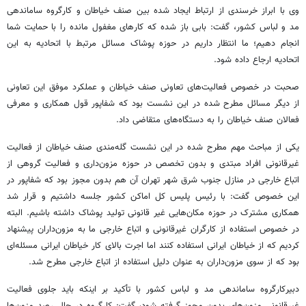
وی با ابراز خرسندی از ارتباط ایجاد شده بین صنف خیاطان و کارگروه ساماندهی
مد و لباس کشور، گفت: بابی باز شده که کارهای مغفول مانده را با حمایت شما
انجام دهیم؛ ما انتظار داریم در حوزه پوشاک مسائل مرتبط با اتحادیه به این
اتحادیه ارجاع داده شود.
صحبت در خصوص فعالیت‌های تعاونی صنف خیاطان و عملکرد موفق این تعاونی
از دیگر مسائل مطرح شده در این نشست بود که
شفاپور
قول همکاری و معرفی
فعالان صنف خیاطان را به دستگاه‌های متقاضی داد.
یکی از مباحث مهم مطرح شده در این نشست گله‌مندی صنف خیاطان از فعالیت
غیرقانونی افراد مبتدی و بدون تخصص در حوزه
مزون‌داری
و فعالیت گروهی از
اتباع خارجی در منازل جنوب شرق شهر تهران آن هم بدون مجوز بود که
شفاپور
در
این خصوص گفت: با رئیس پلیس کل اماکن کشور جلسه داشتیم و قرار شد
همکاری مشترک در حوزه مکان‌هایی غیر قانونی تولید پوشاک داشته باشیم. البته
در خصوص استفاده از کارگران غیرقانونی و اتباع خارجی ما به
مزون‌داران
پیشنهاد
کردیم که از خیاطان ایرانی استفاده کنند اما اجرت بالای کار خیاطان ایرانی مسئله‌ای
بود که از سوی
مزون‌داران
به عنوان دلیل استفاده از اتباع خارجی مطرح شد.
دبیرکارگروه
ساماندهی مد و لباس کشور با تأکید بر اینکه باید جلوی فعالیت
غیرقانونی مزون‌های بدون مجوز گرفته شود، گفت: کارگروه در حال رصد مزون‌ها