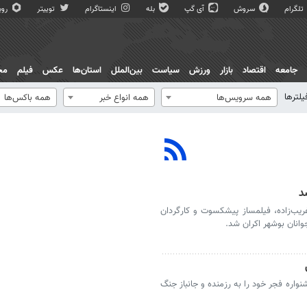
تلگرام
سروش
آی گپ
بله
اینستاگرام
توییتر
روبی
جامعه
اقتصاد
بازار
ورزش
سیاست
بین‌الملل
استان‌ها
عکس
فیلم
مج
یلترها
همه سرویس‌ها
همه انواع خبر
همه باکس‌ها
د
یب‌زاده، فیلمساز پیشکسوت و کارگردان
انان بوشهر اکران شد.
اره فجر خود را به رزمنده و جانباز جنگ