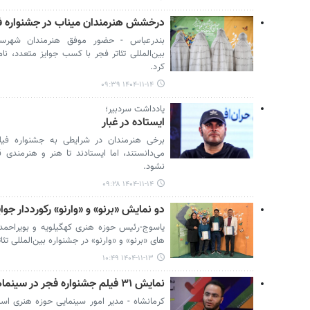
درخشش هنرمندان میناب در جشنواره ف
بندرعباس - حضور موفق هنرمندان شهرستا
بین‌المللی تئاتر فجر با کسب جوایز متعدد، 
کرد.
۱۴۰۴-۱۱-۱۴ ۰۹:۳۹
یادداشت سردبیر؛
ایستاده در غبار
برخی هنرمندان در شرایطی به جشنواره فیل
می‌دانستند، اما ایستادند تا هنر و هنرمندی 
نشود.
۱۴۰۴-۱۱-۱۴ ۰۹:۲۸
دو نمایش «برنو» و «وارنو» رکورددار جوای
یاسوج-رئیس حوزه هنری کهگیلویه و بویراحمد 
های «برنو» و «وارنو» در جشنواره بین‌المللی تئات
۱۴۰۴-۱۱-۱۳ ۱۰:۴۹
نمایش ۳۱ فیلم جشنواره فجر در سینماهای کرمانشاه از ۱۵ بهمن
کرمانشاه - مدیر امور سینمایی حوزه هنری است