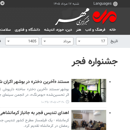
شنبه ۱۷ مرداد ۱۴۰۵
خانه
فرهنگ و ادب
هنر
دين، حوزه، انديشه
دانشگاه و فناوری
سلامت
تاریخ
ف
17
مرداد
1405
جشنواره فجر
مستند «آخرین دختر» در بوشهر اکران ش
بوشهر-مستند «آخرین دختر» ساخته داریوش غر
اثر تحسین‌شده «بومرنگ»، در انجمن سینمای جو
۱۴۰۵-۰۳-۲۰ ۱۰:۳۵
اهدای تندیس فجر به جانباز کرمانشاهی
کرمانشاه - یک فیلمساز مطرح کشور تندیس جشنو
رمضان در کرمانشاه تقدیم کرد.