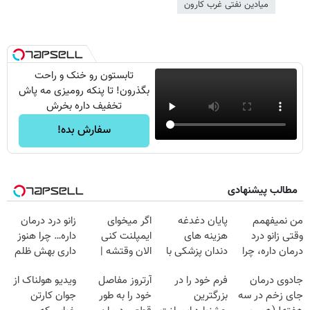
میادین نفتی غرب کارون
تابستون رو خنک و راحت
بگذرون! تا پنکه رومیزی مه پاش
تخفیف داره بخرش
سفارش بده!
مطالب پیشنهادی
من نمیفهمم
پایان دغدغه
اگر میخوای
زانو درد درمان
وقتی زانو درد
هزینه های
ایمپلنت کنی
داره… چرا هنوز
درمان داره، چرا
دندان پزشکی با
الان وقتشه |
داری بهش ظلم
دردش رو داری
پک سفید کننده
فقط با ۲۵
می‌کنی؟
جادوی درمان
فرم خود را در
آرتروز مفاصل
ویدیو هولناک از
تحمل میکنی؟❗
خانگی
میلیون تومان!!!
جای زخم در سه
بزرگترین
خود را به طور
جوان کارتن