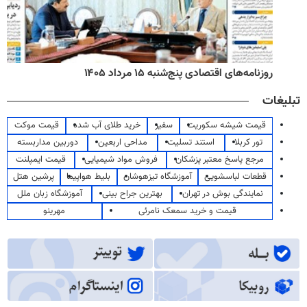
روزنامه‌های اقتصادی پنج‌شنبه ۱۵ مرداد ۱۴۰۵
تبلیغات
قیمت شیشه سکوریت
سفیر
خرید طلای آب شده
قیمت موکت
تور کربلا
استند تسلیت
مداحی اربعین
دوربین مداربسته
مرجع پاسخ معتبر پزشکان
فروش مواد شیمیایی
قیمت ایمپلنت
قطعات لباسشویی
آموزشگاه تیزهوشان
بلیط هواپیما
پرشین هتل
نمایندگی بوش در تهران
بهترین جراح بینی
آموزشگاه زبان ملل
قیمت و خرید سمعک نامرئی
مهرینو