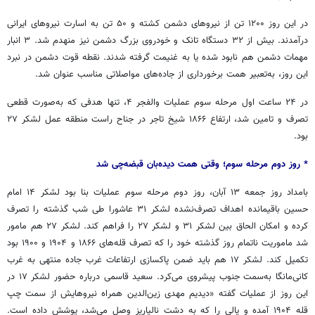
در این روز ۱۲۰۰ تن از نیروهای دشمن کشته و ۵۰ تن به اسارت نیروهای ایرانی
درآمدند. بیش از ۳۲ دستگاه تانک و خودروی بزرگ دشمن نیز منهدم شد. ۳ انبار
مهمات دشمن هم نابود شده یا به غنیمت گرفته شدند. نقطه قوت دشمن در نبرد
این روز، به‌تعبیر همت برخورداری از جاده‌های مواصلاتی مناسب عنوان شد.
در ۲۴ ساعت اول مرحله سوم عملیات والفجر ۴، تنها هدفی که به‌صورت قطعی
تصرف و تامین شد، ارتفاع ۱۸۶۶ شیخ تاجر در جناح راست منطقه عمل لشکر ۲۷
بود.
* روز دوم مرحله سوم؛ وقتی همت دیده‌بان قبضه‌چی شد
بامداد روز جمعه ۱۳ آبان، روز دوم مرحله سوم عملیات بنا بود لشکر ۱۴ امام
حسین باقیمانده اهداف تصرف‌نشده لشکر ۳۱ عاشورا طی شب گذشته را تصرف
کرده و امکان الحاق بین لشکر ۳۱ و لشکر ۲۷ را فراهم کند. لشکر ۲۷ هم مامور
شد ماموریت ناتمام روز گذشته خود را که تصرف قله‌های ۱۸۶۶ و ۱۹۰۴ و ۱۹۰۰ بود
تکمیل کند. لشکر ۱۷ هم باید ضمن پاکسازی ارتفاعات غرب جاده منتهی به غرب
کانی‌مانگا به‌سمت جنوب پیشروی می‌کرد. سعید قاسمی درباره حضور لشکر ۱۷ در
این روز از عملیات گفته «دیدیم مهدی زین‌الدین همراه نیروهایش از سمت چپ
قله ۱۹۰۴ آمده و یالی را که به دشت نالپاریز وصل می‌شد، پوشش داده است.