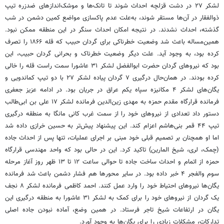
لشکر ۲۷ در دشت قزلچه احداث شوند تا تانک‌ها و موشک‌اندازهای ضدزره تیپ
ذوالفقار در آن‌ها مستقر شوند، به‌علت عدم پاکسازی مواضع کمین دشمن در شب
گذشته، احداث نشدند. در نتیجه امکان احداث سنگر در این منطقه ممکن نبود.
همین‌مساله باعث شد وضعیت خطرناکی برای گردان حبیب که قله ۱۸۶۶ را تصرف
کرده بود، به وجود آید. علت دیگر وضعیت خطرناک و بحرانی گردان حبیب، این
بود که نیروهای گردان حضرت ابوالفضل لشکر ۳۱ عاشورا سمت راست قله را خالی
کرده بودند. در همان‌حال درگیری ۷ گردان پیاده لشکر ۲۷ با دو تیپ کماندویی و
یگان‌های لشکر ۴ مکانیزه سپاه یکم عراق در جریان بود. در ادامه عزیز جعفری
فرمانده قرارگاه مقدم حمزه به مهدی زین‌الدین فرمانده لشکر ۱۷ علی بن ابی‌طالب
دستور داد تعدادی از نیروهای خود را از سمت غرب کانی مانگا به منطقه درگیری
تیپ ۴۴ قمر بنی‌هاشم اعزام کند. این پیشنهاد پیش‌تر به حسین خرازی داده شد
اما او همچنان بر تصمیم قبلی خود مبنی بر اجرای عملیات، تنها پس از احداث جاده
(چمک، لری، شیخ المارین) تاکید کرد. این در حالی بود که واحد مهندسی قرارگاه
حمزه از اتمام و احداث ساخت جاده تا حوالی ساعت ۱۲ تا ۱۳ ظهر روز آغاز مرحله
سوم والفجر ۴ خبر داده بود. در سایر محورها هم فشار دشمن باعث شد فرمانده
یگان‌ها نیروهای احتیاط خود را وارد عمل کنند. احمد کاظمی فرمانده لشکر ۸ نجف
یک گردان از نیروهای خود را برای کمک به لشکر ۳۱ عاشورا به منطقه درگیری این
یگان در ارتفاعات شیخ تاجر فرستاد. در همین وضع، آماده نبودن جاده اصلی
تدارکات، مشکلات زیادی را برای یگان‌ها به وجود آورد.