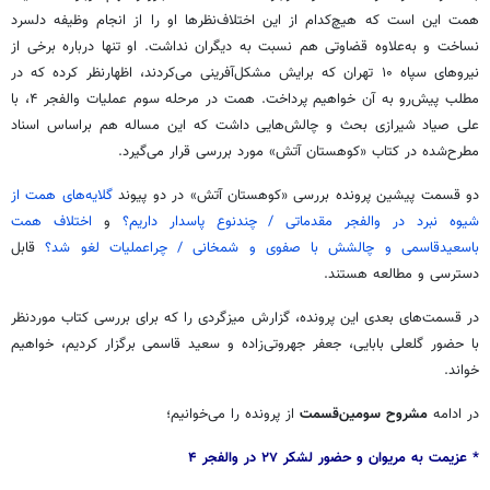
همت این است که هیچ‌کدام از این اختلاف‌نظرها او را از انجام وظیفه دلسرد
نساخت و به‌علاوه قضاوتی هم نسبت به دیگران نداشت. او تنها درباره برخی از
نیروهای سپاه ۱۰ تهران که برایش مشکل‌آفرینی می‌کردند، اظهارنظر کرده که در
مطلب پیش‌رو به آن خواهیم پرداخت. همت در مرحله سوم عملیات والفجر ۴، با
علی صیاد شیرازی بحث و چالش‌هایی داشت که این ‌مساله هم براساس اسناد
مطرح‌شده در کتاب «کوهستان آتش» مورد بررسی قرار می‌گیرد.
دو قسمت پیشین پرونده بررسی «کوهستان آتش» در دو پیوند
گلایه‌های همت از
شیوه نبرد در والفجر مقدماتی / چندنوع پاسدار داریم؟
و
اختلاف همت
باسعیدقاسمی و چالشش با صفوی و شمخانی / چراعملیات لغو شد؟
قابل
دسترسی و مطالعه هستند.
در قسمت‌های بعدی این پرونده، گزارش میزگردی را که برای بررسی کتاب موردنظر
با حضور گلعلی بابایی، جعفر جهروتی‌زاده و سعید قاسمی برگزار کردیم، خواهیم
خواند.
در ادامه
مشروح سومین‌قسمت
از پرونده را می‌خوانیم؛
* عزیمت به مریوان و حضور لشکر ۲۷ در والفجر ۴