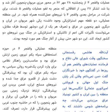
عملیات والفجر ۴ از پنجشنبه ۲۸ مهر ۶۲ در محور مرزی مریوان-پنجوین آغاز شد و
بنا شد لشکر ۲۷ پس از اتفاقاتی که منجر به لغو عملیات والفجر ۵ شدند، برای
شرکت در مراحل بعدی والفجر ۴ با نیروهای عمل‌کننده همراه شود. در این منطقه
عملیاتی، دو نقطه مهم استراتژیکی وجود داشت؛ یکی شهر مریوان در ایران و
دیگری شهر پنجوین در عراق و تصرف هر یک از این دوشهر توسط طرف مقابل،
می‌توانست تأثیرات کلی اعم از تاکتیکی و استراتژیکی در جنگ بین نیروهای دو
کشور ایجاد کند. این دو شهر حتی پیش از آغاز جنگ هم مورد توجه بودند.
منطقه عملیاتی والفجر ۴ در حوزه
آیت‌الله هاشمی رفسنجانی
استحفاظی سپاه یکم نیروی زمین ارتش
سخنگوی وقت شورای عالی دفاع و
عراق بود و مناسب‌ترین راهکار نظامی
فرمانده عملیات‌های والفجر هم آن
برای وارد کردن یک‌ضربه روانی سیاسی به
روزها در گفتگوی خود با خبرنگاران
سپاه یکم عراق، آن بود که پیشرفتگی
گفت «من نمی‌دانم وقتی [در پایان
دشت شیلر از قلمرو عراق جدا شده و
جنگ اول جهانی و فروپاشی
نیروهای مسلح ایران، ضمن بریدن این
امپراتوری عثمانی] انگلیسی‌ها این
پیشرفتگی، ارتباط نزدیک زمینی بین
منطقه را بین ایران و کشور نوبنیاد
مریوان و بانه را در طرفین آن برقرار و
عراق مرزبندی می‌کردند، چه
شهر پنجوین را که در حاشیه جنوب غربی
برنامه‌های شومی داشتند که به
این پیشرفتگی قرار دارد، تصرف کنند.