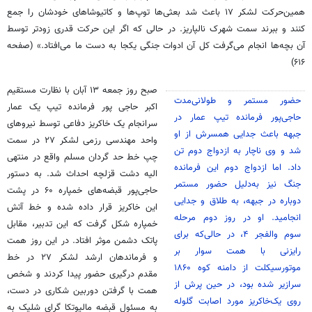
همین‌حرکت لشکر ۱۷ باعث شد بعثی‌ها توپ‌ها و کاتیوشاهای خودشان را جمع
کنند و ببرند سمت شهرک نالپاریز. در حالی که اگر این حرکت قدری زودتر توسط
آن بچه‌ها انجام می‌گرفت کل آن ادوات جنگی یکجا به دست ما می‌افتاد.» (صفحه
۶۱۶)
صبح روز جمعه ۱۳ آبان با نظارت مستقیم
حضور مستمر و طولانی‌مدت
اکبر حاجی پور فرمانده تیپ یک عمار
حاجی‌پور فرمانده تیپ عمار در
سرانجام یک خاکریز دفاعی توسط نیروهای
جبهه باعث جدایی همسرش از او
واحد مهندسی رزمی لشکر ۲۷ در سمت
شد و وی ناچار به ازدواج دوم تن
چپ خط حد گردان مسلم واقع در منتهی
داد. اما ازدواج دوم این فرمانده
الیه دشت قزلچه احداث شد. به دستور
جنگ نیز به‌دلیل حضور مستمر
حاجی‌پور قبضه‌های خمپاره ۶۰ در پشت
دوباره در جبهه، به طلاق و جدایی
این خاکریز قرار داده شده و خط آتش
انجامید. او در روز دوم مرحله
خمپاره شکل گرفت که این تدبیر، مقابل
سوم والفجر ۴، در حالی‌که برای
پاتک دشمن موثر افتاد. در این روز همت
رایزنی با همت سوار بر
و فرماندهان ارشد لشکر ۲۷ در خط
موتورسیکلت از دامنه کوه ۱۸۶۰
مقدم درگیری حضور پیدا کردند و شخص
سرازیر شده بود، در حین پرش از
همت با گرفتن دوربین شکاری در دست،
روی یک‌خاکریز مورد اصابت گلوله
به مسئول قبضه مالیوتکا گرای شلیک به