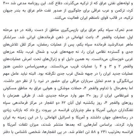
و لوله‌های نفتی عراق که از ترکیه می‌گذرند، دفاع کند. این روزنامه مدعی شد ۴۰۰
کرد، ترکمن و عرب عراقی برای جلوگیری از صدور نفت خام عراق به بندر جیهان
ترکیه، در قالب قوای نامنظم ایران فعالیت می‌کنند.
عدم تحرک سپاه یکم عراق برای بازپس‌گیری مناطق از دست رفته در دو مرحله
اول عملیات والفجر ۴، باعث ابهاماتی در ذهن فرماندهان ایرانی شد. سرلشکر
ماهر عبدالرشید فرمانده سپاه یکم، پس از عملیات رمضان، مرکز ثقل تلاش‌های
جدی و گسترده نظامی ایران را، نه جبهه‌های غرب و شمال غرب، بلکه مرزهای
غربی خوزستان می‌دانست. به همین دلیل او و ژنرال‌های تحت امرش عملیات‌های
والفجر ۲ و ۳ و ۴ را عملیات فریب می‌دانستند. برهمین‌اساس دشمن هنوز
عملیات جدید ایران را در جبهه شمال غرب جدی نگرفته بود. البته نباید عامل مهم
بی‌انگیزگی و عدم تمایل سربازان عراقی برای حضور در نبرد را از نظر دور داشت.
اما به‌هرحال با تداوم والفجر ۴، حملات موشکی و هوایی عراق به مناطق مسکونی
و غیرنظامی ایران از روز ۳۰ مهر وارد مرحله جدیدی شد. از طرفی همزمان با
روزهای والفجر ۴، روز یکشنبه اول آبان ۶۲ دو انفجار در مرکز فرماندهی سپاه
تفنگداران دریایی آمریکا و مقر چتربازان فرانسه در بیروت رخ داد که بازتاب زیادی
در رسانه‌های جهان داشتند و آمریکا و اسرائیل اتهاماتی را در این زمینه به ایران
وارد کردند. براساس آمارهایی که بعدها منتشر شدند، میزان تلفات آمریکا و
فرانسه به‌ترتیب ۲۴۱ و ۵۸ تن اعلام شد. در پی انفجارها، شخصی ناشناس با دفتر