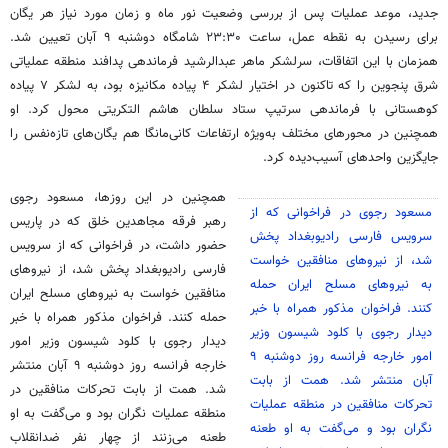
جدید، موعد عملیات پس از بررسی وضعیت نور ماه و زمان مورد نیاز هر یگان
برای رسیدن به نقطه عمل، ساعت ۲۳:۳۰ شامگاه دوشنبه ۹ آبان تعیین شد.
همزمان با این اتفاقات، سرلشکر ماهر عبدالرشید فرماندهی پدافند منطقه عملیاتی
شرق پنجوین را که تاکنون در اختیار لشکر ۴ پیاده مکانیزه بود، به لشکر ۷ پیاده
کوهستانی با فرماندهی سرتیپ ستاد سلطان هاشم التکریتی محول کرد. او
همچنین در محورهای مختلف به‌ویژه ارتفاعات کانی‌مانگا هم یگان‌های تازه‌نفس را
جایگزین واحدهای آسیب‌دیده کرد.
همچنین در این روزها، مسعود رجوی
مسعود رجوی در فراخوانی که از
رهبر فرقه مجاهدین خلق که در پاریس
سرویس فارسی رادیوبغداد پخش
حضور داشت، در فراخوانی که از سرویس
شد، از نیروهای منافقین خواست
فارسی رادیوبغداد پخش شد، از نیروهای
به نیروهای مسلح ایران حمله
منافقین خواست به نیروهای مسلح ایران
کنند. فراخوان مذکور همراه با خبر
حمله کنند. فراخوان مذکور همراه با خبر
دیدار رجوی با کلود شیسون وزیر
دیدار رجوی با کلود شیسون وزیر امور
امور خارجه فرانسه روز دوشنبه ۹
خارجه فرانسه روز دوشنبه ۹ آبان منتشر
آبان منتشر شد. همت از بابت
شد. همت از بابت تحرکات منافقین در
تحرکات منافقین در منطقه عملیات
منطقه عملیات نگران بود و می‌گفت به او
نگران بود و می‌گفت به او طعنه
طعنه می‌زنند از چهار نفر ضدانقلاب