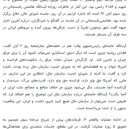
تا پایان مرحله دوم والفجر ۴، تلفات یگان نیروی زمینی سپاه، در مجموع ۸۴۵
شهید و ۴۰۵۶ زخمی بود. این آمار در خاطرات روزانه آیت‌الله هاشمی رفسنجانی در
روز سوم آبان ۶۲ آمده که اشاره کردیم در آن روز، جلسه شورای عالی دفاع برگزار
شده بود. هاشمی‌رفسنجانی در آن جلسه در گفتگو با خبرنگاران، درباره آخرین اخبار
جبهه گفت شهر پنجوین تقریباً از دست عراقی‌ها بیرون آمده و نیروهای ایرانی در
سه طرف آن مستقر هستند.
آیت‌الله خامنه‌ای رئیس‌جمهور وقت هم در خطبه‌های نمازجمعه روز ۶ آبان گفت:
فقدان روحیه چیزی است که دیگر دنیای استکباری نمی‌تواند کمبود آن را برای عراق
جبران و تامین کند. او، کارگردان میدان نجات عراق را، حکومت‌های فرانسه و
آمریکا خواند و به قطعنامه‌ای که به شورای امنیت سازمان ملل برده بودند، اشاره
کرد و گفت: ما البته از شورای امنیت سازمان ملل، انتظاری جز این نداریم. در
جایی که آمریکا حق وتو دارد، فرانسه حق وتو دارد، قدرت‌های بزرگ، سردمدار و
گرداننده آنجا هستند، مگر می‌شود چیزی جز خلاف منافع و مصالح ملت ایران در
آنجا بگذرد؟ آیت‌الله خامنه‌ای درباره سازمان ملل این توضیح را هم اضافه کرد که
طبیعی است نمی‌توان از سازمان ملل هیچ امید خیری داشت و ایران، این واقعیت
بدیهی را از ابتدا می‌دانسته است.
در ادامه عملیات والفجر ۴، فرماندهان پیش از شروع مرحله سوم تصمیم به
تعویق ۵ روزه عملیات گرفتند. در این مقطع، جلسات متعددی برای هماهنگی‌ها