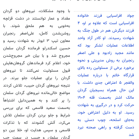
با وجود مشکلات، نیروهای دو گردان
جواد افراسیابی فرزند خانواده
مقداد و عمار توانستند در دشت قزلچه
افراسیابی است که علاوه بر او، ۴
به‌خوبی به هم ملحق شوند. با
فرزند دیگرش هم در طول جنگ به
روشن‌شدن کامل، علی‌اصغر رنجبران
شهادت رسیدند. او کادر آزاد واحد
معاون تیپ ۳ ابوذر به شهادت رسید و
اطلاعات عملیات لشکر بود که
حسین اسکندرلو فرمانده گردان سلمان
مانند مجید زادبود و علی اصغر
مجروح شد و با بیان خبر مجروح‌شدن
رنجبران به روش مدیریتی و نحوه
خود، اعلام کرد فرماندهان گروهان‌هایش
برخورد برخی از مسئولین رده بالای
قبول مسئولیت نمی‌کنند تا نیروهای
قرارگاه خاتم با درباره عملیات
گردان را برای عملیات جلو ببرند. در
والفجر ۵ اعتراض جدی داشت. با
نتیجه نیروهای گردان حبیب، تلاش کردند
این حال همراه بسیجیان گردان
مواضع خالی‌مانده نیروهای گردان سلمان
مالک اشتر به‌سمت قله ۱۹۰۴
را پر کنند و به همین‌دلیل اشتباهاً
حرکت کرد و در درگیری به شهادت
به‌سمت سعید قاسمی که برای بررسی
رسید. او به دلیل اعتراض خود،
شرایط و جلو بردن گردان سلمان تلاش
به‌جای اسلحه، چوب دستی به
می‌کرد، آتش گشودند که با تذکرات
دست گرفته و راهی صحنه نبرد
قاسمی و سپس هدایت او، خلا بین دو
شد
گردان سلمان و حبیب در سمت چپ