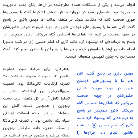
انجام می‌شد و یکی از مشکلات عمده مطرح‌شده در آن‌ها، پایان مدت ماموریت
بسیجی‌ها بود. غلامعلی رشید در این‌باره به فرماندهان لشکرها گفت با بسیجی‌ها
طوری صحبت کنند که متقاعد شوند در منطقه بمانند اما مهدی باکری در پاسخ
گفت: الان هم ما با بسیجی‌های خودمان طوری در مورد ضرورت شرعی حضورشان
در جبهه صحبت می‌کنیم که طفلکی‌ها احساس گناه می‌کنند. باکری همچنین در
پاسخ به فرمانده‌ای که پیشنهاد کرد مانند کاری که امام حسین (ع) در شب عاشورا
انجام داد، چراغ‌ها را خاموش کرده و نیروها را به رفتن یا ماندن مخیر کند، گفت
دست‌زدن به چنین تمهیدی منصفانه نیست.
به‌هرحال؛ برای مرحله سوم عملیات
مهدی باکری در پاسخ گفت: الان
والفجر ۴، ماموریت محوله به لشکر ۲۷
هم ما با بسیجی‌های خودمان
تصرف ارتفاعات کانی‌مانگا بود. اهمیت
طوری در مورد ضرورت شرعی
سوق‌الجیشی این ارتفاعات، ناشی از
حضورشان در جبهه صحبت
تسلط کامل آن بر کل منطقه غرب دشت
می‌کنیم که طفلکی‌ها احساس گناه
پنجوین و همچنین تسلط کامل این
می‌کنند. باکری همچنین در پاسخ
ارتفاعات بر تنها جاده آسفالت ارتباطی
به فرمانده‌ای که پیشنهاد کرد مانند
سپاه یکم دشمن بود. با تصرف کانی‌مانگا
کاری که امام حسین (ع) در شب
و سنگ معدن، جاده تدارکاتی پنجوین
عاشورا انجام داد، چراغ‌ها را
بسته می‌شد و دشمن چاره‌ای نداشت جز