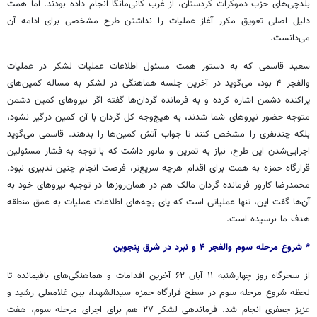
بلدچی‌های حزب دموکرات کردستان، از غرب کانی‌مانگا انجام داده بودند. اما همت
دلیل اصلی تعویق مکرر آغاز عملیات را نداشتن طرح مشخصی برای ادامه آن
می‌دانست.
سعید قاسمی که به دستور همت مسئول اطلاعات عملیات لشکر در عملیات
والفجر ۴ بود، می‌گوید در آخرین جلسه هماهنگی در لشکر به مساله کمین‌های
پراکنده دشمن اشاره کرده و به فرمانده گردان‌ها گفته اگر نیروهای کمین دشمن
متوجه حضور نیروهای شما شدند، به هیچ‌وجه کل گردان با آن کمین درگیر نشود،
بلکه چندنفری را مشخص کنند تا جواب آتش کمین‌ها را بدهند. قاسمی می‌گوید
اجرایی‌شدن این طرح، نیاز به تمرین و مانور داشت که با توجه به فشار مسئولین
قرارگاه حمزه به همت برای اقدام هرچه سریع‌تر، فرصت انجام چنین تدبیری نبود.
محمدرضا کارور فرمانده گردان مالک هم در همان‌روزها در توجیه نیروهای خود به
آن‌ها گفت این، تنها عملیاتی است که پای بچه‌های اطلاعات عملیات به عمق منطقه
هدف ما نرسیده است.
* شروع مرحله سوم والفجر ۴ و نبرد در شرق پنجوین
از سحرگاه روز چهارشنبه ۱۱ آبان ۶۲ آخرین اقدامات و هماهنگی‌های باقیمانده تا
لحظه شروع مرحله سوم در سطح قرارگاه حمزه سیدالشهدا، بین غلامعلی رشید و
عزیز جعفری انجام شد. فرماندهی لشکر ۲۷ هم برای اجرای مرحله سوم، هفت