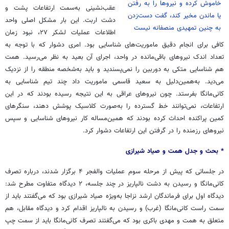
خاموش کرده و نیروها را به رفتن
عقب‌نشینی به‌سمت ارتفاعات پشت و
یا ماندن مخیر کند، گفت دست‌زدن
دشت اربت. این بار مشکل اصلی واحد
به چنین تمهیدی منصفانه نیست
اطلاعات عملیات لشکر ۲۷، نبود زمان
کافی برای انجام دقیق ماموریت‌های شناسایی بود. امری دشوار که با توجه به
تعداد اندک نیروهای باقی‌مانده در واحد، اجرای آن بعید به نظر می‌رسید. همت
هم شناسایی متکی به دوربین را نمی‌پسندید و باید به‌شخصه منطقه را از نزدیک
می‌دید. به‌همین‌دلیل به سعید قاسمی ماموریت داد چند تیم شناسایی به
کانی‌مانگا بفرستد. چون نیروهای عراقی به این ‌نتیجه رسیده بودند که در این
‌ارتفاعات، نمی‌توانند خط گسترده را به‌صورت کلاسیک پوشش دهند، سنگرهای
کمین پراکنده احداث کرده بودند که همین‌مساله کار نیروهای شناسایی و سپس
نیروهای رزمنده را در گرفتن این ‌ارتفاعات دشوار کرد.
* بحث و جدل همت و صیاد شیرازی
در جلساتی که پیش از مرحله سوم عملیات والفجر ۴ برگزار شدند، درباره تصرف
کانی‌مانگا و رسیدن به دشت نالپاریز در چند جلسه، ۲ دیدگاه متفاوت مطرح شد:
دیدگاه اول برای فرماندگان ارشد نزاجا به‌ویژه صیاد شیرازی بود که می‌گفتند باید از
سمت راست کانی‌مانگا (غرب) و رسیدن به نالپاریز اقدام کرد و دیدگاه مقابل، هم
متعلق به همت و مهدی باکری بود که می‌گفتند تصرف کانی‌مانگا باید از سمت چپ