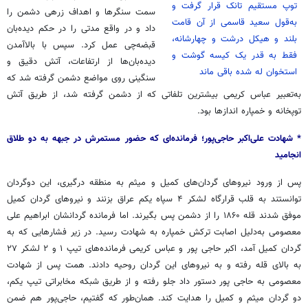
توپ مستقیم تانک قرار گرفت و
سمت سنگرها و اهداف زرهی دشمن را
به‌قول سعید قاسمی از آن قامت
داد و در واقع مدتی را در حکم دیده‌بان
بلند و هیکل درشت و چهارشانه،
قبضه‌چی عمل کرد. سپس با بالاآمدن
فقط به قدر یک کیسه گوشت و
دیده‌بان‌ها از ارتفاعات، آتش دقیق و
استخوان له شده باقی ماند
سنگینی روی مواضع دشمن گرفته شد که
به‌تعبیر عباس کریمی بیشترین تلفاتی که از دشمن گرفته شد، از طریق آتش
توپخانه و خمپاره اندازها بود.
* شهادت علی‌اکبر حاجی‌پور؛ فرمانده‌ای که حضور مستمرش در جبهه به دو طلاق
انجامید
پس از ورود نیروهای گردان‌های کمیل و میثم به منطقه درگیری، این دوگردان
توانستند به قلب قرارگاه لشکر ۴ سپاه یکم عراق بزنند و نیروهای گردان کمیل
موفق شدند قله ۱۸۶۰ را از دشمن پس بگیرند. اما فرمانده گردانشان ابراهیم علی
معصومی به‌دلیل اصابت ترکش خمپاره به شهادت رسید. در زیر فشارهایی که به
گردان کمیل آمد، اکبر حاجی پور و عباس کریمی فرمانده‌های تیپ ۱ و ۲ لشکر ۲۷
به بالای قله رفته و به نیروهای این گردان روحیه دادند. همت پس از شهادت
معصومی به حاجی پور دستور داد جلو رفته و از طریق شبکه مخابراتی تیپ یکم،
دو گردان میثم و کمیل را هدایت کند. همان‌طور که گفتیم، حاجی‌پور هم ضمن