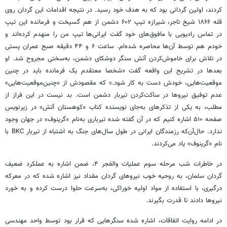
کردند، اولین گردانی بود که به هدف خود رسید. در نتیجه اقدامات این گردان روی
قله ۱۸۶۶ شیخ تاجر، شیرازه تیپ ۶۰۲ دشمن از هم گسیخت و فرمانده این تیپ
در تماس رادیویی با مافوق‌های خود گفت ایرانی‌ها تیپ من را منهدم کرده‌اند و
خودم هم توسط آن‌ها محاصره شده‌ام. ساعت ۶ و ۴۴ دقیقه صبح عمران پستی
در تلاش برای خاموش‌کردن آتش سنگر دوشکای دشمن، به‌سختی مجروح شد. او
بعدها در تشریح این واقعه گفت «شخصا معتقدم یک فرمانده باید در چنین
موقعیت‌هایی، خودش دست به کار شود.» که مقصودش از «چنین‌موقعیت‌هایی»
عدم توفیق نیروها در ساکت‌کردن تیربار دشمن است. بد نیست در این ‌فراز از
مطلب، به یکی از تذکرهای به‌جای نویسنده کتاب «کوهستان آتش» در زیرنویس
صفحه ۵۱۰ اشاره کنیم که در آن گفته شده تیرباری به‌نام «گرینوف» در جهان وجود
ندارد. حال‌آن‌که رزمندگان ایرانی در طول سال‌های جنگ به اشتباه از تیربار BKC با
نام «گرینوف» یاد می‌کردند.
در خاطرات شب مرحله سوم عملیات والفجر ۴، ضمن اشاره به عملکرد ضعیف
گردان سلمان، به روحیه خوب نیروهای گردان مقداد نیز اشاره شده که در معرکه
درگیری، با استفاده از مواد اولیه خوراکی، به‌سرعت حلوا درست کرده و به خورد
نیروها دادند تا قدرت بگیرند.
در ادامه روایت اتفاقات، اشاره شده سنگرهایی که قرار بود توسط واحد مهندسی