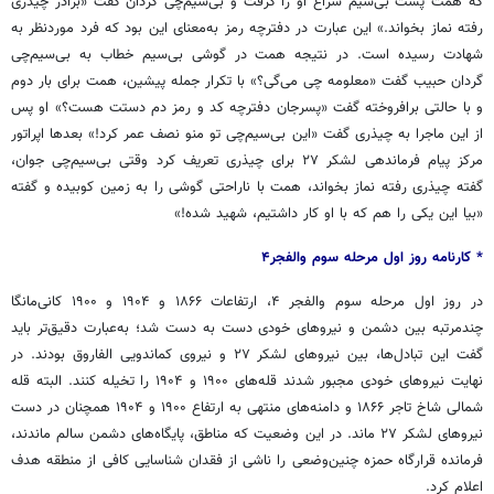
که همت پشت بی‌سیم سراغ او را گرفت و بی‌سیم‌چی گردان گفت «برادر چیذری
رفته نماز بخواند.» این عبارت در دفترچه رمز به‌معنای این بود که فرد موردنظر به
شهادت رسیده است. در نتیجه همت در گوشی بی‌سیم خطاب به بی‌سیم‌چی
گردان حبیب گفت «معلومه چی می‌گی؟» با تکرار جمله پیشین، همت برای بار دوم
و با حالتی برافروخته گفت «پسرجان دفترچه کد و رمز دم دستت هست؟» او پس
از این ماجرا به چیذری گفت «این بی‌سیم‌چی تو منو نصف عمر کرد!» بعدها اپراتور
مرکز پیام فرماندهی لشکر ۲۷ برای چیذری تعریف کرد وقتی بی‌سیم‌چی جوان،
گفته چیذری رفته نماز بخواند، همت با ناراحتی گوشی را به زمین کوبیده و گفته
«بیا این یکی را هم که با او کار داشتیم، شهید شده!»
* کارنامه روز اول مرحله سوم والفجر۴
در روز اول مرحله سوم والفجر ۴، ارتفاعات ۱۸۶۶ و ۱۹۰۴ و ۱۹۰۰ کانی‌مانگا
چندمرتبه بین دشمن و نیروهای خودی دست به دست شد؛ به‌عبارت دقیق‌تر باید
گفت این تبادل‌ها، بین نیروهای لشکر ۲۷ و نیروی کماندویی الفاروق بودند. در
نهایت نیروهای خودی مجبور شدند قله‌های ۱۹۰۰ و ۱۹۰۴ را تخیله کنند. البته قله
شمالی شاخ تاجر ۱۸۶۶ و دامنه‌های منتهی به ارتفاع ۱۹۰۰ و ۱۹۰۴ همچنان در دست
نیروهای لشکر ۲۷ ماند. در این وضعیت که مناطق، پایگاه‌های دشمن سالم ماندند،
فرمانده قرارگاه حمزه چنین‌وضعی را ناشی از فقدان شناسایی کافی از منطقه هدف
اعلام کرد.