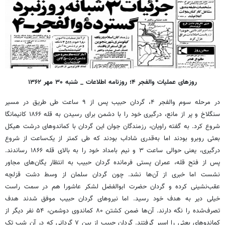
روزهای عملیات والفجر ۴؛ روزنامه اطلاعات _ شنبه ۳۰ مهر ۱۳۶۲
در مرحله سوم والفجر ۴، گردان حبیب پس از ۹ ساعت طی طریق در مسیر
سنگلاخ و پر از مانع، درگیری خود را با دشمن برای رسیدن به قله ۱۸۶۶ کانیمانگا
شروع کرد. به گفته راویان، رزمندگان جوان این گردان با کماندوهای درشت هیکل
بعثی روبرو بودند اما به‌قدری شاداب بودند که طی کمتر از یک‌ساعت از شروع
درگیری، یعنی حوالی ساعت ۳ و نیم بامداد خود را به بالای قله ۱۸۶۶ رساندند.
پس از فتح قله، عمران پستی فرمانده گردان حبیب به انتظار یگان‌های مجاور
نشست اما خبری از آن‌ها نشد. چون گردان سلمان از وسط دشت قزلچه
عقب‌نشینی کرده و گردان حضرت ابوالفضل لشکر عاشورا هم در سمت راست
خیلی دیر به هدف خود رسید. اما نیروهای گردان حبیب موفق شدند هدف
تصرف‌شده را نگه دارند. آن‌ها ضمن کشتن ۸۰ کماندوی دوشمن، ۵۴ نفر دیگر از
کماندوهای بعثی را اسیر گرفتند. گردان حبیب از بین ۷ گردانی که در آن شب تک