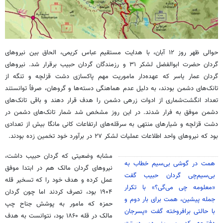
حوالی ظهر روز ۱۲ آبان، با هدایت مستقیم عباس کریمی، الحاق بین نیروهای
گردان حضرت ابوالفضل لشکر ۳۱ و رزمندگان گردان حبیب برقرار شد. نیروهای
گردان عمار یاسر که عهده‌دار ماموریت مهم پاکسازی دشت قزلچه و تنگه از
تانک‌های دشمن بودند، به دلیل عدم هماهنگی دسته‌ها و گروهان، صرفاً توانستند
تعداد انگشت‌شماری از ادوات زرهی دشمن را هدف قرار دهند و باقی تانک‌های
دشمن موفق به فرار شدند. در این روز مشخص شد شمار تانک‌های دشمن در
دشت قزلچه و شیارهای منتهی به سرقله‌های ارتفاعات کانی مانگا بیش از تعدادی
بود که نیروهای واحد اطلاعات عملیات لشکر ۲۷ در برآورد خود تخمین زده بودند.
مشابه وضعیتی که گردان حبیب داشت،
همت در گوشی بی‌سیم خطاب به
نیروهای گردان مالک هم در ابتدا موفق
بی‌سیم‌چی گردان حبیب گفت
عمل کرده و هدف خود را که تسخیر قله
«معلومه چی می‌گی؟» با تکرار
۱۹۰۴ بود، تصرف کردند اما چون گردان
جمله پیشین، همت برای بار دوم و
حمزه که مامور به پوشش جناح چپ
با حالتی برافروخته گفت «پسرجان
مالک در قله ۱۸۶۰ بود، نتوانست به هدف