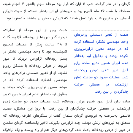
گردان را در نظر گرفت. شب ۱۱ آبان که قرار بود مرحله سوم والفجر ۴ انجام شود،
مصادف با شب ۲۶ ماه قمری بود و نیروهای ایرانی به‌نظر همت، از حیث تاریکی
آسمان، در بدترین شب وارد عمل شدند که تاریکی محض بر منطقه حکمفرما بود.
همت پس از این مرحله از عملیات،
همت از تعبیر «سستی برادرهای
درباره گذر نیروها از رودخانه قزلچه گفت
واحد مهندسی لشکر» استفاده کرده
از ۴۸ ساعت پیش از عملیات تدبیری
که در موعد معین تراورس‌ریزی
اندیشیده بود تا واحد مهندسی لشکر در
نکرده بودند و به‌قول او، به‌خاطر
بستر رودخانه تراورس بریزند تا عبور
عدم اجرای همین تدبیر ساده برای
نیروها از عرض رودخانه با مشکل روبرو
قابل عبور شدن عرض رودخانه،
نشود. او از تعبیر «سستی برادرهای واحد
شب عملیات حدود دو ساعت زمان
مهندسی لشکر» استفاده کرده که در
ارزشمند، در معطلی حرکت
موعد معین تراورس‌ریزی نکرده بودند و
چندگردان از بین رفت
به‌قول او، به‌خاطر عدم اجرای همین تدبیر
ساده برای قابل عبور شدن عرض رودخانه، شب عملیات حدود دو ساعت زمان
ارزشمند، در معطلی حرکت چندگردان از بین رفت. با بروز این مشکل، سعید
قاسمی به‌سرعت به نیروهای گردان سلمان گفت از سنگرهای اطراف رودخانه که
متعلق به نیروهای ارتش بودند، چند تراورس بگیرند. تاخیر یک‌ساعته گردان سلمان
در عبور از عرض رودخانه باعث شد، گردان‌های دیگر هم از راه برسند و یک ترافیک