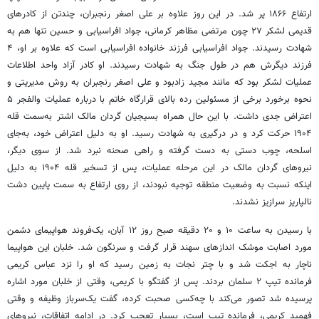
ارتفاع ۱۸۶۶ پر شد. در این روز علاوه بر علی اصغر رنجبران، چندتن از کادرهای
قدیمی لشکر ۲۷ چون مرتضی مظاهر کرمانی، جواد افراسیابی و حسین تنها هم به
شهادت رسیدند. جواد افراسیابی فرزند خانواده افراسیابی است که علاوه بر او، ۴
فرزند دیگرش هم در طول جنگ به شهادت رسیدند. او کادر آزاد واحد اطلاعات
عملیات لشکر بود که مانند مجید زادبود و علی اصغر رنجبران به روش مدیریتی و
نحوه برخورد برخی از مسئولین رده بالای قرارگاه خاتم با درباره عملیات والفجر ۵
اعتراض جدی داشت. با این حال همراه بسیجیان گردان مالک اشتر به‌سمت قله
۱۹۰۴ حرکت کرد و در درگیری به شهادت رسید. او به دلیل اعتراض خود، به‌جای
اسلحه، چوب دستی به دست گرفته و راهی صحنه نبرد شد. از سوی دیگر،
نیروهای گردان مالک در این مرحله عملیات، پس از تسخیر قله ۱۹۰۴ به دلیل
اینکه نسبت به وضعیت منطقه توجیه نبودند، از روی ارتفاع به سمت پایین دشت
نالپاریز سرازیز نشدند.
با رسیدن به ساعت ۱۰ و ۲۰ دقیقه صبح روز ۱۲ آبان، یک‌فروند هواپیمای دشمن
مورد اصابت موشک اندازهای سهند قرار گرفت و سرنگون شد. خلبان این هواپیما
ناچار به اجکت شد و با چتر نجات به زمین رسید که او را نزد عباس کریمی
فرمانده تیپ ۲ سلمان بردند. پس از گفتگو با کریمی، وقتی از خلبان مورد اشاره
پرسیده شد تصور می‌کند با چه‌کسی صحبت کرده، گفت یک‌سرباز وظیفه و وقتی
فهمید کریمی، فرمانده تیپ است، بسیار تعجب کرد. در ادامه اتفاقات، نیروهای