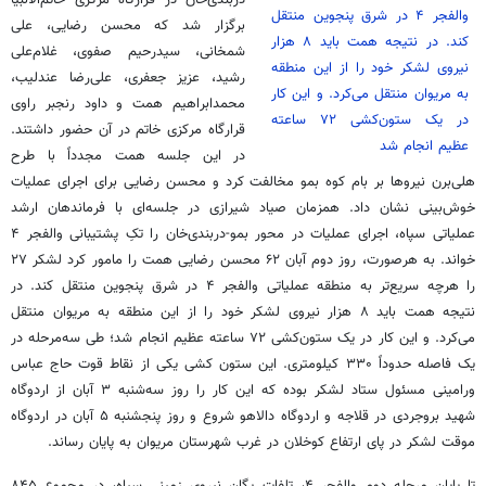
دربندی‌خان در قرارگاه مرکزی خاتم‌الانبیا
والفجر ۴ در شرق پنجوین منتقل
برگزار شد که محسن رضایی، علی
کند. در نتیجه همت باید ۸ هزار
شمخانی، سیدرحیم صفوی، غلام‌علی
نیروی لشکر خود را از این منطقه
رشید، عزیز جعفری، علی‌رضا عندلیب،
به مریوان منتقل می‌کرد. و این کار
محمدابراهیم همت و داود رنجبر راوی
در یک ستون‌کشی ۷۲ ساعته
قرارگاه مرکزی خاتم در آن حضور داشتند.
عظیم انجام شد
در این جلسه همت مجدداً با طرح
هلی‌برن نیروها بر بام کوه بمو مخالفت کرد و محسن رضایی برای اجرای عملیات
خوش‌بینی نشان داد. همزمان صیاد شیرازی در جلسه‌ای با فرماندهان ارشد
عملیاتی سپاه، اجرای عملیات در محور بمو-دربندی‌خان را تکِ پشتیبانی والفجر ۴
خواند. به هرصورت، روز دوم آبان ۶۲ محسن رضایی همت را مامور کرد لشکر ۲۷
را هرچه سریع‌تر به منطقه عملیاتی والفجر ۴ در شرق پنجوین منتقل کند. در
نتیجه همت باید ۸ هزار نیروی لشکر خود را از این منطقه به مریوان منتقل
می‌کرد. و این کار در یک ستون‌کشی ۷۲ ساعته عظیم انجام شد؛ طی سه‌مرحله در
یک فاصله حدوداً ۳۳۰ کیلومتری. این ستون کشی یکی از نقاط قوت حاج عباس
ورامینی مسئول ستاد لشکر بوده که این ‌کار را روز سه‌شنبه ۳ آبان از اردوگاه
شهید بروجردی در قلاجه و اردوگاه دالاهو شروع و روز پنجشنبه ۵ آبان در اردوگاه
موقت لشکر در پای ارتفاع کوخلان در غرب شهرستان مریوان به پایان رساند.