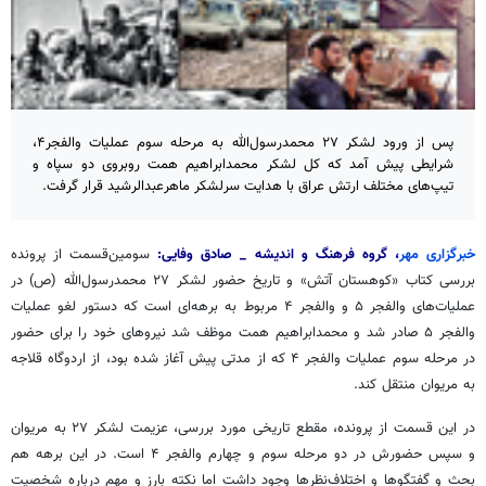
پس از ورود لشکر ۲۷ محمدرسول‌الله به مرحله سوم عملیات والفجر۴،
شرایطی پیش آمد که کل لشکر محمدابراهیم همت روبروی دو سپاه و
تیپ‌های مختلف ارتش عراق با هدایت سرلشکر ماهرعبدالرشید قرار گرفت.
خبرگزاری مهر
،
گروه فرهنگ و اندیشه _ صادق وفایی:
سومین‌قسمت از پرونده
بررسی کتاب «کوهستان آتش» و تاریخ حضور لشکر ۲۷ محمدرسول‌الله (ص) در
عملیات‌های والفجر ۵ و والفجر ۴ مربوط به برهه‌ای است که دستور لغو عملیات
والفجر ۵ صادر شد و محمدابراهیم همت موظف شد نیروهای خود را برای حضور
در مرحله سوم عملیات والفجر ۴ که از مدتی پیش آغاز شده بود، از اردوگاه قلاجه
به مریوان منتقل کند.
در این قسمت از پرونده، مقطع تاریخی مورد بررسی، عزیمت لشکر ۲۷ به مریوان
و سپس حضورش در دو مرحله سوم و چهارم والفجر ۴ است. در این برهه هم
بحث و گفتگوها و اختلاف‌نظرها وجود داشت اما نکته بارز و مهم درباره شخصیت