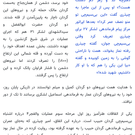
دفترچه کد و رمز دم دستت
خود برسد، دشمن از همان‌جناح به‌سمت
هست؟» او پس از این ماجرا به
گردان مالک حمله کرد و نیروهای این
چیذری گفت «این بی‌سیم‌چی تو
گردان ناچار به پایین‌آمدن از قله شدند.
منو نصف عمر کرد!» بعدها اپراتور
دو گردان حضرت ابوالفضل و
مرکز پیام فرماندهی لشکر ۲۷ برای
سیدالشهدای لشکر ۳۱ هم که اجرای
چیذری تعریف کرد وقتی
عملیات در شرق شیخ گزنشین را به
بی‌سیم‌چی جوان، گفته چیذری
عهده داشتند، بخش عمده اهداف خود را
رفته نماز بخواند، همت با ناراحتی
به دست آورده و قله شمالی این ارتفاع
گوشی را به زمین کوبیده و گفته
(۱۸۰۰) را تصرف کردند اما نیروهای
«بیا این یکی را هم که با او کار
دشمن با فشار فراوان پاتک کرده و این
داشتیم، شهید شده!»
ارتفاع را پس گرفتند.
با هدایت همت نیروهای دو گردان کمیل و میثم توانستند در تاریکی پایان روز،
خود را به نیروهای گردان عمار به فرماندهی اسماعیل لشکری برسانند تا تک از دور
نیافتد.
یکی از اتفاقات طنزآمیز روز اول مرحله سوم عملیات والفجر۴ درباره اشتباه
بی‌سیم‌چی گردان حبیب است. درباره این اتفاق، امیر چیذری که به‌جای عمران
پستی، فرماندهی گردان حبیب را به عهده گرفته بود، روایت کرده در حال نماز بود