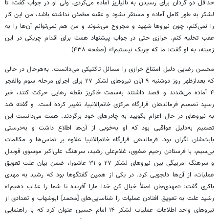
حداقل دو گردان برای رسیدن به نالپاریز آماده می‌کردی. ولی او در جواب گفت: تا
لشکر به طور کامل آماده و مستقر نشود و عقبه مطمئن نداشته باشد، من این کار
را نمی‌کنم، چون نیروها شهید و مجروح می‌شوند و من هم نمی‌توانم آن‌ها را به
عقب تخلیه کنم. خرازی حتی در جواب پیشنهاد همت برای اقدام چریکی در این
زمینه، به او گفت: ما که چریک نیستیم!» (صفحه ۴۳۸)
محسن رضایی دلیل امتناع خرازی را مسائل تاکتیکی می‌دانست. به‌هرحال در حالی
که بعدازظهر روز دوشنبه ۹ آبان نیروهای لشکر ۲۷ برای اجرای مرحله سوم والفجر
۴ آماده می‌شدند و قصد داشتند به‌سمت خاکریز نقطه رهایی حرکت کنند، خبر
رسید تصمیم فرماندهان قرارگاه مرکزی خاتم‌الانبیا، تغییر کرده است. و گفته شد
به نیروهای در حال اعزام بگویید به چادرهای خود برگردند. همت می‌دانست این
تصمیم به‌دلیل عواقبی بود که او به‌خوبی از آن‌ها اطلاع داشت و به‌درستی
بابت‌شان نگران بود. فرماندهی قرارگاه خاتم‌الانبیا علاوه بر تماس‌ها و مکالمات
بی‌سیم، با فرستادن رحیم صفوی، غلام‌علی رشید، سرهنگ علی‌اکبر موسوی قویدل
و سرهنگ امربیگی بین نیروهای لشکر ۲۷ و ۳۱ عاشورا، ضمن بیان علت تعویق
عملیات، از آن‌ها دلجویی کرد. در یکی از همین گفتگوها بود که رشید به مهدی
باکری گفت: «مهدی‌جان اصلاً خیال کن خدا مارا آفریده تا شما را عذاب دهیم!»
رشید علت به تعویق افتادن عملیات را شناسایی‌های [محمد] ابوشهاب و تعدادی از
نیروهای واحد اطلاعات عملیات لشکر ۱۴ امام حسین عنوان کرد که با راهنمایی