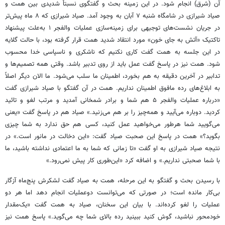
آن (شرق) انجام شود. در این زمینه بحث و گفتگوی نسبتاً شدیدی بین همت و
صیاد شیرازی در شامگاه شنبه ۷ آبان به وجود آمد. صیاد شیرازی که ۸ ماه پیش‌تر
در جریان نشست‌های توجیهی برای زمینه‌سازی عملیات والفجر ۱ به‌علت پیشنهاد
تاکتیک «آتش به جای خون» مورد انتقاد شدید همت قرار گرفته بود، با حالت گلایه
در این جلسه به همت گفت کاری نکنیم که ناشکری و ناسپاسی خدا محسوب
شود. همت نیز در پاسخ گفت عمل باید از روی تدبیر باشد. وقتی همه تصمیم‌ها و
تدابیر در آخرین دقیقه به هم بخورد، اطمینان ما سلب می‌شود. ما الان دیگر اصلاً
به ابلاغ‌های رده مافوق اطمینان نداریم. همت در آن گفتگو با صیاد شیرازی گفت
«درباره عملیات والفجر ۵ هم شما و برادر شمخانی آمدید و مرتب لغو و تائید
کردید. دوباره می‌آیید و همه‌چیز را بر هم می‌زنید.» صیاد هم در پاسخ گفت «یعنی
می‌گویید شما هرطور می‌خواهید عمل کنید، کسی هم حق ندارد به شما چیزی
بگوید؟» همت در پاسخ این ‌صحبت صیاد گفت: «این دخالت در مانور است.» در
نتیجه صیاد شیرازی به او گفت «تا زمانی که شما به ما اعتمادی نداشته باشید، ما
با شما صحبتی نداریم.» و اضافه کرد «این‌طوری کار پیش نمی‌رود.»
با رسیدن بحث و گفتگو به این مرحله، همت به صیاد گفت لشکرش پنج‌ماه آزگار
بی‌کار مانده است؛ در صورتی که می‌توانست دوعملیات انجام دهد اما هر دو
عملیات را لغو کرده‌اند. با بیان این سخنان، صیاد به همت گفت «یک‌مقدار
خودمحور نباشید، گوش کنید ببینید رده بالای شما چه می‌گوید.» پاسخ همت نیز