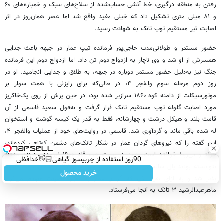
رفتن به منطقه درگیری، خط آتشی حساب‌شده از سلاح‌های سبک و خمپاره‌های ۶۰
و ۸۱ میلی متری تشکیل داد که خیلی مفید واقع شد اما عصر همان‌روز در اثر
اصابت تیر مستقیم توپ تانک به شهادت رسید.
حضور مستمر و طولانی‌مدت حاجی‌پور فرمانده تیپ عمار در جبهه باعث جدایی
همسرش از او شد و وی ناچار به ازدواج دوم تن داد. اما ازدواج دوم این فرمانده
جنگ نیز به‌دلیل حضور مستمر دوباره در جبهه، به طلاق و جدایی انجامید. او در
روز دوم مرحله سوم والفجر ۴، در حالی‌که برای رایزنی با همت سوار بر
موتورسیکلت از دامنه کوه ۱۸۶۰ سرازیر شده بود، در حین پرش از روی یک‌خاکریز
مورد اصابت گلوله توپ مستقیم تانک قرار گرفت و به‌قول سعید قاسمی از آن
قامت بلند و هیکل درشت و چهارشانه، فقط به قدر یک کیسه گوشت و استخوان
له شده باقی ماند و گردآوری شد. قاسمی در روایت‌های خود از عملیات والفجر ۴،
این گفته را که نیروهای گردان عمار در شکار تانک‌های دشمن کوتاهی کرده‌اند،
چرند و بی‌ربط خوانده است. چون در سمت چپ قله ۱۹۰۰ نیروهای گردان مقداد
90روز استفاده از چربیسوز گیاهی👋🏻خدافظی
نتوانسته بودند یال ساندوچی را بگیرند. در نتیجه لشکر ۲۷ از همان سمت ضربه
همیشگی با چاقی!خرید با تخفیف
خرید محصول
پذیر شد و به ازای هر تانکی که گردان عمار به هزار مصیبت منهدم می‌کرد،
ماهرعبدالرشید ۳ تانک به آنجا می‌فرستاد.