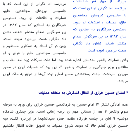
می‌زنند از چهار نفر ضدانقلاب
می‌ترسد اما نگرانی او این است که با
می‌ترسد اما نگرانی او این است که
جاسوسی نیروهای مجاهدین خلق،
با جاسوسی نیروهای مجاهدین
عملیات و اطلاعات لو برود. دسترسی
خلق، عملیات و اطلاعات لو برود.
خبرنگاران به اسنادی که سال ۱۳۸۲ در
دسترسی خبرنگاران به اسنادی که
پی سرنگونی صدام منتشر شدند، نشان
سال ۱۳۸۲ در پی سرنگونی صدام
داد نگرانی همت بی‌مورد نبوده است.
منتشر شدند، نشان داد نگرانی
چون در آن اسناد به همکاری مستقیم و
همت بی‌مورد نبوده است
جاسوسی مجاهدین خلق با عراق و لو
رفتن عملیات والفجر مقدماتی اشاره شده بود. اما علت تحرکات زیاد ضد انقلاب و
منافقین برای جلوگیری از عملیات والفجر ۴، این بود که عملیات ایران در محور
مریوان- سردشت، باعث بسته‌شدن مسیر اصلی تردد آن‌ها از عراق به خاک ایران
می‌شد.
* امتناع حسین خرازی از انتقال لشکرش به منطقه عملیات
عدم آمادگی لشکر ۱۴ امام حسین به فرماندهی حسین خرازی برای ورود به مرحله
سوم والفجر ۴ هم از مسائل مهم آن برهه زمانی است. عزیز جعفری شامگاه
دوشنبه ۹ آبان در جلسه قرارگاه مقدم حمزه سیدالشهدا در این‌باره گفت: «به
حسین خرازی گفتم حالا که موعد شروع عملیات به تعویق افتاد، انتظار داشتیم