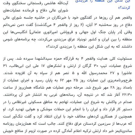
این شکل این منطقه را مرزبندی
آیت‌الله هاشمی رفسنجانی سخنگوی وقت
کردند؟»
شورای عالی دفاع و فرمانده عملیات‌های
والفجر هم آن روزها در گفتگوی خود با خبرنگاران در حاشیه جلسه شورای عالی
دفاع در روز سه‌شنبه ۳ آبان، (۶ روز از والفجر ۴ می‌گذشت) گفت «من نمی‌دانم
وقتی [در پایان جنگ اول جهانی و فروپاشی امپراتوری عثمانی] انگلیسی‌ها این
منطقه را بین ایران و کشور نوبنیاد عراق مرزبندی می‌کردند، چه برنامه‌های شومی
داشتند که به این شکل این منطقه را مرزبندی کردند؟»
مسئولیت کلی هدایت والفجر ۴ به قرارگاه حمزه سیدالشهدا سپرده شد. پس از
شروع عملیات، تیپ ۳۰ گرگان از ارتش و لشکرهای ۱۷ علی ابن ابی‌طالب، ۳۱
عاشورا و ۲۷ محمدرسول الله و ۵ نصر هم از سپاه به آن افزوده شدند.
طرح‌وبرنامه‌ریزی این عملیات روز ۲۵ مهر ۶۲ به پایان رسید و اجرای عملیات از
بامداد روز ۲۸ مهر شروع شد. مرحله دوم عملیات هم شامگاه همان‌روز از ساعت
۲۲:۳۰ آغاز شد که در نتیجه آن، رسانه‌های غربی به انتشار خبر آن پرداختند.
صدام در واکنش به شروع این عملیات، تهاجم به مناطق مسکونی غیرنظامی را در
دستور کار قرار داد و ایران را با انجام این حملات موشکی و هوایی تهدید کرد. او
همچنین از همکاری کردهای مخالف خود با ایران انتقاد کرد و گفت ننگ‌آور است
که عرب‌ها از سرزمین کردستان عراق دفاع کنند. جالب است که همان‌زمان روزنامه
ساندی‌تایمز خبر داد ارتش ترکیه اعلام آمادگی کرده در صورت لزوم از منافع خویش