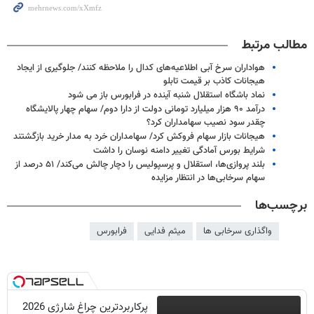
مطالب مرتبط
هواداران سرخ آبی اطلاعیه‌های کدال را ملاحظه کنند/ جلوگیری از ایجاد
هیجانات کاذب بر قیمت تابلو
نماد باشگاه استقلال شنبه آینده در فرابورس باز می شود
درآمد ۹۰ هزار میلیارد تومانی دولت از دارا دوم/ سهام چهار پالایشگاه
چقدر سود نصیب سهامداران کرد؟
هیجانات بازار سهام فروکش کرد/ سهامداران خرد به مدار خرید بازگشتند
شرایط بورس آمادگی تغییر دامنه نوسان را داشت
بلند پروازی‌ها، استقلال و پرسپولیس را دچار چالش می‌کند/ ۵۱ درصد از
سهام سرخابی‌ها در انتظار مزایده
برچسب‌ها
واگذاری سرخابی ها
میثم فدایی
فرابورس
پرکاربردترین چراغ شارژی 2026