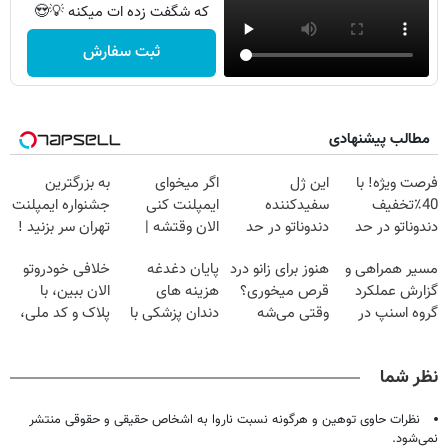
که شگفت زده ات میکنه 💡😍
ثبت سفارش
مطالب پیشنهادی
فرصت ویژه! با
این ژل
اگر میخوای
به بزرگترین
40٪تخفیف
سفیدکننده
ایمپلنت کنی
جشنواره ایمپلنت
دندوناتو در حد
دندوناتو در حد
الان وقتشه |
تهران سر بزنید !
کامپوزیت سفید
لمینت سفید
فقط با ۲۵
| فقط ۲۵
مسیر همراهی و
هنوز برای زانو درد
پایان دغدغه
خلافی خودروتو
کن
میکنه
میلیون تومان!!!
میلیون !
گزارش عملکرد
قرص میخوری؟
هزینه های
الان ببین، با
(40%تخفیف)
گروه اسنپ در
وقتی می‌شه
دندان پزشکی با
پلاک و کد ملی،
۱۴۰۴
بدون عمل
پک سفید کننده
بدون نیاز به
درمانش کرد؟؟؟؟
خانگی
مراجعه حضوری
نظر شما
نظرات حاوی توهین و هرگونه نسبت ناروا به اشخاص حقیقی و حقوقی منتشر
نمی‌شود.