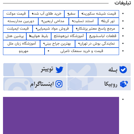
تبلیغات
قیمت شیشه سکوریت
سفیر
خرید طلای آب شده
قیمت موکت
تور کربلا
استند تسلیت
مداحی اربعین
دوربین مداربسته
مرجع پاسخ معتبر پزشکان
فروش مواد شیمیایی
قیمت ایمپلنت
قطعات لباسشویی
آموزشگاه تیزهوشان
بلیط هواپیما
پرشین هتل
نمایندگی بوش در تهران
بهترین جراح بینی
آموزشگاه زبان ملل
قیمت و خرید سمعک نامرئی
مهرینو