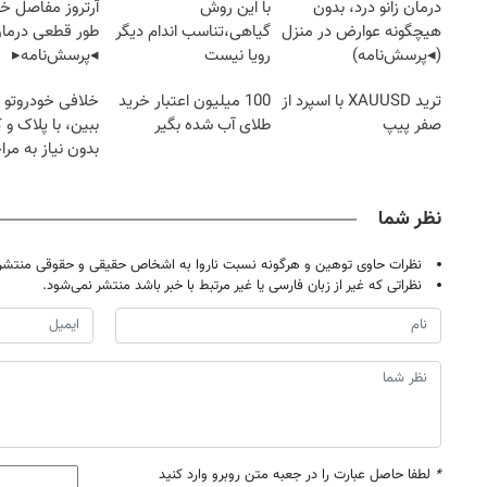
درمان زانو درد، بدون
با این روش
آرتروز مفاصل خود
هیچگونه عوارض در منزل
گیاهی،تناسب اندام دیگر
طور قطعی درمان
(◂پرسش‌نامه)
رویا نیست
◂پرسش‌نامه▸
ترید XAUUSD با اسپرد از
100 میلیون اعتبار خرید
خلافی خودروتو ا
صفر پیپ
طلای آب شده بگیر
ببین، با پلاک و 
بدون نیاز به مرا
حضوری
نظر شما
نظرات حاوی توهین و هرگونه نسبت ناروا به اشخاص حقیقی و حقوقی منتشر 
نظراتی که غیر از زبان فارسی یا غیر مرتبط با خبر باشد منتشر نمی‌شود.
*
لطفا حاصل عبارت را در جعبه متن روبرو وارد کنید