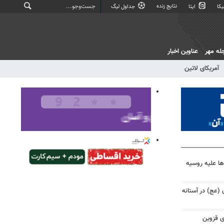
نتایج زنده
کا
ایتا
جداول لیگ
له مهر
عناوین اخبار
آمریکای لاتین
ها علیه روسیه
ن (عج) در آستانه
ی قزوین