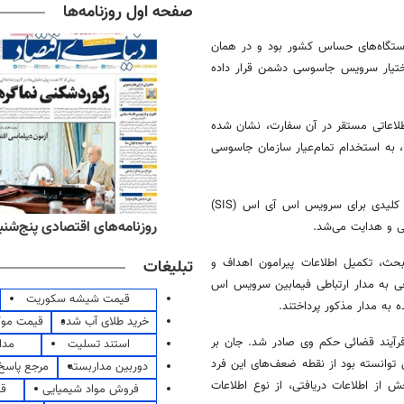
صفحه اول روزنامه‌ها
ستگاه‌های حساس کشور بود و در همان
 اختیار سرویس جاسوسی دشمن قرار داده
طلاعاتی مستقر در آن سفارت، نشان شده
به استخدام تمام‌عیار سازمان جاسوسی
علیرضا اکبری با توجه به اهمیت موقعیت و دسترسی‌هایش به یک جاسوس کلیدی برای سرویس اس آی اس (SIS)
ه‌های ورزشی پنج‌شنبه ۱۵ مرداد ۱۴۰۵
روزنامه‌های اقتصادی پنج‌شنبه ۱۵ مرداد ۰۵
ی و هدایت می‌شد.
ث، تکمیل اطلاعات پیرامون اهداف و
تبلیغات
عی به مدار ارتباطی فیمابین سرویس اس
قیمت شیشه سکوریت
خرید طلای آب شده
قیمت مو
رآیند قضائی حکم وی صادر شد. جان بر
استند تسلیت
مدا
ی توانسته بود از نقطه ضعف‌های این فرد
دوربین مداربسته
مرجع پاسخ 
خش از اطلاعات دریافتی، از نوع اطلاعات
فروش مواد شیمیایی
قی