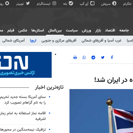
تلگرام
سروش
آی گپ
بله
اینستاگرام
توییتر
روبی
جامعه
اقتصاد
بازار
ورزش
سیاست
بین‌الملل
استان‌ها
عکس
فیلم
مج
اسیا
غرب آسیا و آفریقای شمالی
آفریقای مرکزی و جنوبی
اروپا
آمریکای شمالی
در ایران شد!
تازه‌ترین اخبار
سنای آمریکا بسته جدید تحریم‌
را به نام گراهام تصویب کرد
اقامه نماز استغاثه به امام زما
اشرفیه
ترافیک نیمه‌سنگین در محورها