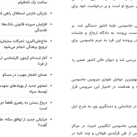
ساخت یک تله‌فیلم
ادی سریع او است و بر درخواست خود برای
بازیکن خارجی استقلال راهی فو
افزایش سپرده قانونی بانک‌ها؛ ت
 پی جاسوسی علیه کشور دستگیر شد. بر
نقدینگی
، پرونده به دادگاه ارجاع و جلسات
 پرونده این فرد به جرم جاسوسی برای
حاج‌علی‌اکبری: تحرکات سازمان‌یا
ترویج برهنگی انجام می‌شود
آغاز ثبت‌نام‌ آزمون کارشناسی 
ر بررسی شد و دیوان عالی کشور ضمن رد
از فردا
صدای انفجار مهیب در مسکو
از مهم‌ترین عوامل نفوذی سرویس جاسوسی
تصاویر جدید از پهپادهای منهدم
 و هدفمند در اختیار این سرویس قرار
توسط سپاه
دروغ بستن به رهبری قطعاً جرم
 در شناسایی و دستگیری وی به شرح ذیل
است
جزئیاتی جدید از توافق مکه؛ مق
گفت؟
رویس جاسوسی انگلیس خبیث در مراکز
از طی فرآیندی طولانی و چند لایه در