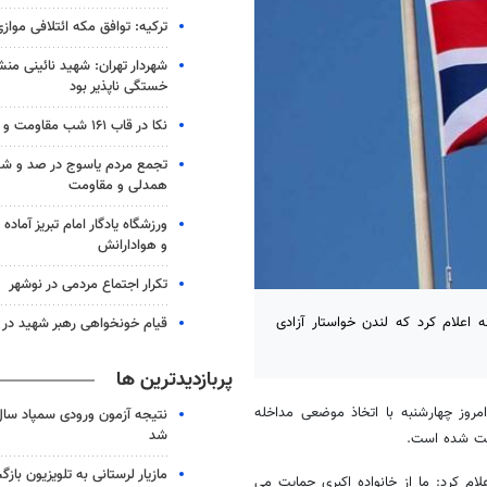
ترکیه: توافق مکه ائتلافی موازی
شهردار تهران: شهید نائینی منش
خستگی‌ ناپذیر بود
نکا در قاب ۱۶۱ شب مقاومت و همدلی
تجمع مردم یاسوج در صد و 
همدلی و مقاومت
ورزشگاه یادگار امام تبریز آماده م
و هوادارانش
تکرار اجتماع مردمی در نوشهر
اعلام کرد که لندن خواستار آزادی
قیام خونخواهی رهبر شهید در ب
پربازدیدترین ها
مروز چهارشنبه با اتخاذ موضعی مداخله
شد
اشت شده است.
مازیار لرستانی به تلویزیون با
م کرد: ما از خانواده اکبری حمایت می‌