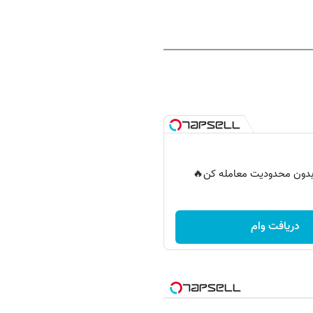
ر بدون محدودیت معامله کن🔥
دریافت وام