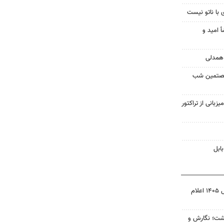
 با ناتو نیست
أ امید و
شصتمین شب
یزبانی از تراکتور
ابل
نتیجه آزمون ورودی سمپاد سال ۱۴۰۵ اعلام
زگشت؛ نگارش و