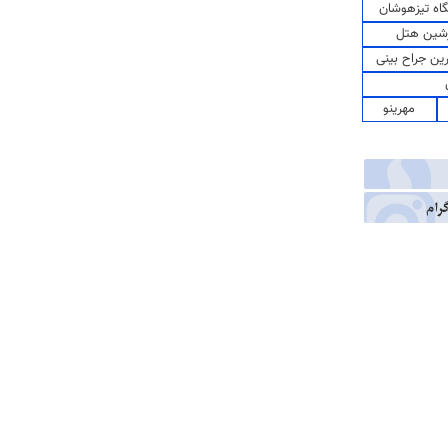
اه تیزهوشان
شین هتل
رین جراح بینی
مهرینو