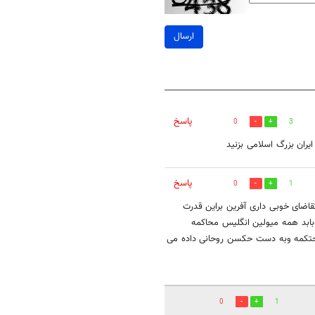
ارسال
پاسخ
0
3
یران بزرگ اسلامی بزنید
پاسخ
0
1
ضای خوبی داری آفرین براین قدرت
بابد همه میولین انگلیس محاکمه
حتکمه وبه دست حکسن روحانی داده می
0
1