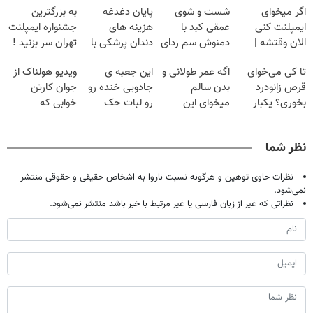
اگر میخوای
شست و شوی
پایان دغدغه
به بزرگترین
ایمپلنت کنی
عمقی کبد با
هزینه های
جشنواره ایمپلنت
الان وقتشه |
دمنوش سم زدای
دندان پزشکی با
تهران سر بزنید !
فقط با ۲۵
گیاهی
پک سفید کننده
| فقط ۲۵
تا کی می‌خوای
اگه عمر طولانی و
این جعبه ی
ویدیو هولناک از
میلیون تومان!!!
خانگی
میلیون !
قرص زانودرد
بدن سالم
جادویی خنده رو
جوان کارتن
بخوری؟ یکبار
میخوای این
رو لبات حک
خوابی که
اصولی درمانش
نوشیدنی رو با
میکنه
میلیاردر شد.
کن
تخفیف بخر
خرید40%تخفیف
آموزش رایگان
نظر شما
نظرات حاوی توهین و هرگونه نسبت ناروا به اشخاص حقیقی و حقوقی منتشر
نمی‌شود.
نظراتی که غیر از زبان فارسی یا غیر مرتبط با خبر باشد منتشر نمی‌شود.