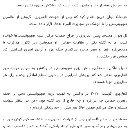
به اسراییل هشدار داد و متعهد شده است که «واکنش جدی» نشان دهد.
حزب‌الله لبنان دیروز اعلام کرد که پس از شهادت العاروری، گروهی از نظامیان
صهیونیستی را با موشک در مجاورت المرج هدف قرار داده است.
تل‌آویو از مدت‌ها پیش العاروری را طراح حملات مرگبار علیه صهیونیست‌ها خوانده
است اما به گفته یکی از مقامات حماس، او همچنین «در کانون مذاکرات با
میانجی‌گری قطر و مصر درباره سرانجام جنگ غزه و آزادی اسرای اسراییلی نزد
حماس قرار داشت.»
دانیل هاگاری سخنگوی ارتش رژیم صهیونیستی در واکنش به سوالی درباره ترور
العاروری، مدعی شد که نیروهای اسراییلی در بالاترین سطح آمادگی بوده و برای هر
سناریویی مهیا هستند.
العاروری آگوست ۲۰۲۳ در واکنش به تهدید رژیم صهیونیستی مبنی بر حذف
رهبران حماس چه در غزه و چه خارج از آن، گفته بود: «من در انتظار شهادت
هستم و فکر می‌کنم همین حالا هم بیش از حد زندگی کرده‌ام.»
صدها تن از مردم فلسطین پس از شهادت العاروری، با هدف محکوم کردن ترور او
به خیابان‌های رام‌الله و سایر شهرهای کرانه باختری آمدند و شعار «قسام، انتقام،