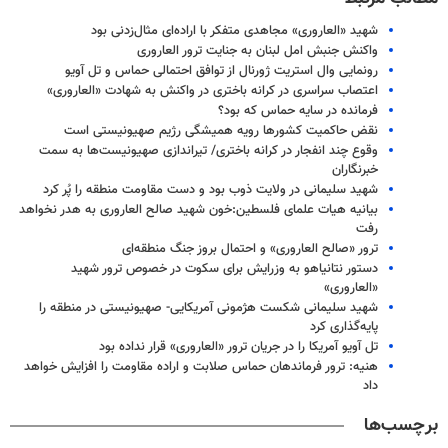
شهید «العاروری» مجاهدی متفکر با اراده‌ای مثال‌زدنی بود
واکنش جنبش امل لبنان به جنایت ترور العاروری
رونمایی وال استریت ژورنال از توافق احتمالی حماس و تل آویو
اعتصاب سراسری در کرانه باختری در واکنش به شهادت «العاروری»
فرمانده در سایه حماس که بود؟
نقض حاکمیت کشورها رویه همیشگی رژیم صهیونیستی است
وقوع چند انفجار در کرانه باختری/ تیراندازی صهیونیست‌ها به سمت
خبرنگاران
شهید سلیمانی در ولایت ذوب بود و دست مقاومت منطقه را پُر کرد
بیانیه هیات علمای فلسطین:خون شهید صالح العاروری به هدر نخواهد
رفت
ترور «صالح العاروری» و احتمال بروز جنگ منطقه‌ای
دستور نتانیاهو به وزرایش برای سکوت در خصوص ترور شهید
«العاروری»
شهید سلیمانی شکست هژمونی آمریکایی- صهیونیستی در منطقه را
پایه‌گذاری کرد
تل آویو آمریکا را در جریان ترور «العاروری» قرار نداده بود
هنیه: ترور فرماندهان حماس صلابت و اراده مقاومت را افزایش خواهد
داد
برچسب‌ها