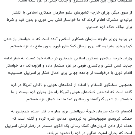
تصمیمات دیوان بین المللی دادگستری و جنایت جنگی در غزه شده است.
از سوی دیگر، وزرای خارجه کشورهای عضو سازمان همکاری اسلامی با انتشار
بیانیه‌ای مشترک اعلام کردند که ما خواستار آتش بس فوری و بدون قید و شرط
برای توقف جنگ غزه هستیم.
در بیانیه وزرای خارجه سازمان همکاری اسلامی آمده است که ما خواستار باز شدن
کریدورهای بشردوستانه برای ارسال کمک‌های فوری بدون مانع به غزه هستیم.
وزرای خارجه سازمان همکاری اسلامی همچنین در بیانیه خود نسبت به خطر ادامه
جنایت نسل کشی و پاکسازی قومی در غزه هشدار داده و افزوده‌اند: «ما خواستار
اقدام فوری با درخواست از جامعه جهانی برای اعمال فشار بر اسراییل هستیم.»
همچنین سخنگوی آکسفام با انتقاد از کمک‌های هوایی و ناکافی آمریکا در غزه
گفته است که انداختن کمک‌های هوایی آمریکا راه حل بحران غزه نیست و ما
خواستار باز شدن گذرگاه‌ها و رساندن کمک‌ها به شمال غزه هستیم.
آکسفام که یک سازمان خیریهٔ بین‌المللی برای مبارزه با فقر است، همچنین به
حملات نیروهای صهیونیستی به نیروهای امدادی اشاره کرده و گفته است که
هدف قرار دادن کاروان‌های کمک رسانی یک الگوی مستمر در رفتار ارتش اسراییل
است که بحران امنیت غذایی در غزه را تشدید می‌کند.