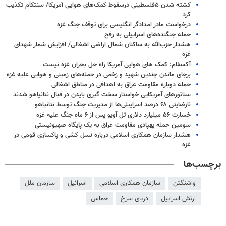
کشته شدن ۵فلسطینی درسقوط کمک‌های هوایی آمریکا/ سنتکام تکذیب
کرد
درخواست مادر امدادگر انگلیسی برای توقف جنگ غزه
حمله جنگنده‌های اسراییلی به رفح
هشدار حزب‌الله به ساکنان شمال اراضی اشغالی/ افزایش شمار شهدای
غزه
آکسفام: کمک های هوایی آمریکا راه حل بحران غزه نیست
برجای ماندن چندین شهید و زخمی در حمله‌های زمینی و هوایی علیه غزه
حمله دوباره مقاومت عراق به اهدافی در مناطق اشغالی
سناتورهای آمریکایی خواستار سخت گیری بایدن در قبال نتانیاهو شدند
نارضایتی ۶۸ درصد اسراییلی‌ها از مدیریت جنگ توسط نتانیاهو
خسارت ۵۶ میلیارد دلاری تل آویو پس از ۶ ماه جنگ علیه غزه
سومین حمله پهپادی مقاومت عراق به یک پایگاه صهیونیستی
هشدار سازمان همکاری اسلامی درباره نسل کشی و پاکسازی قومی در
غزه
برچسب‌ها
واشنگتن
سازمان همکاری اسلامی
اسرائیل
سازمان ملل
ارتش اسراییل
دریای سرخ
حماس