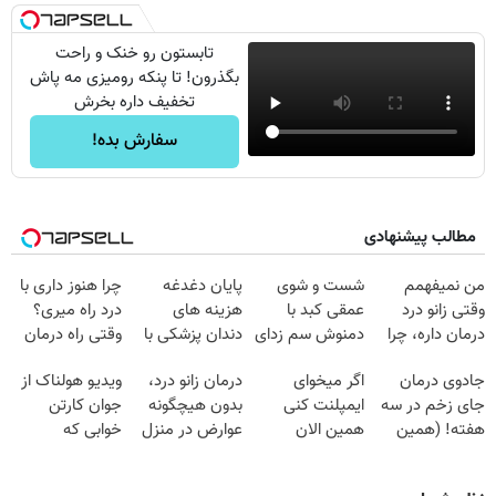
تابستون رو خنک و راحت
بگذرون! تا پنکه رومیزی مه پاش
تخفیف داره بخرش
سفارش بده!
مطالب پیشنهادی
من نمیفهمم
شست و شوی
پایان دغدغه
چرا هنوز داری با
وقتی زانو درد
عمقی کبد با
هزینه های
درد راه میری؟
درمان داره، چرا
دمنوش سم زدای
دندان پزشکی با
وقتی راه درمان
دردش رو داری
گیاهی
پک سفید کننده
جلو پاته!
جادوی درمان
اگر میخوای
درمان زانو درد،
ویدیو هولناک از
تحمل میکنی؟❗
خانگی
جای زخم در سه
ایمپلنت کنی
بدون هیچگونه
جوان کارتن
هفته! (همین
همین الان
عوارض در منزل
خوابی که
حالا رایگان
وقتشه | فقط با
(◂پرسش‌نامه)
میلیاردر شد.
صحبت کنید)
۲۵ میلیون
آموزش رایگان