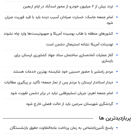
تردد بیش از ۲ میلیون خودرو از محور اسدآباد در ایام اربعین
امام جمعه جاسک: خسارت صیادان آسیب دیده باید با قید فوریت جبران
شود
کشورهای منطقه با طناب پوسیده آمریکا و صهیونیست‌ها وارد چاه نشوند
تهدیدات آمریکا نشانه استیصال دشمن است
آغاز عملیات آماده‌سازی ساختمان ستاد جهاد کشاورزی لرستان برای
بازسازی
مردم رامشیر با حضور حسینی خود شایسته بهترین خدمات هستند
دیدار استاندار لرستان با مردم پس از نماز جمعه؛ تأکید بر پیگیری مطالبات
امام جمعه اهرم: جریان تسلیم‌طلبی نباید در برابر دشمن تقویت شود
گردشگری شهرستان سرعین باید از حالت فصلی خارج شود
پربازدیدترین ها
پاسخ تأمین‌اجتماعی به زمان پرداخت مابه‌التفاوت حقوق بازنشستگان