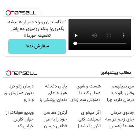
✅ تابستون رو راحت‌تر از همیشه
بگذرون! پنکه رومیزی مه پاش
تخفیف خورد!!!
سفارش بده!
مطالب پیشنهادی
من نمیفهمم
شست و شوی
پایان دغدغه
درمان زانو درد
وقتی زانو درد
عمقی کبد با
هزینه های
بدون عمل،تزریق
درمان داره، چرا
دمنوش سم زدای
دندان پزشکی با
و دارو
دردش رو داری
گیاهی
پک سفید کننده
(◂پرسش‌نامه)
جادوی درمان
اگر میخوای
آرتروز مفاصل
ویدیو هولناک از
تحمل میکنی؟❗
خانگی
جای زخم در سه
ایمپلنت کنی
خود را به طور
جوان کارتن
هفته! (همین
الان وقتشه |
قطعی درمان
خوابی که
حالا رایگان
فقط با ۲۵
کنید!
میلیاردر شد.