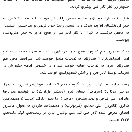
جدی‌تر زیر نظر کادر فنی پیگیری کردند.
طبق برنامه قرار بود لژیونرها به محض پایان کار خود در لیگ‌های باشگاهی به
جمع اردونشینان افزوده شوند و در همین راستا جواد کریمی و امیرحسین اسفندیار
به محض بازگشت به تهران با نظر کادر فنی از صبح امروز به جمع ملی‌پوشان
پیوستند.
میلاد عبادی‌پور هم که چهار صبح امروز وارد تهران شد، به همراه محمد بربست و
امین اسماعیل‌نژاد از بعدازظهر به تمرینات ملحق خواهند شد. علی‌اصغر مجرد هم
بعدازظهر امروز به تمرینات اضافه خواهد شد و در خصوص ادامه حضورش در
تمرینات توسط کادر فنی و پزشکی تصمیم‌گیری خواهد شد.
وحید مرادی به عنوان سرپرست گروه و مدیر تیم، امیر خوش‌خبر (سرپرست اردو)،
موریس موتا پائز (سرمربی)، پیمان اکبری (دستیار اول)، لئوناردو افونسو، عبدالرضا
علیزاده، علی فتاحی و نوید مشجری (مربیان)، مارسلو زنگراند (بدنساز)، محمدامین
شاکری (آنالیزور)، علی حدادی (فیزیوتراپ) و محمدناصر نقره‌ای به عنوان ماساژور
اعضای معرفی شده کادر فنی تیم ملی والیبال ایران در رقابت‌های لیگ ملت‌های
۲۰۲۴ هستند.