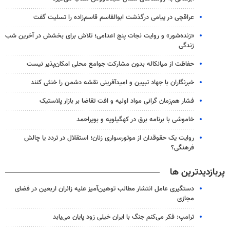
عراقچی در پیامی درگذشت ابوالقاسم قاسم‌زاده را تسلیت گفت
«زنده‌شور» و روایت نجات پنج اعدامی؛ تلاش برای بخشش در آخرین شب
زندگی
حفاظت از میانکاله بدون مشارکت جوامع محلی امکان‌پذیر نیست
خبرنگاران با جهاد تبیین و امیدآفرینی نقشه دشمن را خنثی کنند
فشار هم‌زمان گرانی مواد اولیه و افت تقاضا بر بازار پلاستیک
خاموشی با برنامه برق در کهگیلویه و بویراحمد
روایت یک حقوقدان از موتورسواری زنان؛ استقلال در تردد یا چالش
فرهنگی؟
پربازدیدترین ها
دستگیری عامل انتشار مطالب توهین‌آمیز علیه زائران اربعین در فضای
مجازی
ترامپ: فکر می‌کنم جنگ با ایران خیلی زود پایان می‌یابد