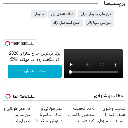
برچسب‌ها
تیم ملی والیبال ایران
میلاد عبادی پور
والیبال
موریس موتا پائز
امین اسماعیل نژاد
پرکاربردترین چراغ شارژی 2026
که شگفت زده ات میکنه 💡😍
ثبت سفارش
مطالب پیشنهادی
شست و شوی
55% تخفیف
عمر طولانی و
اگه عمر طولانی و
عمقی کبد با
معجون پاکسازی
زندگی سالم با
بدن سالم
دمنوش سم زدای
کبد فقط تا
دمنوش ۱۰ گیاه!
میخوای این
گیاهی
امشب
(۵۵% تخفیف)
نوشیدنی رو با