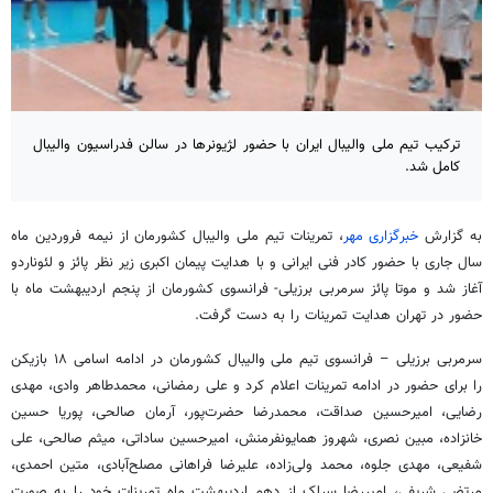
ترکیب تیم ملی والیبال ایران با حضور لژیونرها در سالن فدراسیون والیبال
کامل شد.
به گزارش
خبرگزاری مهر
، تمرینات تیم ملی والیبال کشورمان از نیمه فروردین ماه
سال جاری با حضور کادر فنی ایرانی و با هدایت پیمان اکبری زیر نظر پائز و لئوناردو
آغاز شد و موتا پائز سرمربی برزیلی- فرانسوی کشورمان از پنجم اردیبهشت ماه با
حضور در تهران هدایت تمرینات را به دست گرفت.
سرمربی برزیلی – فرانسوی تیم ملی والیبال کشورمان در ادامه اسامی ۱۸ بازیکن
را برای حضور در ادامه تمرینات اعلام کرد و علی رمضانی، محمدطاهر وادی، مهدی
رضایی، امیرحسین صداقت، محمدرضا حضرت‌پور، آرمان صالحی، پوریا حسین
خانزاده، مبین نصری، شهروز همایونفرمنش، امیرحسین ساداتی، میثم صالحی، علی
شفیعی، مهدی جلوه، محمد ولی‌زاده، علیرضا فراهانی مصلح‌آبادی، متین احمدی،
مرتضی شریفی، امیررضا سرلک از دهم اردیبهشت ماه تمرینات خود را به صورت