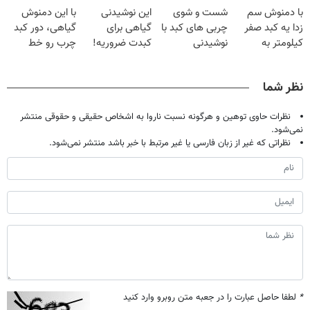
با دمنوش سم
شست و شوی
این نوشیدنی
با این دمنوش
تخفیف بخر
زدا یه کبد صفر
چربی های کبد با
گیاهی برای
گیاهی، دور کبد
کیلومتر به
نوشیدنی
کبدت ضروریه!
چرب رو خط
خودت هدیه بده
گیاهی(55%تخفیف)
دارای سیب
بکش!
سلامت
نظر شما
نظرات حاوی توهین و هرگونه نسبت ناروا به اشخاص حقیقی و حقوقی منتشر
نمی‌شود.
نظراتی که غیر از زبان فارسی یا غیر مرتبط با خبر باشد منتشر نمی‌شود.
*
لطفا حاصل عبارت را در جعبه متن روبرو وارد کنید