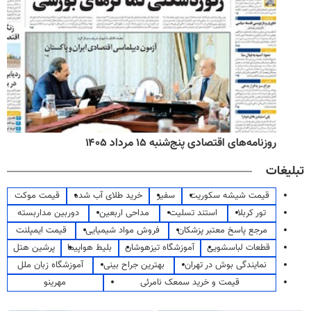
روزنامه‌های اقتصادی پنج‌شنبه ۱۵ مرداد ۱۴۰۵
تبلیغات
قیمت شیشه سکوریت
سفیر
خرید طلای آب شده
قیمت موکت
تور کربلا
استند تسلیت
مداحی اربعین
دوربین مداربسته
مرجع پاسخ معتبر پزشکان
فروش مواد شیمیایی
قیمت ایمپلنت
قطعات لباسشویی
آموزشگاه تیزهوشان
بلیط هواپیما
پرشین هتل
نمایندگی بوش در تهران
بهترین جراح بینی
آموزشگاه زبان ملل
قیمت و خرید سمعک نامرئی
مهرینو