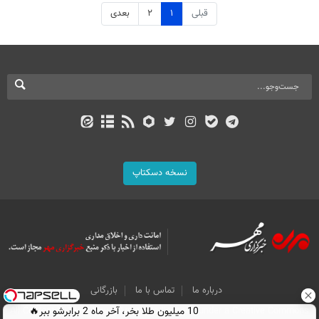
قبلی
۱
۲
بعدی
نسخه دسکتاپ
درباره ما
تماس با ما
بازرگانی
10 میلیون طلا بخر، آخر ماه 2 برابرشو ببر🔥
All Content by Mehr News Agency is licensed under a Creative Commons