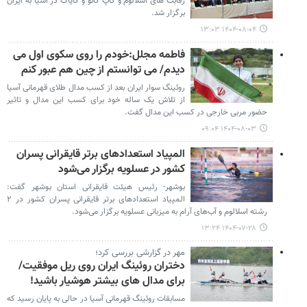
رقابت های اسلالوم و کاپ کانو و کایاک در آسیا به ایران
برگزار شد.
۱۴۰۴-۰۸-۰۴ ۱۳:۰۳
فاطمه مجلل:خودم را روی سکوی اول می
دیدم/ می توانستم از چین هم عبور کنم
روئینگ سوار ایران بعد از کسب مدال طلای قهرمانی آسیا
از تلاش یک ساله خود برای کسب این مدال و تاثیر
حضور مربی خارجی در کسب این مدال گفت.
۱۴۰۴-۰۸-۰۳ ۰۹:۰۴
المپیاد استعدادهای برتر قایقرانی پسران
کشور در عسلویه برگزار می‌شود
بوشهر- رئیس هیئت قایقرانی استان بوشهر گفت:
المپیاد استعدادهای برتر قایقرانی پسران کشور در ۲
رشته اسلالوم و آب‌های آرام به میزبانی عسلویه برگزار می‌شود.
۱۴۰۴-۰۷-۲۸ ۱۳:۲۴
مهر در گزارشی بررسی کرد؛
دختران روئینگ ایران روی ریل موفقیت/
برای مدال های بیشتر هوشیار باشید!
مسابقات روئینگ قهرمانی آسیا در حالی به پایان رسید که