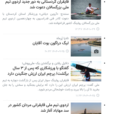
قایقران کردستانی به دور جدید اردوی تیم
ملی بزرگسالان دعوت شد
سنندج- «آروین دیانتی» ورزشکار استان کردستان با
دعوت کادر فنی فدراسیون به چهاردهمین اردوی تیم
ملی بزرگسالان روئینگ کشور فراخوانده شد.
۱۴۰۴-۱۰-۲۹ ۱۲:۳۷
نادیا پُرماه
لیگ دراگون بوت آقایان
۱۴۰۴-۰۹-۲۵ ۲۰:۴۲
دلایل رفتن و برگشتن یک ملی‌پوش؛
گفتگو با ورزشکاری که پس از ۳ سال
برگشت/ پرچم ایران ارزش جنگیدن دارد
قایقران روئینگ سوار ایران پس از بازگشت دوباره به تیم
ملی گفت: پرچم ایران ارزش این را دارد که برایش بجنگید و سختی را به جان
بخرید تا آن را بالا ببرید و باعث خوشحالی مردم شوید.
۱۴۰۴-۰۹-۲۵ ۱۱:۲۴
اردوی تیم ملی قایقرانی مردان کشور در
سد مهاباد آغاز شد