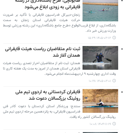
صابونچی: طرح باشگاه‌داری در رشته
قایقرانی به زودی ابلاغ می‌شود
زنجان-دبیرکل فدراسیون قایقرانی با تأکید بر ضرورت
حرکت هیئت قایقرانی استان زنجان به سمت
باشگاه‌داری، از ابلاغ قریب‌الوقوع «طرح جامع باشگاه‌داری» این رشته ورزشی توسط
وزارت ورزش خبر داد.
۱۴۰۵-۰۲-۱۲ ۱۵:۲۹
ثبت نام متقاضیان ریاست هیئت قایقرانی
همدان آغاز شد
همدان- ثبت نام از متقاضیان احراز تصدی ریاست هیئت
قایقرانی استان همدان از امروز به مدت یک هفته کاری تا
وقت اداری چهارشنبه ۹ اردیبهشت‌ماه انجام می‌شود.
۱۴۰۵-۰۲-۰۱ ۱۰:۲۸
قایقران کردستانی به اردوی تیم ملی
روئینگ بزرگسالان دعوت شد
سنندج- ورزشکار استان کردستان با دعوت کادر فنی
فدراسیون قایقرانی، به پانزدهمین مرحله اردوی تیم ملی
روئینگ بزرگسالان کشور راه یافت.
۱۴۰۴-۱۱-۱۹ ۱۰:۰۸