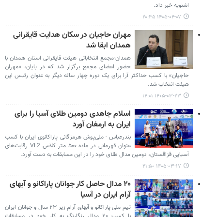
اشنویه خبر داد.
۱۴۰۵-۰۴-۰۷ ۲۰:۳۵
مهران حاجیان در سکان هدایت قایقرانی
همدان ابقا شد
همدان-مجمع انتخاباتی هیئت قایقرانی استان همدان با
حضور اعضای مجمع برگزار شد که در پایان، «مهران
حاجیان» با کسب حداکثر آرا برای یک دوره چهار ساله دیگر به عنوان رئیس این
هیئت انتخاب شد.
۱۴۰۵-۰۳-۲۳ ۱۴:۰۱
اسلام جاهدی دومین طلای آسیا را برای
ایران به ارمغان آورد
بندرعباس - ملی‌پوش هرمزگانی پاراکانوی ایران با کسب
عنوان قهرمانی در ماده ۵۰۰ متر کلاس VL2 رقابت‌های
آسیایی قزاقستان، دومین مدال طلای خود را در این مسابقات به دست آورد.
۱۴۰۵-۰۳-۱۷ ۲۱:۵۰
۲۰ مدال حاصل کار جوانان پاراکانو و آبهای
آرام ایران در آسیا
تیم ملی پاراکانو و آبهای آرام زیر ۲۳ سال و جوانان ایران
با کسب ۲۰ مدال رنگارنگ به کار خود در مسابقات