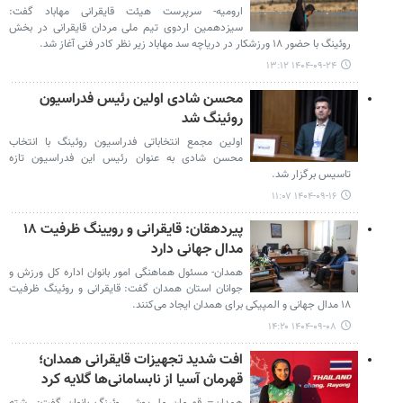
ارومیه- سرپرست هیئت قایقرانی مهاباد گفت:
سیزدهمین اردوی تیم ملی مردان قایقرانی در بخش
روئینگ با حضور ۱۸ ورزشکار در دریاچه سد مهاباد زیر نظر کادر فنی آغاز شد.
۱۴۰۴-۰۹-۲۴ ۱۳:۱۲
محسن شادی اولین رئیس فدراسیون
روئینگ شد
اولین مجمع انتخاباتی فدراسیون روئینگ با انتخاب
محسن شادی به عنوان رئیس این فدراسیون تازه
تاسیس برگزار شد.
۱۴۰۴-۰۹-۱۶ ۱۱:۰۷
پیردهقان: قایقرانی و رویینگ ظرفیت ۱۸
مدال جهانی دارد
همدان- مسئول هماهنگی امور بانوان اداره کل ورزش و
جوانان استان همدان گفت: قایقرانی و روئینگ ظرفیت
۱۸ مدال جهانی و المپیکی برای همدان ایجاد می‌کنند.
۱۴۰۴-۰۹-۰۸ ۱۴:۲۰
افت شدید تجهیزات قایقرانی همدان؛
قهرمان آسیا از نابسامانی‌ها گلایه کرد
همدان– قهرمان ملی‌پوش روئینگ بانوان گفت: رشته