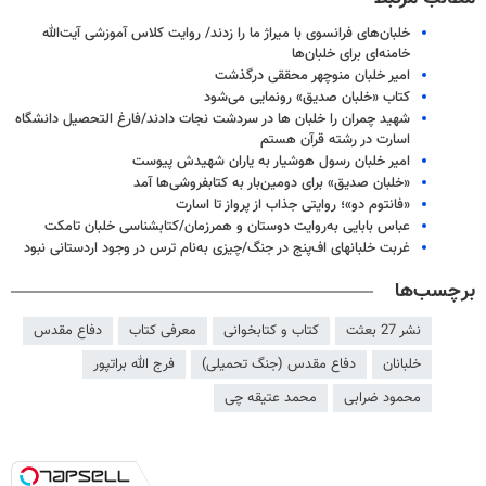
خلبان‌های فرانسوی با میراژ ما را زدند/ روایت کلاس آموزشی آیت‌الله
خامنه‌ای برای خلبان‌ها
امیر خلبان منوچهر محققی درگذشت
کتاب «خلبان صدیق» رونمایی می‌شود
شهید چمران را خلبان ها در سردشت نجات دادند/فارغ التحصیل دانشگاه
اسارت در رشته قرآن هستم
امیر خلبان رسول هوشیار به یاران شهیدش پیوست
«خلبان صدیق» برای دومین‌بار به کتابفروشی‌ها آمد
«فانتوم دو»؛ روایتی جذاب از پرواز تا اسارت
عباس بابایی به‌روایت دوستان و همرزمان/کتابشناسی خلبان تامکت
غربت خلبانهای اف‌پنج در جنگ/چیزی به‌نام ترس در وجود اردستانی نبود
برچسب‌ها
نشر 27 بعثت
کتاب و کتابخوانی
معرفی کتاب
دفاع مقدس
خلبانان
دفاع مقدس (جنگ تحمیلی)
فرج الله براتپور
محمود ضرابی
محمد عتیقه چی