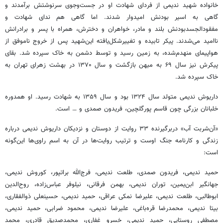
خانواده شهید ندیمی از فردای شهادت او در جست‌وجوی سرنوشتش برآمدند و
گاهی به اسیر بودنش امیدوار شدند. اما گاهی هم ندای شهادت و
مفقودالجسدبودنش بلند و مادر، خواهران و دخترش، همراه با پسر و برادرانش
ناامید می‌شدند. پیکر تابیده و تغییرشکل‌یافته این‌شهید پس از خروج ناموفق از
هواپیمای منهدم‌شده، به زمین رسید و توسط دشمن به خاک سپرده شد. بقای
پیکرش نیز سال ۶۹ به میهن بازگشت و سال ۱۳۷۰ در بهشت زهرای تهران به
خاک سپرده شد.
داریوش ندیمی متولد سال ۱۳۲۴ بود و سال ۱۳۵۹ به شهادت رسید. او همدوره
خلبانان بزرگی چون قاسم پورگلچین، فریدون صمدی و … است.
«آن‌شربت آب» دربرگیرنده ۳۳ روایت از دوستان و نزدیکان داریوش ندیمی درباره
زندگی و کارنامه جنگ اوست و ترتیب روایت‌ها در آن به اسم راوی‌ها این‌گونه
است:
حمید ندیمی، فریدون صمدی، طلعت ندیمی، فرج‌الله براتپور، کوروش ندیمی،
جهانگیر ابن‌یمین، توران ندیمی، بهمن فرقانی، نیلوفر عباس‌زاده، روح‌الدین
ابوطالبی، طلعت ندیمی، علیرضا نمکی عراقی، حمید ندیمی، حسینعلی ذوالفقاری،
بیتا ندیمی، محمدرضا قره‌باغی، علیرضا ندیمی، محمود ضرابی، حمید ندیمی،
مصطفی روستایی، حمید ندیمی، خسرو غفاری، محمدصدیق قادری، محمد