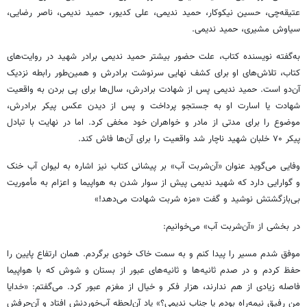
عتیقه‌چی، حسین نیکوکار، حمید ندیمی، علی کدیور، حمید ندیمی، ناصر رضایی،
سیاوش مشیری، حمید ندیمی.
به‌گفته نویسنده کتاب، علت حضور بیشتر حمید ندیمی برادر شهید در روایت‌های
کتاب، تلاش‌های او برای کشف نهایی سرنوشت برادرش و همین‌طور رابطه نزدیک
آن‌دو است. حمید ندیمی پس از شهادت برادرش، سال‌ها برای پی بردن به واقعیت
شهادت یا اسارت او به جستجو پرداخت و پس از دیدن عکس پیکر برادرش،
موضوع را برای مدتی از مادر و خواهران خود مخفی کرد. اما در نهایت با تبادل
پیکر ۷۰ خلبان شهید ناچار شد واقعیت را برای آن‌ها فاش کند.
وفایی می‌گوید عنوان «آن‌شربت آب» بر پیشانی کتاب نیز اشاره به لیوان آب خنک
و گوارایی دارد که شهید ندیمی پیش از سوار شدن به هواپیما و اعزام به مأموریت
بی‌بازگشتش نوشید و گفت «مزه شربت شهادت می‌دهد!»
در بخشی از «آن‌شربت آب» می‌خوانیم:
موفق شدم مسیر را پیدا کنم و به سمت خاک خودی برگردم. همان ارتفاع پایین را
حفظ کردم و در صدم ثانیه‌ها و ثانیه‌های عبور از بستان و شوش که با هواپیما
فاصله زیادی از هم ندارند، هزار فکر و خیال از مغزم عبور کرد. می‌گفتم: «خدایا
من رفیق نیمه‌راه بودم یا جناب ندیمی؟» یاد آن‌لحظه آب‌خوردنش افتاد و آن‌حرفش