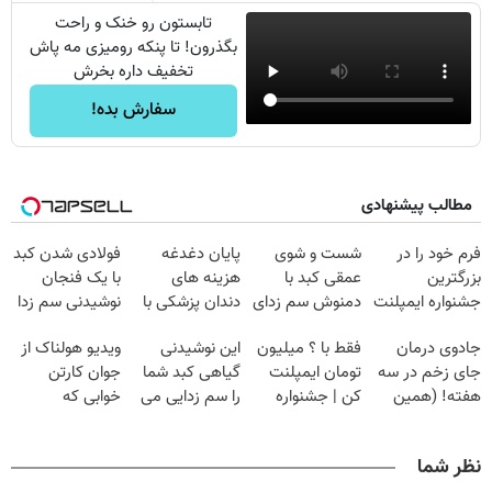
تابستون رو خنک و راحت
بگذرون! تا پنکه رومیزی مه پاش
تخفیف داره بخرش
سفارش بده!
مطالب پیشنهادی
فرم خود را در
شست و شوی
پایان دغدغه
فولادی شدن کبد
بزرگترین
عمقی کبد با
هزینه های
با یک فنجان
جشنواره ایمپلنت
دمنوش سم زدای
دندان پزشکی با
نوشیدنی سم زدا
تهران پر کنید ! |
گیاهی
پک سفید کننده
جادوی درمان
فقط با ؟ میلیون
این نوشیدنی
ویدیو هولناک از
فقط ۲۵ میلیون
خانگی
جای زخم در سه
تومان ایمپلنت
گیاهی کبد شما
جوان کارتن
هفته! (همین
کن | جشنواره
را سم زدایی می
خوابی که
حالا رایگان
تموم نشه !!!
کند (با ضمانت
میلیاردر شد.
صحبت کنید)
مرجوعی)
آموزش رایگان
نظر شما