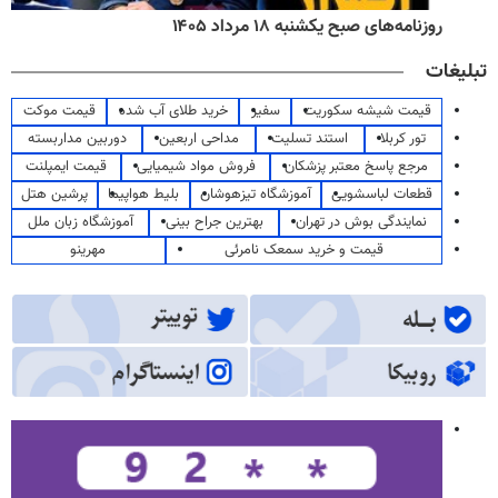
روزنامه‌های صبح یکشنبه ۱۸ مرداد ۱۴۰۵
تبلیغات
قیمت شیشه سکوریت
سفیر
خرید طلای آب شده
قیمت موکت
تور کربلا
استند تسلیت
مداحی اربعین
دوربین مداربسته
مرجع پاسخ معتبر پزشکان
فروش مواد شیمیایی
قیمت ایمپلنت
قطعات لباسشویی
آموزشگاه تیزهوشان
بلیط هواپیما
پرشین هتل
نمایندگی بوش در تهران
بهترین جراح بینی
آموزشگاه زبان ملل
قیمت و خرید سمعک نامرئی
مهرینو