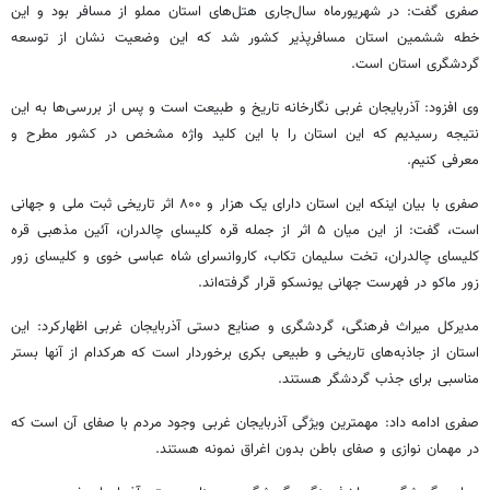
صفری
گفت: در شهریورماه سال‌جاری هتل‌های استان مملو از مسافر بود و این
خطه
ششمین استان
مسافرپذیر
کشور شد که این وضعیت نشان از توسعه
گردشگری استان است.
وی افزود: آذربایجان غربی نگارخانه تاریخ و طبیعت است و پس از بررسی‌ها به این
نتیجه رسیدیم که این استان را با این کلید واژه مشخص در کشور مطرح و
معرفی کنیم.
صفری
با بیان اینکه این استان دارای یک هزار و ۸۰۰ اثر تاریخی ثبت ملی و جهانی
است، گفت: از این میان ۵ اثر از جمله قره کلیسای چالدران، آئین مذهبی قره
کلیسای چالدران، تخت سلیمان تکاب، کاروانسرای شاه عباسی خوی و کلیسای زور
زور ماکو در فهرست جهانی یونسکو قرار گرفته‌اند.
مدیرکل میراث فرهنگی، گردشگری و صنایع دستی آذربایجان غربی
اظهارکرد
: این
استان از جاذبه‌های تاریخی و طبیعی
بکری
برخوردار است که هرکدام از آنها بستر
مناسبی برای جذب گردشگر هستند.
صفری
ادامه داد: مهمترین ویژگی آذربایجان غربی وجود مردم با صفای آن است که
در مهمان نوازی و صفای باطن بدون اغراق نمونه هستند.