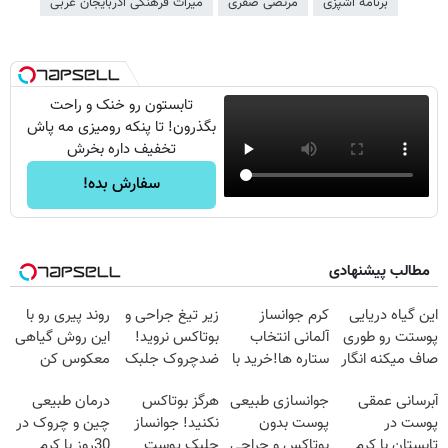
برنامه آشپزی
مرتضی صفری
میراث فرهنگی آذربایجان غربی
تابستون رو خنک و راحت
بگذرون! تا پنکه رومیزی مه پاش
تخفیف داره بخرش
سفارش بده!
مطالب پیشنهادی
این گیاه دریایی
کرم جوانساز
زیر تیغ جراحی و
روند پیری رو با
پوستت رو طوری
آلمانی انتخاب
بوتاکس نروید!
این روش گیاهی
صاف میکنه انگار
ستاره ها!خرید با
ضدچروک جلبک
معکوس کن
20سال جوون
تخفیف
با40%تخفیف
آبرسانی عمقی
جوانسازی طبیعی
هرگز بوتاکس
درمان طبیعی
شدی🔥
پوست در
پوست بدون
نکنید! جوانساز
چین و چروک در
تابستان با کرم
بوتاکس و جراحی
جلبک پوست
30روز با کرم