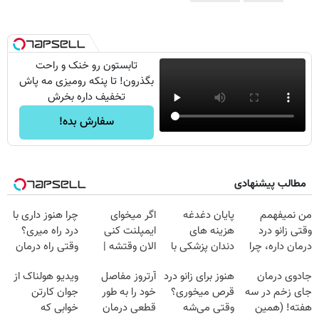
تابستون رو خنک و راحت
بگذرون! تا پنکه رومیزی مه پاش
تخفیف داره بخرش
سفارش بده!
مطالب پیشنهادی
من نمیفهمم
پایان دغدغه
اگر میخوای
چرا هنوز داری با
وقتی زانو درد
هزینه های
ایمپلنت کنی
درد راه میری؟
درمان داره، چرا
دندان پزشکی با
الان وقتشه |
وقتی راه درمان
دردش رو داری
پک سفید کننده
فقط با ۲۵
جلو پاته!
جادوی درمان
هنوز برای زانو درد
آرتروز مفاصل
ویدیو هولناک از
تحمل میکنی؟❗
خانگی
میلیون تومان!!!
جای زخم در سه
قرص میخوری؟
خود را به طور
جوان کارتن
هفته! (همین
وقتی می‌شه
قطعی درمان
خوابی که