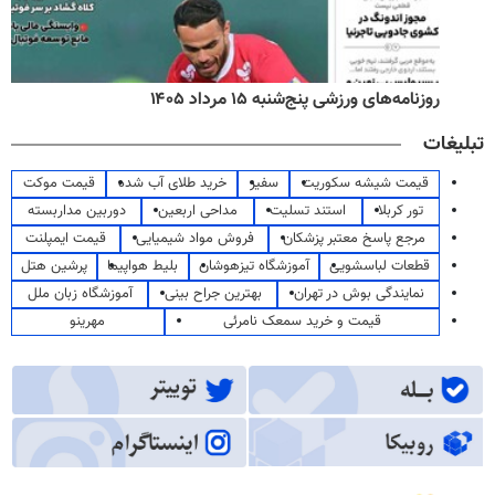
روزنامه‌های ورزشی پنج‌شنبه ۱۵ مرداد ۱۴۰۵
تبلیغات
قیمت شیشه سکوریت
سفیر
خرید طلای آب شده
قیمت موکت
تور کربلا
استند تسلیت
مداحی اربعین
دوربین مداربسته
مرجع پاسخ معتبر پزشکان
فروش مواد شیمیایی
قیمت ایمپلنت
قطعات لباسشویی
آموزشگاه تیزهوشان
بلیط هواپیما
پرشین هتل
نمایندگی بوش در تهران
بهترین جراح بینی
آموزشگاه زبان ملل
قیمت و خرید سمعک نامرئی
مهرینو