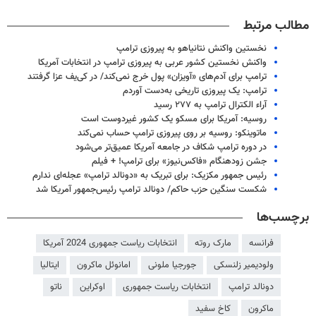
مطالب مرتبط
نخستین واکنش نتانیاهو به پیروزی ترامپ
واکنش نخستین کشور عربی به پیروزی ترامپ در انتخابات آمریکا
ترامپ برای آدم‌های «آویزان» پول خرج نمی‌کند/ در کی‌یف عزا گرفتند
ترامپ: یک پیروزی تاریخی به‌دست آوردم
آراء الکترال ترامپ به ۲۷۷ رسید
روسیه: آمریکا برای مسکو یک کشور غیردوست است
ماتوینکو: روسیه بر روی پیروزی ترامپ حساب نمی‌کند
در دوره ترامپ شکاف در جامعه آمریکا عمیق‌تر می‌شود
جشن زودهنگام «فاکس‌نیوز» برای ترامپ! + فیلم
رئیس جمهور مکزیک: برای تبریک به «دونالد ترامپ» عجله‌ای ندارم
شکست سنگین حزب حاکم/ دونالد ترامپ رئیس‌جمهور آمریکا شد
برچسب‌ها
فرانسه
مارک روته
انتخابات ریاست جمهوری 2024 آمریکا
ولودیمیر زلنسکی
جورجیا ملونی
امانوئل ماکرون
ایتالیا
دونالد ترامپ
انتخابات ریاست جمهوری
اوکراین
ناتو
ماکرون
کاخ سفید