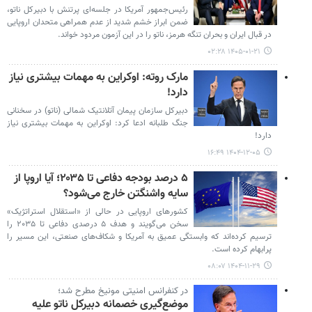
رئیس‌جمهور آمریکا در جلسه‌ای پرتنش با دبیرکل ناتو،
ضمن ابراز خشم شدید از عدم همراهی متحدان اروپایی
در قبال ایران و بحران تنگه هرمز، ناتو را در این آزمون مردود خواند.
۱۴۰۵-۰۱-۲۱ ۰۲:۲۸
مارک روته: اوکراین به مهمات بیشتری نیاز
دارد!
دبیرکل سازمان پیمان آتلانتیک شمالی (ناتو) در سخنانی
جنگ طلبانه ادعا کرد: اوکراین به مهمات بیشتری نیاز
دارد!
۱۴۰۴-۱۲-۰۵ ۱۶:۴۹
۵ درصد بودجه دفاعی تا ۲۰۳۵؛ آیا اروپا از
سایه واشنگتن خارج می‌شود؟
کشورهای اروپایی در حالی از «استقلال استراتژیک»
سخن می‌گویند و هدف ۵ درصدی دفاعی تا ۲۰۳۵ را
ترسیم کرده‌اند که وابستگی عمیق به آمریکا و شکاف‌های صنعتی، این مسیر را
پرابهام کرده است.
۱۴۰۴-۱۱-۲۹ ۰۸:۰۷
در کنفرانس امنیتی مونیخ مطرح شد؛
موضع‌گیری خصمانه دبیرکل ناتو علیه