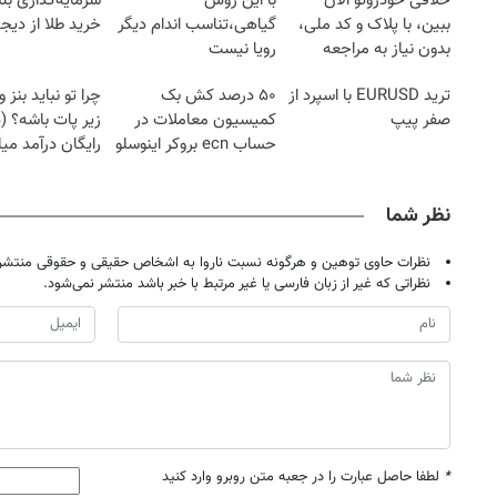
خلافی خودروتو الان
با این روش
سرمایه‌گذاری بل
ببین، با پلاک و کد ملی،
گیاهی،تناسب اندام دیگر
خرید طلا از دیجی
بدون نیاز به مراجعه
رویا نیست
حضوری
ترید EURUSD با اسپرد از
۵۰ درصد کش بک
چرا تو نباید بنز و 
صفر پیپ
کمیسیون معاملات در
زیر پات باشه؟ (د
حساب ecn بروکر اینوسلو
رایگان درآمد میل
نظر شما
نظرات حاوی توهین و هرگونه نسبت ناروا به اشخاص حقیقی و حقوقی منتشر 
نظراتی که غیر از زبان فارسی یا غیر مرتبط با خبر باشد منتشر نمی‌شود.
*
لطفا حاصل عبارت را در جعبه متن روبرو وارد کنید