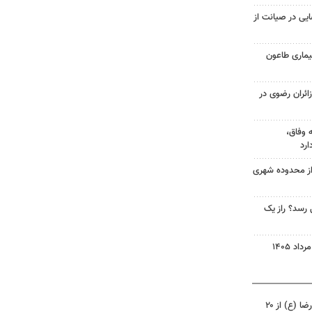
یی در صیانت از
بیماری طاعون
ائران رضوی در
 وفاق،
رد
از محدوده شهری
رسد؟ راز یک
زائربرهای برقی حرم مطهر امام رضا (ع) از ۲۰