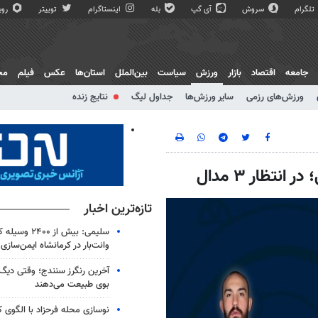
تلگرام
سروش
آی گپ
بله
اینستاگرام
توییتر
روبی
جامعه
اقتصاد
بازار
ورزش
سیاست
بین‌الملل
استان‌ها
عکس
فیلم
مج
ورزش‌های رزمی
سایر ورزش‌ها
جداول لیگ
نتایج زنده
تازه‌ترین اخبار
سلیمی: بیش از ۰۰
وانت‌بار در کرمانشاه ایمن‌سازی
آخرین رنگرز سنندج؛ وقتی دیگ
بوی طبیعت می‌دهند
نوسازی محله فرحزاد با الگوی کل