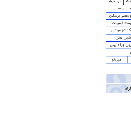
کت
تور کربلا
حی اربعین
معتبر پزشکان
مت ایمپلنت
اه تیزهوشان
شین هتل
رین جراح بینی
مهرینو