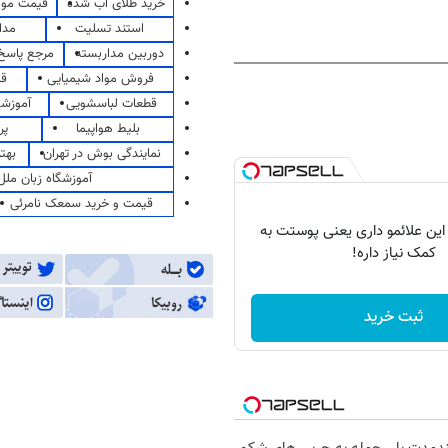
خرید طلای آب شده
قیمت مو
استند تسلیت
مدا
دوربین مداربسته
مرجع پاسخ 
فروش مواد شیمیایی
قی
قطعات لباسشویی
آموزشگ
بلیط هواپیما
پر
نمایندگی بوش در تهران
بهت
آموزشگاه زبان ملل
قیمت و خرید سمعک نامرئی
 این علائمو داری یعنی پوستت به
کمک نیاز داره!
ثبت خرید