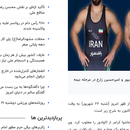
تأکید اژه‌ای بر نقش محسن رضا
منافع ملی
۹۷۰ رأس دام در روانسر علیه 
واکسینه شدند
محلات مشهدالرضا(ع) پای کار ز
دهه پایانی صفر
عارف: کشور بیش از هر زمان به
همبستگی و انسجام ملی نیاز دا
انفجارهای کنترل‌شده در خارج 
دزفول انجام می‌شود
پور و امیرحسین زارع در مرحله نیمه
چرا «گفتگو»ها به بن بست می 
گفتگو سالم در دنیای امروز
روزنامه‌های ورزشی دوشنبه ۱۹ مرداد ۱۴۰۵
، مسابقات ۴ وزن نخست کشتی آزاد قهرمانی جهان از ظهر امروز (َشنبه ۲۲ شهریور) به وقت
اکنون به شرح زیر است:
پربازدیدترین ها
شوا
کرامر از اکوادور را مغلوب کرد. وی
مرحله یک چهارم نهایی راه یافت. وی در