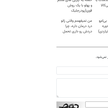
ندمدت با
حمله به چربی های شکم
‌کالا
و پهلو با یک روش
قوی(پودرجلبک
سبز45%تخفیف)
بی‌ام‌و
من نمیفهمم وقتی زانو
وره
درد درمان داره، چرا
یاردی)
دردش رو داری تحمل
میکنی؟❗
نمی‌شود.