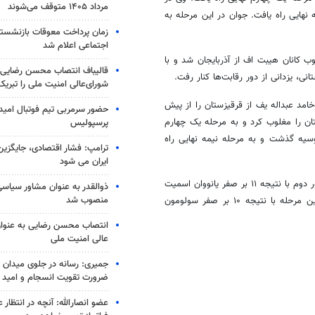
مرداد ۱۴۰۵ متوقف می‌شوند
نهایی راه یافت. جوان در این مرحله به
زمان پرداخت معوقات بازنشستگ
اجتماعی اعلام شد
 کیلوگرم امیرمحمد یزدانی در دور نخست با نتیجه ۱۵ بر ۴ مغلوب کانان هیبت اف از آذربایجان شد و با
قالیباف انتصاب محسن رضایی 
، یزدانی از دور رقابت‌ها کنار رفت.
شورای‌عالی امنیت ملی را تبری
ان قاسم پور در دور نخست با نتیجه ۱۰ بر صفر موخامد عبداله یف از قرقیزستان را از پیش
حضور سرمربی تیم فوتبال امید 
ن نادامبات از مغولستان را مغلوب کرد و به مرحله یک چهارم
پرسپولیس
 ۴ از سد ابراهیم کادیف از روسیه گذشت و به مرحله نیمه نهایی راه
ترامپ: فشار اقتصادی، جایگزین
ایران می شود
* در وزن ۱۲۵ کیلوگرم امیرحسین زارع پس از استراحت در دور نخست، در دور دوم با نتیجه ۱۱ بر صفر یانووان اسمیت
ذوالقدر به عنوان مشاور سیاسی
منصوب شد
از پورتوریکو را مغلوب کرد و به مرحله یک چهارم نهایی راه یافت. وی در این مرحله با نتیجه ۱۰ بر صفر سولومون
انتصاب محسن رضایی به عنوان
عالی امنیت ملی
جمیری: رسانه‌ در جلوی میدان نبر
ضرورت تقویت انسجام و امید
عضو انصارالله: آنچه در انتظار