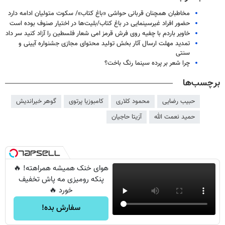
مخاطبان همچنان قربانی حواشی «باغ کتاب»/ سکوت متولیان ادامه دارد
حضور افراد غیرسینمایی در باغ کتاب/بلیت‌ها در اختیار صنوف بوده است
خاویر باردم با چفیه روی فرش قرمز امی شعار فلسطین را آزاد کنید سر داد
تمدید مهلت ارسال آثار بخش تولید محتوای مجازی جشنواره آیینی و
سنتی
چرا شعر بر پرده سینما رنگ باخت؟
برچسب‌ها
حبیب رضایی
محمود کلاری
کامبوزیا پرتوی
گوهر خیراندیش
حمید نعمت الله
آزیتا حاجیان
هوای خنک همیشه همراهته! 🔥
پنکه رومیزی مه پاش تخفیف
خورد 🔥
سفارش بده!