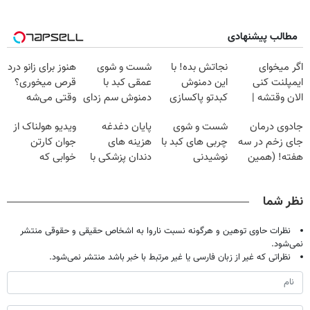
مطالب پیشنهادی
اگر میخوای
نجاتش بده! با
شست و شوی
هنوز برای زانو درد
ایمپلنت کنی
این دمنوش
عمقی کبد با
قرص میخوری؟
الان وقتشه |
کبدتو پاکسازی
دمنوش سم زدای
وقتی می‌شه
فقط با ۲۵
کن+ضمانت
گیاهی
بدون عمل
جادوی درمان
شست و شوی
پایان دغدغه
ویدیو هولناک از
میلیون تومان!!!
مرجوعی
درمانش کرد؟؟؟؟
جای زخم در سه
چربی های کبد با
هزینه های
جوان کارتن
هفته! (همین
نوشیدنی
دندان پزشکی با
خوابی که
حالا رایگان
گیاهی(55%تخفیف)
پک سفید کننده
میلیاردر شد.
صحبت کنید)
خانگی
آموزش رایگان
نظر شما
نظرات حاوی توهین و هرگونه نسبت ناروا به اشخاص حقیقی و حقوقی منتشر
نمی‌شود.
نظراتی که غیر از زبان فارسی یا غیر مرتبط با خبر باشد منتشر نمی‌شود.