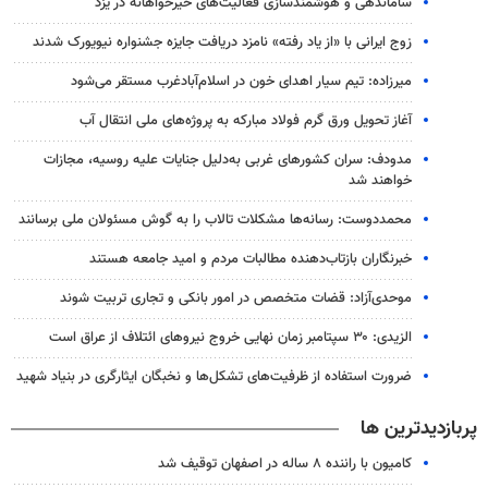
ساماندهی و هوشمندسازی فعالیت‌های خیرخواهانه در یزد
زوج ایرانی با «از یاد رفته» نامزد دریافت جایزه جشنواره نیویورک شدند
میرزاده: تیم سیار اهدای خون در اسلام‌آبادغرب مستقر می‌شود
آغاز تحویل ورق گرم فولاد مبارکه به پروژه‌های ملی انتقال آب
مدودف: سران کشورهای غربی به‌دلیل جنایات علیه روسیه، مجازات
خواهند شد
محمددوست: رسانه‌ها مشکلات تالاب را به گوش مسئولان ملی برسانند
خبرنگاران بازتاب‌دهنده مطالبات مردم و امید جامعه هستند
موحدی‌آزاد: قضات متخصص در امور بانکی و تجاری تربیت شوند
الزیدی: ۳۰ سپتامبر زمان نهایی خروج نیروهای ائتلاف از عراق است
ضرورت استفاده از ظرفیت‌های تشکل‌ها و نخبگان ایثارگری در بنیاد شهید
پربازدیدترین ها
کامیون با راننده ۸ ساله در اصفهان توقیف شد