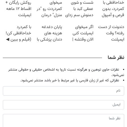
خداحافظی با
شست و شوی
میخوای
روکش رایگان +
کمردرد، بدون
عمقی کبد با
کمردردت رو "در
اقساط ۱۲ ماهه
قرص و آمپول
دمنوش سم زدای
منزل" درمان
ایمپلنت
گیاهی
کنی؟ (◂فیلم +
دندونت از دست
اگر میخوای
پایان دغدغه
با کمردرد
◂پرسش‌نامه)
رفته؟ وقت
ایمپلنت کنی
هزینه های
خداحافظی کن!
ایمپلنت
الان وقتشه |
دندان پزشکی با
(فیلم و ببین ◀
دیجیتاله
فقط با ۲۵
پک سفید کننده
پرسش‌نامه رو
میلیون تومان!!!
خانگی
پرکن)
نظر شما
نظرات حاوی توهین و هرگونه نسبت ناروا به اشخاص حقیقی و حقوقی منتشر
نمی‌شود.
نظراتی که غیر از زبان فارسی یا غیر مرتبط با خبر باشد منتشر نمی‌شود.