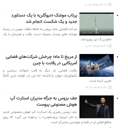
۱۴۰۵-۰۳-۰۹ ۱۰:۰۸
پرتاب موشک «نیوگلن» با یک دستاورد
جدید و یک شکست انجام شد
شرکت فضایی جف بزوس به نقطه عطف مهمی در زمینه
موشک های چندبار مصرف دست یافت و همزمان با یک
مانع بزرگ نیز روبرو شد.
۱۴۰۵-۰۱-۳۱ ۱۰:۱۳
از مریخ تا ماه؛ چرخش شرکت‌های فضایی
آمریکایی در رقابت با چین
رقابت فضایی بار دیگر به قلب تحولات سیاسی و
تکنولوژیک جهان بازگشته؛ اما این بار، قواعد بازی کاملاً
تغییر کرده است.
۱۴۰۴-۱۱-۳۰ ۱۲:۱۳
جف بزوس به جرگه مدیران استارت آپ
هوش مصنوعی پیوست
جف بزوس رهبری یک استارت آپ هوش مصنوعی جدید
به نام «پروژه پرومتئوس» را برعهده می گیرد که روی
منافع فعلی او در فضا و مهندسی متمرکز است.