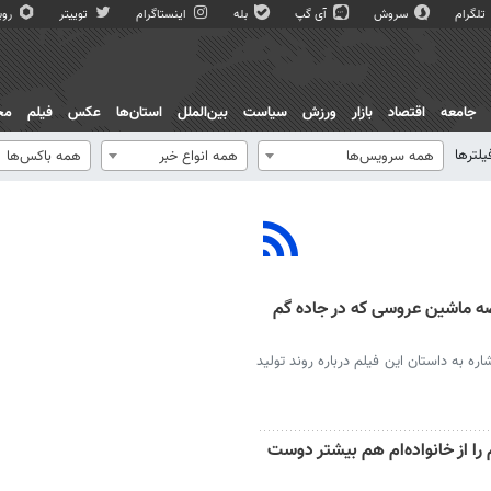
تلگرام
سروش
آی گپ
بله
اینستاگرام
توییتر
روبی
جامعه
اقتصاد
بازار
ورزش
سیاست
بین‌الملل
استان‌ها
عکس
فیلم
مج
یلترها
همه سرویس‌ها
همه انواع خبر
همه باکس‌ها
ر افتاد؛ قصه ماشین عروسی که در جاده گم
ره به داستان این فیلم درباره روند تولید
ا از خانواده‌ام هم بیشتر دوست