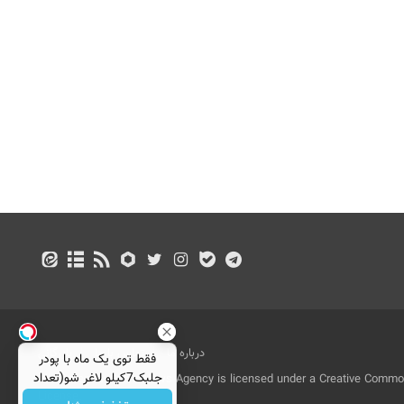
درباره ما
تماس با ما
بازرگانی
فقط توی یک ماه با پودر
جلبک7کیلو لاغر شو(تعداد
All Content by Mehr News Agency is licensed under a Creative Commons
محدود)
License.