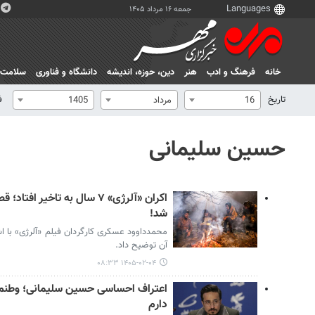
جمعه ۱۶ مرداد ۱۴۰۵
خانه
فرهنگ و ادب
هنر
دين، حوزه، انديشه
دانشگاه و فناوری
سلامت
تاریخ
ف
16
مرداد
1405
حسین سلیمانی
اکران «آلرژی» ۷ سال به تاخی
شد!
محمدداوود عسکری کارگردان فیلم «آلرژی» با اشا
آن توضیح داد.
۱۴۰۵-۰۲-۰۴ ۰۸:۳۳
اعتراف احساسی حسین سلیمانی؛ وطنم ر
دارم