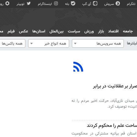
تلگرام
سروش
آی گپ
بله
اینستاگرام
توییتر
روبی
جامعه
اقتصاد
بازار
ورزش
سیاست
بین‌الملل
استان‌ها
عکس
فیلم
مج
یلترها
همه سرویس‌ها
همه انواع خبر
همه باکس‌ها
ر بر عقلانیت در برابر
یدان نازی‌آباد، حرکت اخیر مردم را نه
لانیت» توصیف کرد.
 ساحت علم را محکوم کردند
 استان قم بیانیه‌ مشترکی در محکومیت