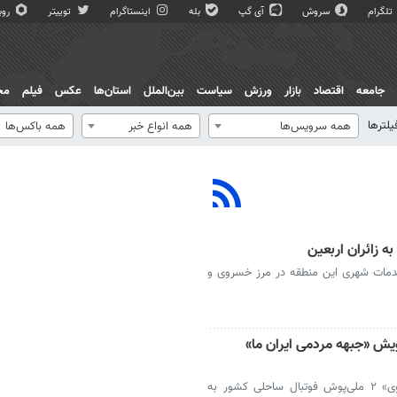
تلگرام
سروش
آی گپ
بله
اینستاگرام
توییتر
روبی
جامعه
اقتصاد
بازار
ورزش
سیاست
بین‌الملل
استان‌ها
عکس
فیلم
مج
یلترها
همه سرویس‌ها
همه انواع خبر
همه باکس‌ها
ه زائران اربعین
ر نیروهای خدمات شهری این منطقه در مرز خسروی و
یش «جبهه مردمی ایران ما»
بوشهر- «مسلم مسیگر» و «محمدجواد خسروی» ۲ ملی‌پوش فوتبال ساحلی کشور به