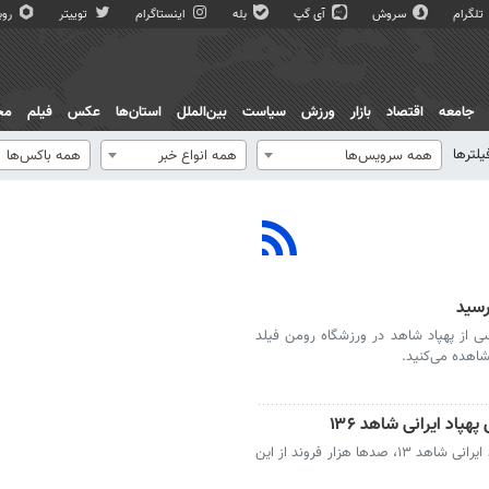
تلگرام
سروش
آی گپ
بله
اینستاگرام
توییتر
روبی
جامعه
اقتصاد
بازار
ورزش
سیاست
بین‌الملل
استان‌ها
عکس
فیلم
مج
یلترها
همه سرویس‌ها
همه انواع خبر
همه باکس‌ها
رسید
ی از پهپاد شاهد در ورزشگاه رومن فیلد
شاهده می‌کنید.
اد ایرانی شاهد ۱۳۶
کره جنوبی قصد دارد با مهندسی معکوس پهپاد ایرانی شاهد ۱۳، صدها هزار فروند از این