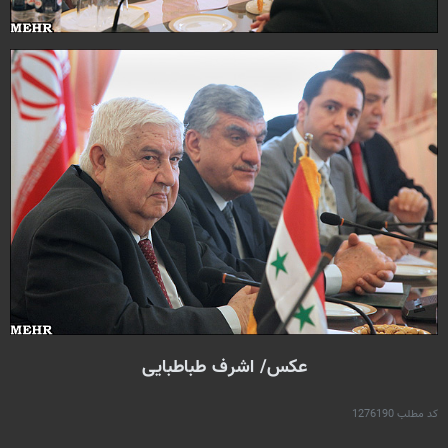
عکس/ اشرف طباطبایی
کد مطلب
1276190