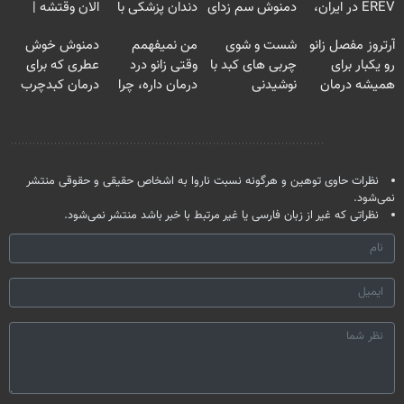
EREV در ایران،
دمنوش سم زدای
دندان پزشکی با
الان وقتشه |
توسط نیکا موتور
گیاهی
پک سفید کننده
فقط با ۲۵
آرتروز مفصل زانو
شست و شوی
من نمیفهمم
دمنوش خوش
رونمایی شد!
خانگی
میلیون تومان!!!
رو یکبار برای
چربی های کبد با
وقتی زانو درد
عطری که برای
همیشه درمان
نوشیدنی
درمان داره، چرا
درمان کبدچرب
کن!
گیاهی(55%تخفیف)
دردش رو داری
معجزه میکنه
◗پرسش‌نامه◖
تحمل میکنی؟❗
نظر شما
نظرات حاوی توهین و هرگونه نسبت ناروا به اشخاص حقیقی و حقوقی منتشر
نمی‌شود.
نظراتی که غیر از زبان فارسی یا غیر مرتبط با خبر باشد منتشر نمی‌شود.