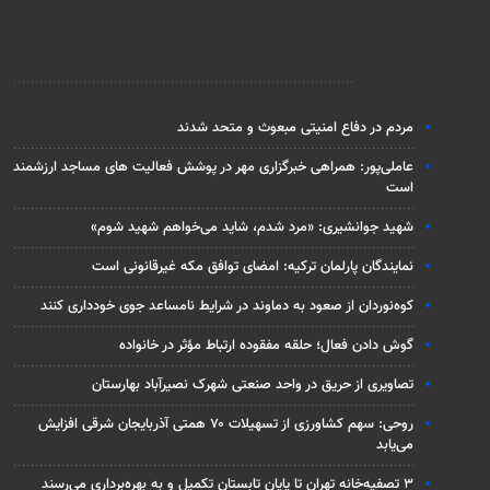
تازه‌ترین اخبار
مردم در دفاع امنیتی مبعوث و متحد شدند
عاملی‌پور: همراهی خبرگزاری مهر در پوشش فعالیت های مساجد ارزشمند
است
شهید جوانشیری: «مرد شدم، شاید می‌خواهم شهید شوم»
نمایندگان پارلمان ترکیه: امضای توافق مکه غیرقانونی است
کوه‌نوردان از صعود به دماوند در شرایط نامساعد جوی خودداری کنند
گوش دادن فعال؛ حلقه مفقوده ارتباط مؤثر در خانواده
تصاویری از حریق در واحد صنعتی شهرک نصیرآباد بهارستان
روحی: سهم کشاورزی از تسهیلات ۷۰ همتی آذربایجان شرقی افزایش
می‌یابد
۳ ﺗﺼﻔﻴﻪ‌ﺧﺎﻧﻪ‌ تهران تا پایان تابستان تکمیل و به بهره‌برداری می‌رسند