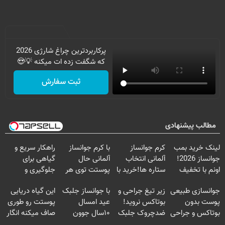
پرکاربردترین چراغ شارژی 2026
که شگفت زده ات میکنه 💡😍
ثبت سفارش
مطالب پیشنهادی
لینک خرید بمب
کرم جوانساز
با کرم جوانساز
راهکار سریع و
جوانساز 2026!
آلمانی انتخاب
آلمانی حال
گیاهی برای
اونم با تخفیف
ستاره ها!خرید با
پوستت توی هر
جلوگیری و
ویژه
تخفیف
فصلی
درمان پیری
جوانسازی طبیعی
زیر تیغ جراحی و
با جوانساز جلبک
این گیاه دریایی
خوبه۴۵٪تخفیف
پوست
پوست بدون
بوتاکس نروید!
عید امسال
پوستت رو طوری
بوتاکس و جراحی
ضدچروک جلبک
۱۰سال جوون
صاف میکنه انگار
😳! خرید با
با40%تخفیف
تری
20سال جوون