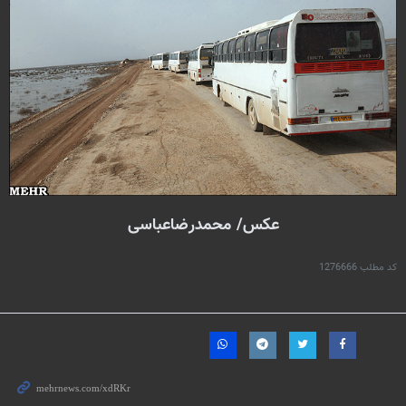
عکس/ محمدرضاعباسی
کد مطلب
1276666