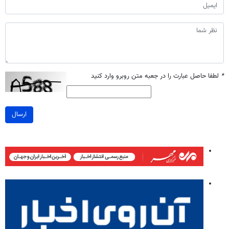
*
لطفا حاصل عبارت را در جعبه متن روبرو وارد کنید
ارسال