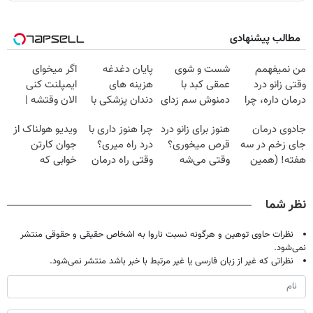
مطالب پیشنهادی
من نمیفهمم
شست و شوی
پایان دغدغه
اگر میخوای
وقتی زانو درد
عمقی کبد با
هزینه های
ایمپلنت کنی
درمان داره، چرا
دمنوش سم زدای
دندان پزشکی با
الان وقتشه |
دردش رو داری
گیاهی
پک سفید کننده
فقط با ۲۵
جادوی درمان
هنوز برای زانو درد
چرا هنوز داری با
ویدیو هولناک از
تحمل میکنی؟❗
خانگی
میلیون تومان!!!
جای زخم در سه
قرص میخوری؟
درد راه میری؟
جوان کارتن
هفته! (همین
وقتی می‌شه
وقتی راه درمان
خوابی که
حالا رایگان
بدون عمل
جلو پاته!
میلیاردر شد.
صحبت کنید)
درمانش کرد؟؟؟؟
آموزش رایگان
نظر شما
نظرات حاوی توهین و هرگونه نسبت ناروا به اشخاص حقیقی و حقوقی منتشر
نمی‌شود.
نظراتی که غیر از زبان فارسی یا غیر مرتبط با خبر باشد منتشر نمی‌شود.