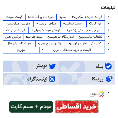
تبلیغات
قیمت شیشه سکوریت
سفیر
خرید طلای آب شده
قیمت موکت
تور کربلا
استند تسلیت
مداحی اربعین
دوربین مداربسته
مرجع پاسخ معتبر پزشکان
فروش مواد شیمیایی
قیمت ایمپلنت
قطعات لباسشویی
آموزشگاه تیزهوشان
بلیط هواپیما
پرشین هتل
نمایندگی بوش در تهران
بهترین جراح بینی
آموزشگاه زبان ملل
قیمت و خرید سمعک نامرئی
مهرینو