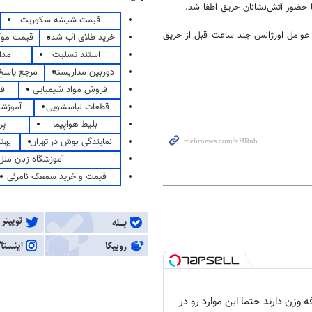
 حضور آتش‌نشانان حریق اطفا شد
.
قیمت شیشه سکوریت
ساله کشف شد که به اظهار عوامل اورژانس چند ساعت قبل از حریق
خرید طلای آب شده
قیمت مو
استند تسلیت
مدا
دوربین مداربسته
مرجع پاسخ 
فروش مواد شیمیایی
قی
قطعات لباسشویی
آموزشگ
بلیط هواپیما
پر
نمایندگی بوش در تهران
بهت
آموزشگاه زبان ملل
قیمت و خرید سمعک نامرئی
 وزن دارند حتما این موارد رو در