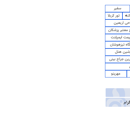
سفیر
کت
تور کربلا
حی اربعین
معتبر پزشکان
مت ایمپلنت
اه تیزهوشان
شین هتل
رین جراح بینی
مهرینو