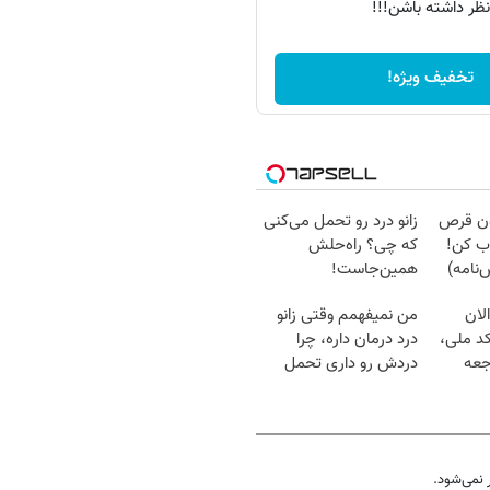
نظر داشته باشن!!!
تخفیف ویژه!
دون قرص
زانو درد رو تحمل می‌کنی
ب کن!
که چی؟ راه‌حلش
نامه)
همین‌جاست!
لان
من نمیفهمم وقتی زانو
کد ملی،
درد درمان داره، چرا
جعه
دردش رو داری تحمل
میکنی؟❗
نمی‌شود.