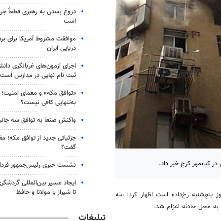
دروغ بستن به رهبری قطعاً جرم
است
موافقت مشروط آمریکا برای بر
دریایی ایران
اجرای آزمون‌های غربالگری دان
ثبت نام نهایی در مدارس است
«توافق مکه» و معمای امنیت؛ چ
به‌تنهایی کافی نیست؟
واکنش صنعا به توافق سه جانب
جزئیاتی جدید از توافق مکه؛ مق
گفت؟
ر کیانمهر کرج خبر داد.
نشست خبری رئیس‌جمهور فردا ب
ایجاد مسیر بین‌المللی گردشگری
تا شیراز با مولانا و حافظ
ز پنج‌شنبه رخ‌داده است اظهار کرد: سه
 به محل حادثه اعزام شد
.
تبلیغات