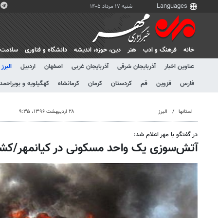
شنبه ۱۷ مرداد ۱۴۰۵
خانه
فرهنگ و ادب
هنر
دين، حوزه، انديشه
دانشگاه و فناوری
سلامت
عناوین اخبار
آذربایجان شرقی
آذربایجان غربی
اصفهان
اردبیل
البرز
فارس
قزوین
قم
کردستان
کرمان
کرمانشاه
کهگیلویه و بویراحمد
استانها
البرز
۲۸ اردیبهشت ۱۳۹۶، ۹:۳۵
در گفتگو با مهر اعلام شد:
آتش‌سوزی یک واحد مسکونی در کیانمهر/