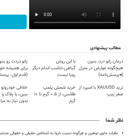
مطالب پیشنهادی
درمان زانو درد، بدون
با این روش
زانو دردت رو ب
هیچگونه عوارض در منزل
گیاهی،تناسب اندام دیگر
برای همیشه خو
(◂پرسش‌نامه)
رویا نیست
(قدم اول، پرسش‌
ترید XAUUSD با اسپرد از
خرید شمش پلمپ
خلافی خودروتو ا
صفر پیپ
طلاسی، از ۰.۵ گرم تا ۱۰
ببین، با پلاک و 
گرم
بدون نیاز به مرا
حضوری
نظر شما
نظرات حاوی توهین و هرگونه نسبت ناروا به اشخاص حقیقی و حقوقی منتشر 