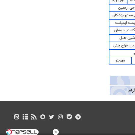
کت
تور کربلا
حی اربعین
معتبر پزشکان
مت ایمپلنت
اه تیزهوشان
شین هتل
رین جراح بینی
مهرینو