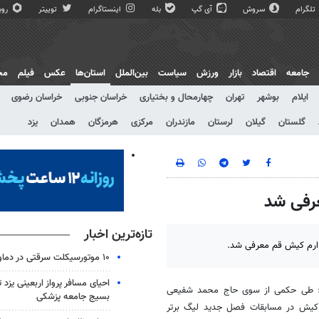
تلگرام
سروش
آی گپ
بله
اینستاگرام
توییتر
روبی
جامعه
اقتصاد
بازار
ورزش
سیاست
بین‌الملل
استان‌ها
عکس
فیلم
مج
ایلام
بوشهر
تهران
چهارمحال و بختیاری
خراسان جنوبی
خراسان رضوی
گلستان
گیلان
لرستان
مازندران
مرکزی
هرمزگان
همدان
یزد
رفی شد
تازه‌ترین اخبار
 ارم کیش قم معرفی شد.
۱۰ موتورسیکلت سرقتی در دماوند کشف شد
احیای مسافر پرواز اربعینی یزد
رد: طی حکمی از سوی حاج محمد شفیعی
بسیج جامعه پزشکی
 کیش در مسابقات فصل جدید لیگ برتر