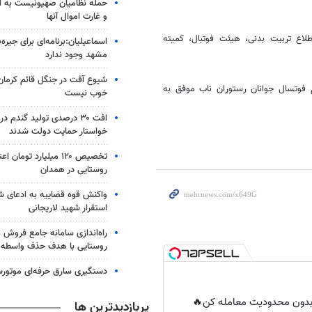
حمله نظامیان صهیونیست به ا
و غارت اموال آنها
اع تربیت بدنی، هیئت فوتبال، کمیته
اسماعیلیان:برنامه‌ای برای جیره‌
مشهد وجود ندارد
شیوع آفت در جنگل قائم کرمان؛
فوتسال جوانان رستوران ناب موفق به
خوب نیست
افت ۳۰ درصدی تولید گندم د
خواستار حمایت دولت شدند
تخصیص ۱۲۰ میلیارد تومان
روستایی در همدان
واکنش قوه قضاییه به ادعای 
استقرار شهید لاریجانی
راه‌اندازی سامانه جامع فروش
روستایی با هدف حذف واسطه‌ه
دستگیری سارق حرفه‌ای موتورس
ر بدون محدودیت معامله کن🔥
پربازدیدترین ها