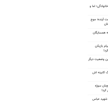
انوادگی؛ اما و
 کشور در ۷۲ ساعت آینده؛ موج
به همسایگان
ام بازیکن
رد!
ین وضعیت دیگر
گ کابینه اش
چنان سوژه
کرد!
 شهید عباس