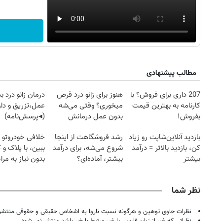
مطالب پیشنهادی
207 داری برای فروش؟ با
هنوز برای زانو درد قرص
درمان زانو درد ب
کارنامه به بهترین قیمت
میخوری؟ وقتی می‌شه
عمل،تزریق و دار
بفروش!
بدون عمل درمانش
(◂پرسش‌نامه)
کرد؟؟؟؟
بازدید آنلاین‌شاپت رو زیاد
رشد فروشگاهت از اینجا
خلافی خودروتو ا
کن، بازدید بالاتر = درآمد
شروع می‌شه، برای درآمد
ببین، با پلاک و 
بیشتر
بیشتر، آماده‌ای؟
بدون نیاز به مرا
حضوری
نظر شما
نظرات حاوی توهین و هرگونه نسبت ناروا به اشخاص حقیقی و حقوقی منتشر 