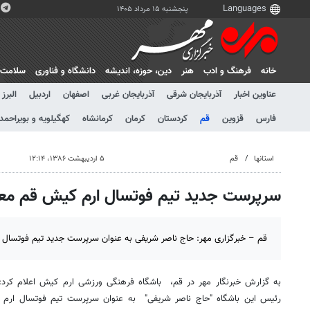
پنجشنبه ۱۵ مرداد ۱۴۰۵
خانه
فرهنگ و ادب
هنر
دين، حوزه، انديشه
دانشگاه و فناوری
سلامت
عناوین اخبار
آذربایجان شرقی
آذربایجان غربی
اصفهان
اردبیل
البرز
فارس
قزوین
قم
کردستان
کرمان
کرمانشاه
کهگیلویه و بویراحمد
استانها
قم
۵ اردیبهشت ۱۳۸۶، ۱۲:۱۴
سرپرست جدید تیم فوتسال ارم کیش قم مع
قم – خبرگزاری مهر: حاج ناصر شریفی به عنوان سرپرست جدید تیم فوتسال
به گزارش خبرنگار مهر در قم، باشگاه فرهنگی ورزشی ارم کیش اعلام ک
رئیس این باشگاه "حاج ناصر شریفی" به عنوان سرپرست تیم فوتسال ارم