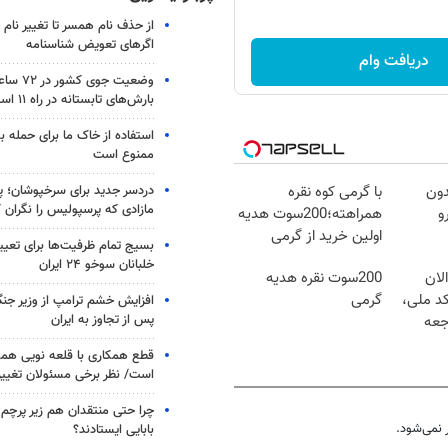
از حذف نام همسر تا تغییر نام خ
اگرهای تعویض شناسنامه
دریافت وام
وضعیت جوی
بارش‌های تابستانه در راه ۱۱ استان
استفاده از خاک ما برای حمله 
ممنوع است
دردسر جدید برای سرخپوشان؛ پی
دون
با گرمی کوه نقره
مازادی که پرسپولیس را نگران ک
و
همراهته؛200سوت هدیه
اولین خرید از گرمی
بسیج تمام ظرفیت‌ها برای تعی
خلبانان سوخو ۲۴ ایران
لان
200سوت نقره هدیه
کد ملی،
گرمی
افزایش خشم ترامپ از وزیر جن
پس از تجاوز به ایران
جعه
قطع همکاری با قلعه نویی هم
است/ نظر برخی مسئولان تغییر 
چرا حتی منتقدان هم زیر پرچم
نمی‌شود.
بابایی ایستادند؟