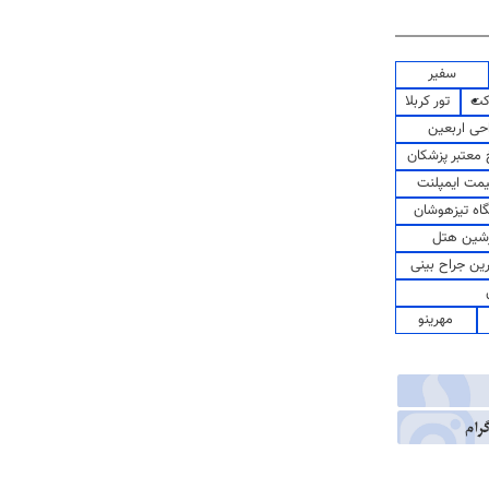
سفیر
کت
تور کربلا
حی اربعین
معتبر پزشکان
مت ایمپلنت
اه تیزهوشان
شین هتل
رین جراح بینی
مهرینو