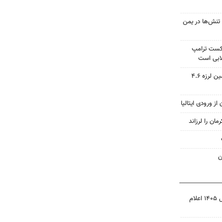
تنش‌ها در یمن
شکست ترامپ
ابی است
مدیرعامل هلال احمر کرمان: زمین لرزه ۴.۶
ز ورودی ایتالیا
ن
نتیجه آزمون ورودی سمپاد سال ۱۴۰۵ اعلام