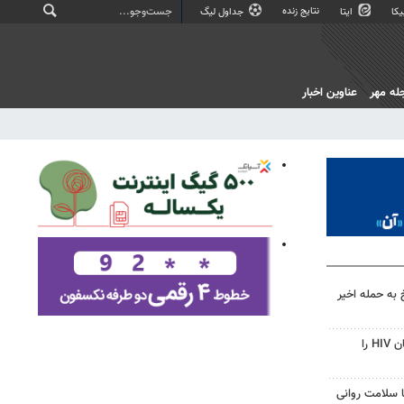
نتایج زنده
کا
ایتا
جداول لیگ
له مهر
عناوین اخبار
 به حمله اخیر
قرص آزمایشی که می‌تواند درمان HIV را
با سلامت روانی