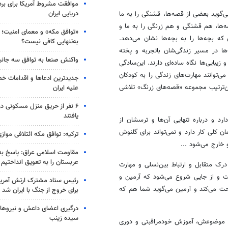
موافقت مشروط آمریکا برای بر
دریایی ایران
‌گوید بعضی از قصه‌ها، قشنگی را به ما
ه‌ها، هم قشنگی و هم زرنگی را به ما و
«توافق مکه» و معمای امنیت؛ چ
که بچه‌ها را به بچه‌ها نشان می‌دهد.
به‌تنهایی کافی نیست؟
گ‌ها در مسیر زندگی‌شان باتجربه و پخته
واکنش صنعا به توافق سه جانب
زیبایی‌ها نگاه ساده‌ای دارند. این‌سادگی
توانند مهارت‌های زندگی را به کودکان
جدیدترین ادعاها و اقدامات خ
ین‌ترتیب مجموعه‌ «قصه‌های زرنگ» تلاشی
علیه ایران
۶ نفر از حریق منزل مسکونی 
یافتند
 و درباره تنهایی آن‌ها و ترسشان از
 کلی کار دارد و نمی‌تواند برای گلنوش
ترکیه: توافق مکه ائتلافی موازی
 خارج می‌شود ...
مقاومت اسلامی عراق: پاسخ به 
عربستان را به تعویق انداختیم
رک متقابل و ارتباط بین‌نسلی و مهارت
ست و از جایی شروع می‌شود که آرمین و
رئیس ستاد مشترک ارتش آمریکا
حت می‌کند و آرمین می‌گوید شما هم که
برای خروج از جنگ با ایران شد
درگیری اعضای داعش و نیروهای
سیده زینب
موضوعش، آموزش خودمراقبتی و دوری