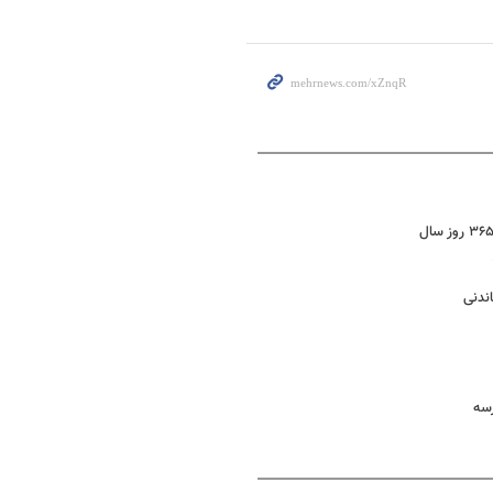
ندنی
رسه