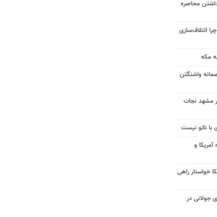
داشتن محاصره
را ائتلاف‌سازی
ه مکه
صمانه واشنگتن
در مشهد نجات
 با ناتو نیست
آمریکا و
 خواستار راهی
 جولانی در