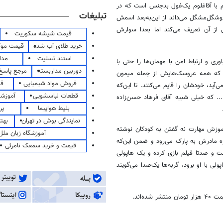
م با آقاغلوم یک‌غول بدجنس است که در
تبلیغات
شگل‌مشگل می‌داند از این‌به‌بعد اسمش
 از آن تعریف می‌کند اما بعدا سوارش
قیمت شیشه سکوریت
خرید طلای آب شده
قیمت مو
استند تسلیت
مدا
ی و ارتباط امن با مهمان‌ها را حتی با
دوربین مداربسته
مرجع پاسخ 
که همه عروسک‌هایش از جمله میمون
فروش مواد شیمیایی
قی
د، خودشان را قایم می‌کنند. تا این‌که
قطعات لباسشویی
آموزشگ
.. که خیلی شبیه آقای فرهاد حسن‌زاده
بلیط هواپیما
پر
نمایندگی بوش در تهران
بهت
موزش مهارت نه گفتن به کودکان نوشته
آموزشگاه زبان ملل
زه مادرش به پارک می‌رود و ضمن این‌که
قیمت و خرید سمعک نامرئی
ست و صدتا فیلم بازی کرده و یک هاپولی
ولی با او برود، گربه‌ها یک‌صدا می‌گویند