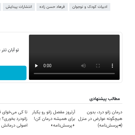
ادبیات کودک و نوجوان
فرهاد حسن زاده
انتشارات پیدایش
تو آبان تت
مطالب پیشنهادی
درمان زانو درد، بدون
آرتروز مفصل زانو رو یکبار
تا کی می‌خوای 
هیچگونه عوارض در منزل
برای همیشه درمان کن!
زانودرد بخوری؟ ی
(◂پرسش‌نامه)
◗پرسش‌نامه◖
اصولی درمانش 