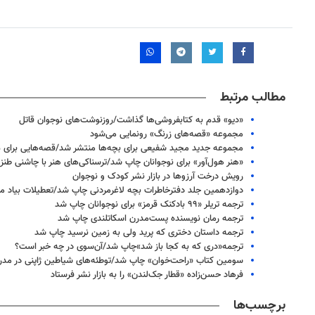
مطالب مرتبط
«دیو» قدم به کتابفروشی‌ها گذاشت/روزنوشت‌های نوجوان قاتل
مجموعه «قصه‌های زرنگ» رونمایی می‌شود
مجموعه جدید مجید شفیعی برای بچه‌ها منتشر شد/قصه‌هایی برای ۳۶۵ روز سال
«هنر هول‌آور» برای نوجوانان چاپ شد/ترسناکی‌های هنر با چاشنی طنز
رویش درخت آرزوها در بازار نشر کودک و نوجوان
دوازدهمین جلد دفترخاطرات بچه لاغرمردنی چاپ شد/تعطیلات بیاد ما
ترجمه تریلر «۹۹ بادکنک قرمز» برای نوجوانان چاپ شد
ترجمه رمان نویسنده پست‌مدرن اسکاتلندی چاپ شد
ترجمه داستان دختری که پرید ولی به زمین نرسید چاپ شد
ترجمه«دری که به کجا باز شد»چاپ شد/آن‌سوی در چه خبر است؟
سومین کتاب «راحت‌خوان» چاپ شد/توطئه‌های شیاطین ژاپنی در مد
فرهاد حسن‌زاده «قطار جک‌لندن» را به بازار نشر فرستاد
برچسب‌ها