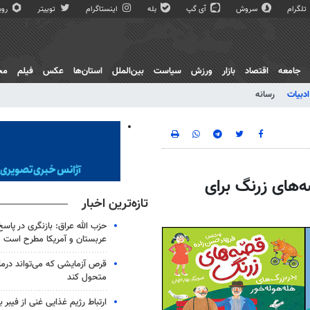
تلگرام
سروش
آی گپ
بله
اینستاگرام
توییتر
روبی
جامعه
اقتصاد
بازار
ورزش
سیاست
بین‌الملل
استان‌ها
عکس
فیلم
مج
ادبیات
رسانه
های زرنگ برای
تازه‌ترین اخبار
حزب الله عراق: بازنگری در پاسخ
عربستان و آمریکا مطرح است
متحول کند
ارتباط رژیم غذایی غنی از فیبر 