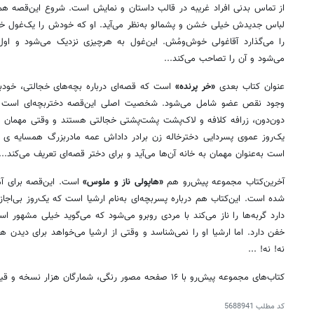
از تماس بدنی افراد غریبه در قالب داستان و نمایش است. شروع این‌قصه ه
لباس جدیدش خیلی خشن و پشمالو به‌نظر می‌آید. او که خودش را یک‌غول خو
را می‌گذارد آقاغولی خوش‌ومُش. این‌غول به هرچیزی نزدیک می‌شود و اول
می‌شود و آن را تصاحب می‌کند...
عنوان کتاب بعدی
«خر پرنده»
است که قصه‌ای درباره بچه‌های خجالتی، خودباور
وجود نقص عضو شامل می‌شود. شخصیت اصلی این‌قصه دختربچه‌ای است 
دون‌دون، زرافه کلافه و لاک‌پشت پشت‌پشتی خجالتی هستند و وقتی مهمان می‌آی
یک‌روز عموی پسردایی دخترخاله زن برادر داداش عمه مادربزرگ همسایه ی .
است به‌عنوان مهمان به خانه آن‌ها می‌آید و برای دختر قصه‌ای تعریف می‌کند...
آخرین‌کتاب مجموعه پیش‌رو هم
«هاپولی ناز و ملوس»
است. این‌قصه برای آ
شده است. این‌کتاب هم درباره پسربچه‌ای به‌نام ارشیا است که یک‌روز بی‌اجا
دارد گربه‌ها را ناز می‌کند با مردی روبرو می‌شود که می‌گوید خیلی مشهور ا
خفن دارد. اما ارشیا او را نمی‌شناسد و وقتی از ارشیا می‌خواهد برای دیدن هاپ
نه! نه! ...
کتاب‌های مجموعه پیش‌رو با ۱۶ صفحه مصور رنگی، شمارگان هزار نسخه و قیمت ۴۰ هزار تومان منتشر شده‌اند.
کد مطلب
5688941