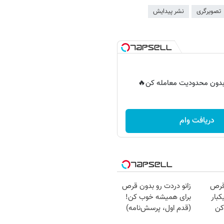
تصویرگری
نشر پیدایش
ر بدون محدودیت معامله کن🔥
دریافت وام
قرص
زانو دردت رو بدون قرص
کبار
برای همیشه خوب کن!
کن
(قدم اول، پرسش‌نامه)