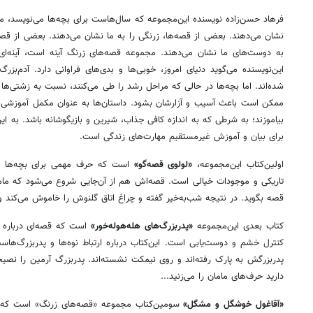
فرهاد حسن‌زاده نویسنده این‌مجموعه که سال‌هاست برای بچه‌ها می‌نویسد، می
نشان می‌دهند. بعضی از قصه‌ها، زرنگی را به ما نشان می‌دهند. بعضی از قص
به دوست‌های ما نشان می‌دهند. مجموعه قصه‌های زرنگ آینه است، آینه‌ای 
این‌نویسنده می‌گوید دنیای امروز، خوبی‌ها و بدی‌های فراوانی دارد. آدم‌بزر
شده‌اند. اما بچه‌ها در حالی که مراحل رشد را طی می‌کنند، نسبت به زشتی‌ها و 
ممکن است باعث آسیب و آزارشان بشود. داستان‌ها به عنوان مکمل آموزشی می‌
بیاموزند؛ به شرطی که به اندازه کافی جذاب، شیرین و بازیگوشانه باشد. به ا
برای بیان و آموزش غیرمستقیم مهارت‌های زندگی است.
اولین‌کتاب این‌مجموعه،
«لولوی قصه‌گو»
است که حرف مهمی برای بچه‌ها دارد
تاریکی و موجودات خیالی است. قصه‌اش هم از آن‌جایی شروع می‌شود که مامان
قصه بگوید. در نتیجه شب‌به‌خیر گفته و چراغ اتاق گلنوش را خاموش می‌کند و
کتاب بعدی این‌مجموعه
«پدربزرگ‌های هله‌هوله‌خور»
است که قصه‌ای درباره د
کنترل خشم و دوست‌یابی است. این‌کتاب درباره ارتباط نوه‌ها و پدربزرگ‌ها
پدربزرگش به پارک رفته‌اند و روی نیمکت نشسته‌اند. پدربزرگ آرمین را نصی
دارید حرف‌های مامان را می‌زنید...
«آقاغول خوشگل و مشگل»
سومین‌کتاب مجموعه «قصه‌های زرنگ» است که 