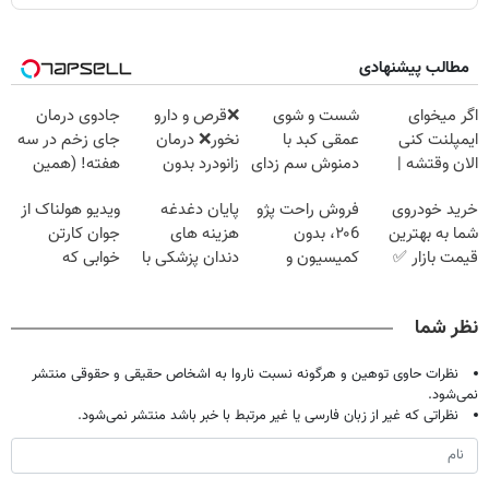
مطالب پیشنهادی
اگر میخوای
شست و شوی
❌قرص‌ و دارو
جادوی درمان
ایمپلنت کنی
عمقی کبد با
نخور❌ درمان
جای زخم در سه
الان وقتشه |
دمنوش سم زدای
زانودرد بدون
هفته! (همین
فقط با ۲۵
گیاهی
قرص
حالا رایگان
خرید خودروی
فروش راحت پژو
پایان دغدغه
ویدیو هولناک از
میلیون تومان!!!
صحبت کنید)
شما به بهترین
۲۰6، بدون
هزینه های
جوان کارتن
قیمت بازار ✅
کمیسیون و
دندان پزشکی با
خوابی که
دردسر
پک سفید کننده
میلیاردر شد.
خانگی
آموزش رایگان
نظر شما
نظرات حاوی توهین و هرگونه نسبت ناروا به اشخاص حقیقی و حقوقی منتشر
نمی‌شود.
نظراتی که غیر از زبان فارسی یا غیر مرتبط با خبر باشد منتشر نمی‌شود.