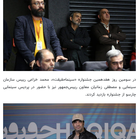
در سومین روز هفدهمین جشنواره «سینماحقیقت»، محمد خزاعی رییس سازمان
سینمایی و مصطفی زمانیان معاون رییس‌جمهور نیز با حضور در پردیس سینمایی
چارسو از جشنواره بازدید کردند.