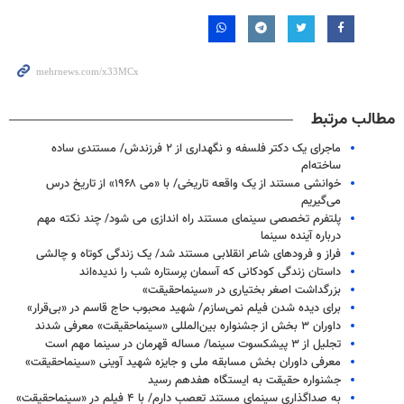
مطالب مرتبط
ماجرای یک دکتر فلسفه و نگهداری از ۲ فرزندش/ مستندی ساده
ساخته‌ام
خوانشی مستند از یک واقعه تاریخی/ با «می ۱۹۶۸» از تاریخ درس
می‌گیریم
پلتفرم تخصصی سینمای مستند راه اندازی می شود/ چند نکته مهم
درباره آینده سینما
فراز و فرودهای شاعر انقلابی مستند شد/ یک زندگی کوتاه و چالشی
داستان زندگی کودکانی که آسمان پرستاره‌ شب را ندیده‌اند
بزرگداشت اصغر بختیاری در «سینماحقیقت»
برای دیده شدن فیلم نمی‌سازم/ شهید محبوب حاج قاسم در «بی‌قرار»
داوران ۳ بخش از جشنواره بین‌المللی «سینماحقیقت» معرفی شدند
تجلیل از ۳ پیشکسوت سینما/ مساله قهرمان در سینما مهم است
معرفی داوران بخش مسابقه ملی و جایزه شهید آوینی «سینماحقیقت»
جشنواره حقیقت به ایستگاه هفدهم رسید
به صداگذاری سینمای مستند تعصب دارم/ با ۴ فیلم در «سینماحقیقت»