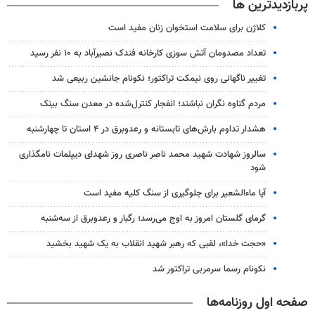
پربازدیدترین ها
کلاژن برای سلامت استخوان زنان مفید است
تعداد مصدومان آتش سوزی کارخانه فندک نصیرآباد به ۱۰ نفر رسید
تغییر ناگهانی روی نیمکت تراکتور؛ نکونام جانشین ربیعی شد
مردم گناوه نگران نباشند؛ انفجار کنترل‌شده در معدن سنگ بینک
هشدار تداوم بارش‌های تابستانه و رعدوبرق در ۴ استان تا چهارشنبه
سالروز شهادت شهید محمد ناصر ناصری روز شهدای دیپلمات نامگذاری
شود
آیا ماءالشعیر برای جلوگیری از سنگ کلیه مفید است
گرمای گلستان امروز به اوج می‌رسد؛ رگبار و رعدوبرق از سه‌شنبه
«حجت خدا»، لقبی که رهبر شهید انقلاب به یک شهید بخشید
نکونام رسما سرمربی تراکتور شد
صفحه اول روزنامه‌ها