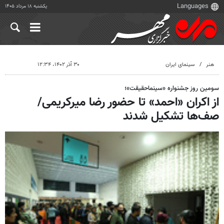
یکشنبه ۱۸ مرداد ۱۴۰۵
هنر
سینمای ایران
۳۰ آذر ۱۴۰۲، ۱۲:۳۴
سومین روز جشنواره «سینماحقیقت»؛
از اکران «احمد» تا حضور رضا میرکریمی/
صف‌ها تشکیل شدند