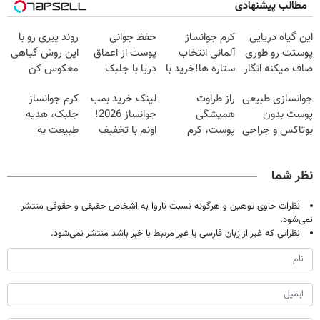
مطالب پیشنهادی
این گیاه دریایی
کرم جوانساز
حفظ جوانی
روند پیری رو با
پوستت رو طوری
آلمانی انتخاب
پوست از اعماق
این روش گیاهی
صاف میکنه انگار
ستاره ها!خرید با
دریا با جلبک
معکوس کن
20سال جوون
تخفیف
اسپیرولینا
جوانسازی طبیعی
راز طراوت
لینک خرید بمب
کرم جوانساز
شدی🔥
پوست بدون
همیشگی
جوانساز 2026!
جلبک، هدیه
بوتاکس و جراحی
پوست، کرم
اونم با تخفیف
طبیعت به
😳! خرید با
جوانساز جلبک با
ویژه
شما(خرید با
تخفیف ویژه
45%تخفیف
تخفیف ویژه)
نظر شما
نظرات حاوی توهین و هرگونه نسبت ناروا به اشخاص حقیقی و حقوقی منتشر
نمی‌شود.
نظراتی که غیر از زبان فارسی یا غیر مرتبط با خبر باشد منتشر نمی‌شود.