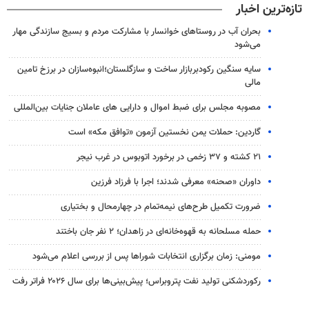
تازه‌ترین اخبار
بحران آب در روستاهای خوانسار با مشارکت مردم و بسیج سازندگی مهار
می‌شود
سایه سنگین رکودبربازار ساخت و سازگلستان؛انبوه‌سازان در برزخ تامین
مالی
مصوبه مجلس برای ضبط اموال و دارایی های عاملان جنایات بین‌المللی
گاردین: حملات یمن نخستین آزمون «توافق مکه» است
۲۱ کشته و ۳۷ زخمی در برخورد اتوبوس در غرب نیجر
داوران «صحنه» معرفی شدند؛ اجرا با فرزاد فرزین
ضرورت تکمیل طرح‌های نیمه‌تمام در چهارمحال و بختیاری
حمله مسلحانه به قهوه‌خانه‌ای در زاهدان؛ ۲ نفر جان باختند
مومنی: زمان برگزاری انتخابات شوراها پس از بررسی اعلام می‌شود
رکوردشکنی تولید نفت پتروبراس؛ پیش‌بینی‌ها برای سال ۲۰۲۶ فراتر رفت