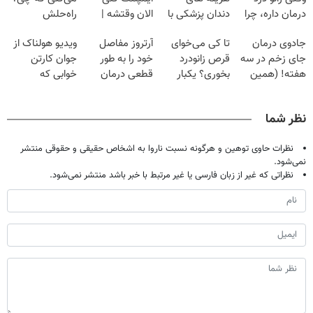
درمان داره، چرا
دندان پزشکی با
الان وقتشه |
راه‌حلش
دردش رو داری
پک سفید کننده
فقط با ۲۵
همین‌جاست!
جادوی درمان
تا کی می‌خوای
آرتروز مفاصل
ویدیو هولناک از
تحمل میکنی؟❗
خانگی
میلیون تومان!!!
جای زخم در سه
قرص زانودرد
خود را به طور
جوان کارتن
هفته! (همین
بخوری؟ یکبار
قطعی درمان
خوابی که
حالا رایگان
اصولی درمانش
کنید!
میلیاردر شد.
صحبت کنید)
کن
◗پرسش‌نامه◖
آموزش رایگان
نظر شما
نظرات حاوی توهین و هرگونه نسبت ناروا به اشخاص حقیقی و حقوقی منتشر
نمی‌شود.
نظراتی که غیر از زبان فارسی یا غیر مرتبط با خبر باشد منتشر نمی‌شود.