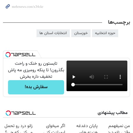
برچسب‌ها
حوزه انتخابیه
خوزستان
انتخابات استان ها
تابستون رو خنک و راحت
بگذرون! تا پنکه رومیزی مه پاش
تخفیف داره بخرش
سفارش بده!
مطالب پیشنهادی
من نمیفهمم
پایان دغدغه
اگر میخوای
زانو درد رو تحمل
وقتی زانو درد
هزینه های
ایمپلنت کنی
می‌کنی که چی؟