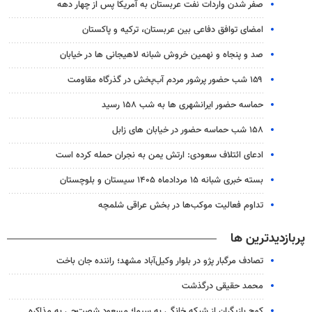
صفر شدن واردات نفت عربستان به آمریکا پس از چهار دهه
امضای توافق دفاعی بین عربستان، ترکیه و پاکستان
صد و پنجاه و نهمین خروش شبانه لاهیجانی ها در خیابان
۱۵۹ شب حضور پرشور مردم آب‌پخش در گذرگاه مقاومت
حماسه حضور ایرانشهری ها به شب ۱۵۸ رسید
۱۵۸ شب حماسه حضور در خیابان های زابل
ادعای ائتلاف سعودی: ارتش یمن به نجران حمله کرده است
بسته خبری شبانه ۱۵ مردادماه ۱۴۰۵ سیستان و بلوچستان
تداوم فعالیت موکب‌ها در بخش عراقی شلمچه
پربازدیدترین ها
تصادف مرگبار پژو در بلوار وکیل‌آباد مشهد؛ راننده جان باخت
محمد حقیقی درگذشت
کوچ بازیگران از شبکه خانگی به سیما؛ مسعود شصت‌چی به مذاکره