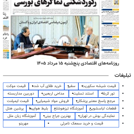
روزنامه‌های اقتصادی پنج‌شنبه ۱۵ مرداد ۱۴۰۵
تبلیغات
قیمت شیشه سکوریت
سفیر
خرید طلای آب شده
قیمت موکت
تور کربلا
استند تسلیت
مداحی اربعین
دوربین مداربسته
مرجع پاسخ معتبر پزشکان
فروش مواد شیمیایی
قیمت ایمپلنت
قطعات لباسشویی
آموزشگاه تیزهوشان
بلیط هواپیما
پرشین هتل
نمایندگی بوش در تهران
بهترین جراح بینی
آموزشگاه زبان ملل
قیمت و خرید سمعک نامرئی
مهرینو