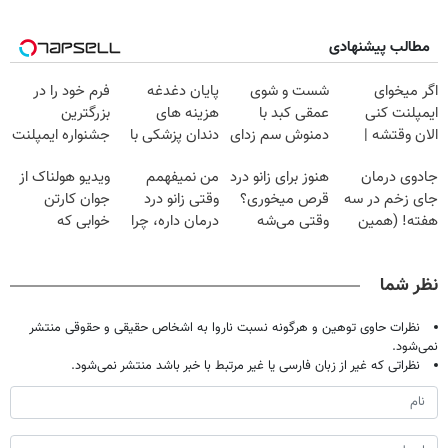
مطالب پیشنهادی
اگر میخوای
شست و شوی
پایان دغدغه
فرم خود را در
ایمپلنت کنی
عمقی کبد با
هزینه های
بزرگترین
الان وقتشه |
دمنوش سم زدای
دندان پزشکی با
جشنواره ایمپلنت
فقط با ۲۵
گیاهی
پک سفید کننده
تهران پر کنید ! |
جادوی درمان
هنوز برای زانو درد
من نمیفهمم
ویدیو هولناک از
میلیون تومان!!!
خانگی
فقط ۲۵ میلیون
جای زخم در سه
قرص میخوری؟
وقتی زانو درد
جوان کارتن
هفته! (همین
وقتی می‌شه
درمان داره، چرا
خوابی که
حالا رایگان
بدون عمل
دردش رو داری
میلیاردر شد.
صحبت کنید)
درمانش کرد؟؟؟؟
تحمل میکنی؟❗
آموزش رایگان
نظر شما
نظرات حاوی توهین و هرگونه نسبت ناروا به اشخاص حقیقی و حقوقی منتشر
نمی‌شود.
نظراتی که غیر از زبان فارسی یا غیر مرتبط با خبر باشد منتشر نمی‌شود.