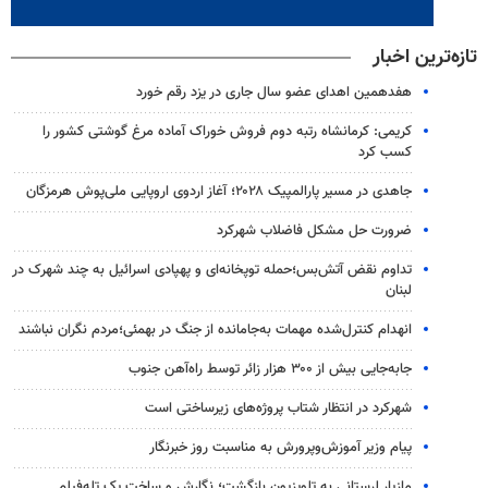
تازه‌ترین اخبار
هفدهمین اهدای عضو سال جاری در یزد رقم خورد
کریمی: کرمانشاه رتبه دوم فروش خوراک آماده مرغ گوشتی کشور را
کسب کرد
جاهدی در مسیر پارالمپیک ۲۰۲۸؛ آغاز اردوی اروپایی ملی‌پوش هرمزگان
ضرورت حل مشکل فاضلاب شهرکرد
تداوم نقض آتش‌بس؛حمله توپخانه‌ای و پهپادی اسرائیل به چند شهرک در
لبنان
انهدام کنترل‌شده مهمات به‌جامانده از جنگ در بهمئی؛مردم نگران نباشند
جابه‌جایی بیش از ۳۰۰ هزار زائر توسط راه‌آهن جنوب
شهرکرد در انتظار شتاب پروژه‌های زیرساختی است
پیام وزیر آموزش‌وپرورش به مناسبت روز خبرنگار
مازیار لرستانی به تلویزیون بازگشت؛ نگارش و ساخت یک تله‌فیلم