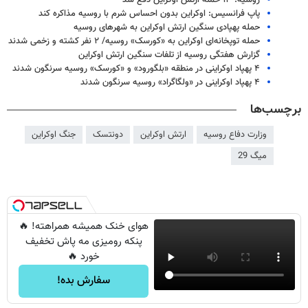
روسیه: ۱۳ حمله ارتش اوکراین دفع شد
پاپ فرانسیس: اوکراین بدون احساس شرم با روسیه مذاکره کند
حمله پهپادی سنگین ارتش اوکراین به شهرهای روسیه
حمله توپخانه‌ای اوکراین به «کورسک» روسیه/ ۲ نفر کشته و زخمی شدند
گزارش هفتگی روسیه از تلفات سنگین ارتش اوکراین
۴ پهپاد اوکراینی در منطقه «بلگورود» و «کورسک» روسیه سرنگون شدند
۴ پهپاد اوکراینی در «ولگاگراد» روسیه سرنگون شدند
برچسب‌ها
وزارت دفاع روسیه
ارتش اوکراین
دونتسک
جنگ اوکراین
میگ 29
هوای خنک همیشه همراهته! 🔥
پنکه رومیزی مه پاش تخفیف
خورد 🔥
سفارش بده!