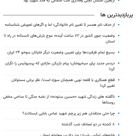
اربعین امسال تجلی وفاداری امت اسلامی به قائد شهید بود
پربازدیدترین ها
از حذف نام همسر تا تغییر نام خانوادگی؛ اما و اگرهای تعویض شناسنامه
وضعیت جوی کشور در ۷۲ ساعت آینده؛ موج بارش‌های تابستانه در راه ۱۱
استان
بسیج تمام ظرفیت‌ها برای تعیین وضعیت دیگر خلبانان سوخو ۲۴ ایران
دردسر جدید برای سرخپوشان؛ پیام بازیکن مازادی که پرسپولیس را نگران
کرد!
قطع همکاری با قلعه نویی همچنان سوژه است/ نظر برخی مسئولان
تغییر کرد!
ناگفته های زندگی شهید «حسین ستوده»؛ از نخبه جنگی تا مداحی مخفی
روستاها
چرا حتی منتقدان هم زیر پرچم شهید عباس بابایی ایستادند؟
۸ کشته در دو تصادف شب گذشته
خانه‌های لوکس شیراز؛ متر دلاری، معامله تومانی