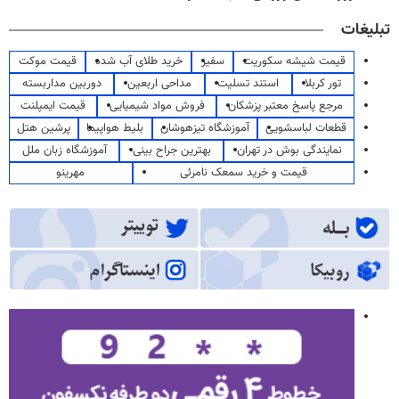
تبلیغات
قیمت شیشه سکوریت
سفیر
خرید طلای آب شده
قیمت موکت
تور کربلا
استند تسلیت
مداحی اربعین
دوربین مداربسته
مرجع پاسخ معتبر پزشکان
فروش مواد شیمیایی
قیمت ایمپلنت
قطعات لباسشویی
آموزشگاه تیزهوشان
بلیط هواپیما
پرشین هتل
نمایندگی بوش در تهران
بهترین جراح بینی
آموزشگاه زبان ملل
قیمت و خرید سمعک نامرئی
مهرینو