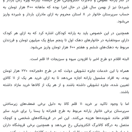
در کنار یارانه عمومی و کالابرگ الکترونیکی، طرح «یسنا» (یارانه ویژه زنان باردار و
شیرده) نیز از بهمن سال قبل در حال اجرا بوده که ماهانه ۴۰۰ هزار تومان به
حساب سرپرستان خانوار در ۸ استان محروم به ازای مادران باردار و شیرده واریز
می‌شود.
همچنین در این خصوص باید به یارانه کودکان اشاره کرد که به ازای هر کودک
دارای سوءتغذیه در خانوارهای دهک اول تا پنجم مبلغ یک میلیون تومان و فرزندان
مربوط به دهک‌های ششم و هفتم ۶۰۰ هزار تومان واریز می‌شود.
البته اقلام دو طرح اخیر با افزودن میوه و سبزیجات ۱۶ قلم است.
همراه با این خدمات جایزه تشویقی دولت که در طرح «فجرانه» ۲۲۰ هزار تومان
بوده، به افراد مشمول یارانه اجازه می‌دهد تا به ازای خرید هر یک از ۱۱ کالای
تعیین شده، جایزه تشویقی داشته باشند و از هر یک از کالاها خرید مازاد داشته
باشند.
اما با وجود تاکید بر خرید ۱۱ قلم کالا به دلیل برخی ضعف‌های زیرساختی
سرپرستان برخی خانوار یارانه مربوط به طرح فجرانه یا یسنا را برای خرید سایر
اقلام مانند شوینده‌ها هزینه می‌کنند. این امر در فروشگاه‌های شخصی و کوچک
متصل به درگاه کالابرگ الکترونیکی رخ می‌دهد و همچنین برخی فروشگاه داران