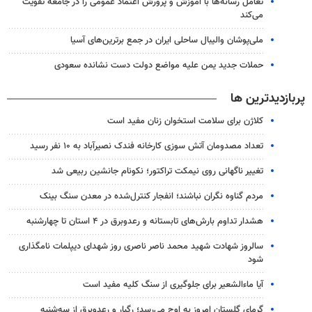
تعامل رسانه‌ها با آموزش و پرورش اعتماد عمومی را در جامعه تقویت
می‌کند
ملی‌پوشان والیبال ساحلی ایران در جمع برترین‌های آسیا
حملات جدید یمن علیه مواضع دولت دست نشانده سعودی
پربازدیدترین ها
کلاژن برای سلامت استخوان زنان مفید است
تعداد مصدومان آتش سوزی کارخانه فندک نصیرآباد به ۱۰ نفر رسید
تغییر ناگهانی روی نیمکت تراکتور؛ نکونام جانشین ربیعی شد
مردم گناوه نگران نباشند؛ انفجار کنترل‌شده در معدن سنگ بینک
هشدار تداوم بارش‌های تابستانه و رعدوبرق در ۴ استان تا چهارشنبه
سالروز شهادت شهید محمد ناصر ناصری روز شهدای دیپلمات نامگذاری
شود
آیا ماءالشعیر برای جلوگیری از سنگ کلیه مفید است
گرمای گلستان امروز به اوج می‌رسد؛ رگبار و رعدوبرق از سه‌شنبه