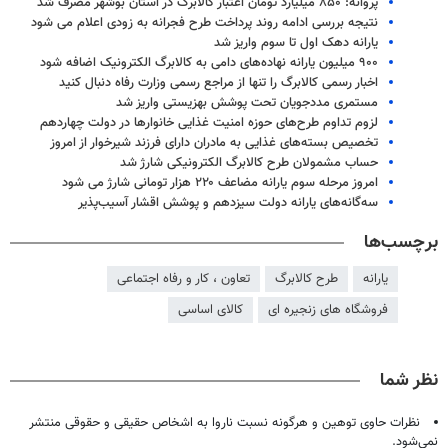
پروانه: ۸۵۰ میلیارد تومان اعتبار کالابرگ در استان بوشهر مصرف شد
نتیجه بررسی ادامه روند پرداخت طرح فجرانه به زودی اعلام می شود
یارانه دهک اول تا سوم واریز شد
۹۰۰ میلیون یارانه نهاده‌های دامی به کالابرگ الکترونیک اضافه شود
اخبار رسمی کالابرگ را تنها از مراجع رسمی وزارت رفاه دنبال کنید
مستمری مددجویان تحت پوشش بهزیستی واریز شد
لزوم تداوم طرح‌های حوزه امنیت غذایی خانوارها در دولت چهاردهم
تخصیص بسته‌های غذایی به مادران دارای فرزند شیرخوار از امروز
حساب مشمولان طرح کالابرگ الکترونیکی شارژ شد
امروز مرحله سوم یارانه مضاعف ۲۲۰ هزار تومانی شارژ می شود
سه‌گانه‌های یارانه دولت سیزدهم و پوشش اقشار آسیب‌پذیر
برچسب‌ها
یارانه
طرح کالابرگ
تعاون ، کار و رفاه اجتماعی
فروشگاه های زنجیره ای
کالای اساسی
نظر شما
نظرات حاوی توهین و هرگونه نسبت ناروا به اشخاص حقیقی و حقوقی منتشر
نمی‌شود.