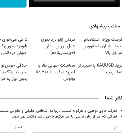
مطالب پیشنهادی
فرصت ویژه‼️ استخدام
درمان زانو درد بدون
تا کی می‌خوای 
بیمه سامان با حقوق و
عمل،تزریق و دارو
زانودرد بخوری؟ ی
مزایای بالا
(◂پرسش‌نامه)
اصولی درمانش 
ترید XAUUSD با اسپرد از
معاملات جهانی طلا با
خلافی خودروتو ا
صفر پیپ
اسپرد صفر و تا ۵۰۰ دلار
ببین، با پلاک و 
بونوس
بدون نیاز به مرا
حضوری
نظر شما
نظرات حاوی توهین و هرگونه نسبت ناروا به اشخاص حقیقی و حقوقی منتشر 
نظراتی که غیر از زبان فارسی یا غیر مرتبط با خبر باشد منتشر نمی‌شود.