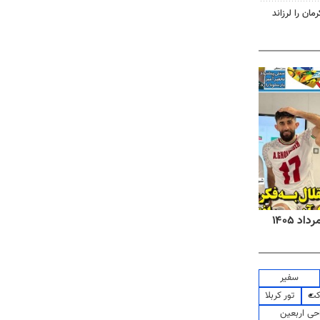
روزنامه‌های صبح شنبه ۱۷ مرداد ۱۴۰۵
روزنام
سفیر
کت
تور کربلا
حی اربعین