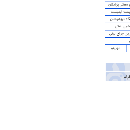
معتبر پزشکان
مت ایمپلنت
اه تیزهوشان
شین هتل
رین جراح بینی
مهرینو