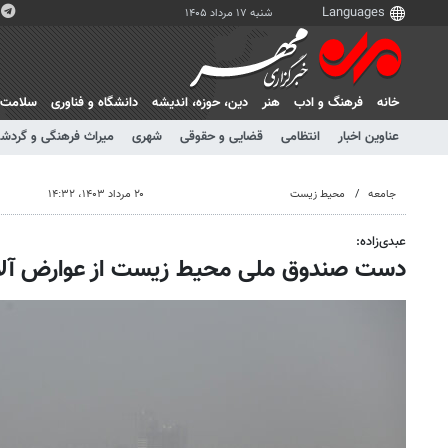
شنبه ۱۷ مرداد ۱۴۰۵
خانه
فرهنگ و ادب
هنر
دين، حوزه، انديشه
دانشگاه و فناوری
سلامت
عناوین اخبار
انتظامی
قضایی و حقوقی
شهری
میراث فرهنگی و گردش
جامعه
محیط زیست
۲۰ مرداد ۱۴۰۳، ۱۴:۳۲
عبدی‌زاده:
دست صندوق ملی محیط زیست از عوارض آلای