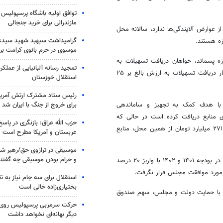
توافق اولیه باشگاه پرسپولیس 
مازندرانی برای خرید جنجالی
عوارض آلایندگی‌ها ندارد، سالانه محل
گرامیداشت سپهبد شهید سیدعب
زه هستند.
موسوی در حرم بانوی کرامت برگ
 گفت: به‌طور مثال ۹۴ متقاضی در حوزه پسماند، خواهان دریافت تسهیلات به
تمجید رسانه آلبانیایی از عملکر
خواستار دریافت تسهیلات به ارزش بالغ بر ۲۵
استقلال خوزستان
رئیس ستاد مشترک ارتش آمریکا
برای خروج از جنگ با ایران شد
۱، سازمان امور شهرداری‌ها با هدف کمک به تجهیز و ساماندهی
ای منابع دریافت کرده است در حالی که
حزب الله عراق: بازنگری در پاسخ
سازمان محیط زیست با موضوع ایجاد سیستم کنترل و پایش آلودگی‌ها تنها ۲۷۱ میلیارد تومان از همین محل، منابع
عربستان و آمریکا مطرح است
موسیقی در ترازوی حق/رهبر شهی
و حرام بودن موسیقی چه گفتن
مدیرعامل صندوق ملی محیط زیست گفت: علیرغم اینکه دولت دو مرتبه یعنی در بودجه ۱۴۰۱ و ۱۴۰۲ با واریز ۲۰ درصد
مورد موافقت مجلس قرار نگرفت.
استقلال برای سه جام نیاز به 
بختیاری‌زاده خالی است
اده ابراز امیدواری کرد با پیگیری‌های صورت‌گرفته بتوان در سال ۱۴۰۴ و با حمایت دولت و مجلس، سهم صندوق
حرکت سرمربی پرسپولیس روی لبه
دیگر بهانه‌ای نخواهد داشت