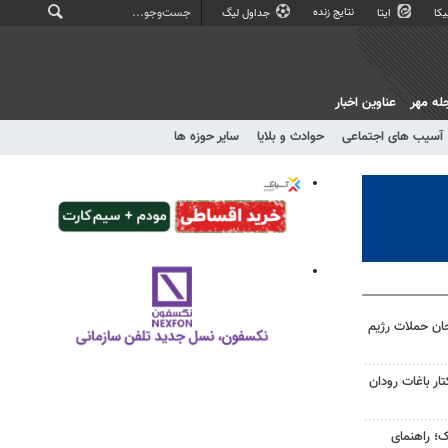
نتایج زنده
کا
ایتا
جداول لیگ
له مهر
عناوین اخبار
آسیب های اجتماعی
حوادث و بلایا
سایر حوزه ها
ان حملات رژیم
از ۱۱ هزار هکتار باغات رودان
ک؛ راهنمای