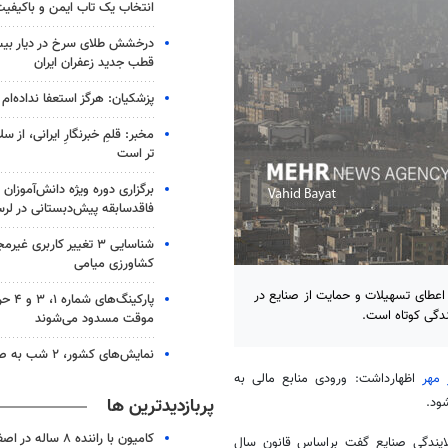
انتخاب یک تاب ایمن و باکیفی
درخشش طلای سرخ در دیار بیس
قطب جدید زعفران ایران
پزشکیان: هرگز استعفا نداده‌ام
مخبر: قلمِ خبرنگارِ ایرانی، از س
تر است
برگزاری دوره ویژه دانش‌آموزان پ
فاقدسابقه پیش‌دبستانی در لرس
شناسایی ۳ تغییر کاربری غی
کشاورزی میامی
عطای تسهیلات و حمایت از صنایع در
پارکینگ
ندگی کوتاه است.
موقت مسدود می‌شوند
نمایش‌های کشور، ٢ شب به صحنه نمی‌روند
 مهر
اظهارداشت
: ورودی منابع مالی به
پربازدیدترین ها
کامیون با راننده ۸ ساله در اصفهان توقیف شد
ایندگی صنایع گفت
براساس
قانون سال