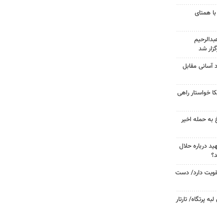
با همتای
دالرحیم
زار شد
د آسانی مقابل
 خواستار راهی
 به حمله اخیر
د درباره حلال
د؟
تقویت دارد/ دست
 پرتگاه/ تارتار