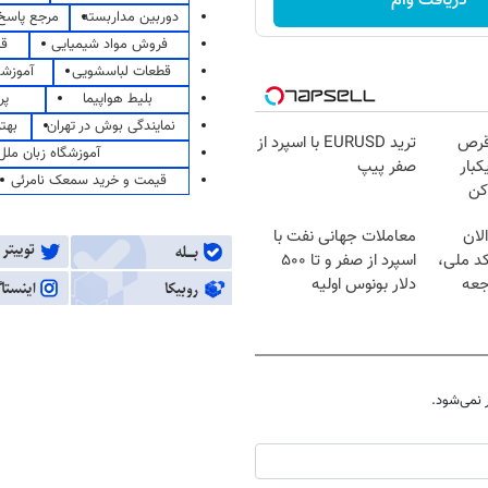
دریافت وام
دوربین مداربسته
مرجع پاسخ 
فروش مواد شیمیایی
قی
قطعات لباسشویی
آموزشگ
بلیط هواپیما
پر
نمایندگی بوش در تهران
بهت
قرص
ترید EURUSD با اسپرد از
آموزشگاه زبان ملل
کبار
صفر پیپ
قیمت و خرید سمعک نامرئی
کن
لان
معاملات جهانی نفت با
کد ملی،
اسپرد از صفر و تا ۵۰۰
جعه
دلار بونوس اولیه
نمی‌شود.