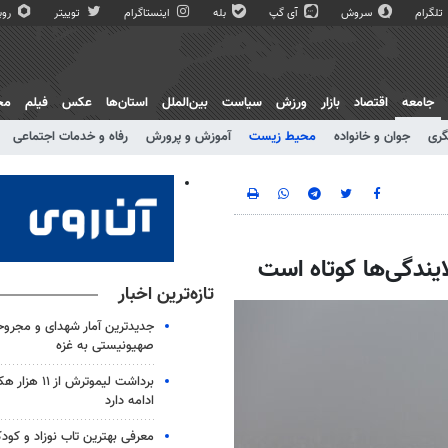
تلگرام
سروش
آی گپ
بله
اینستاگرام
توییتر
روبی
جامعه
اقتصاد
بازار
ورزش
سیاست
بین‌الملل
استان‌ها
عکس
فیلم
مج
گری
جوان و خانواده
محیط زیست
آموزش و پرورش
رفاه و خدمات اجتماعی
ندگی‌ها کوتاه است
تازه‌ترین اخبار
جدیدترین آمار شهدای و مجروح
صهیونیستی به غزه
برداشت لیموترش 
ادامه دارد
معرفی بهترین تاب نوزاد و کود