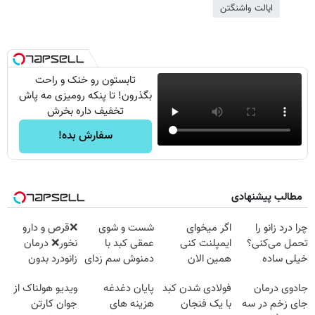
ایالت واشنگتن
تابستون رو خنک و راحت
بگذرون! تا پنکه رومیزی مه پاش
تخفیف داره بخرش
سفارش بده!
مطالب پیشنهادی
چرا درد زانو را
اگر میخوای
شست و شوی
❌قرص‌ و دارو
تحمل می‌کنی؟
ایمپلنت کنی
عمقی کبد با
نخور❌ درمان
خیلی ساده
همین الان
دمنوش سم زدای
زانودرد بدون
درمنزل درمانش
وقتشه | فقط با
گیاهی
قرص
جادوی درمان
فولادی شدن کبد
پایان دغدغه
ویدیو هولناک از
کن
۲۵ میلیون
جای زخم در سه
با یک فنجان
هزینه های
جوان کارتن
تومان!!!