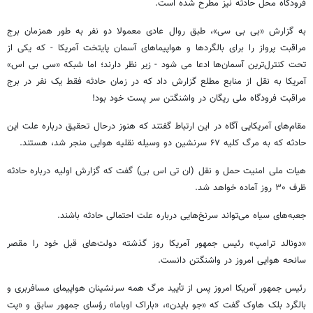
فرودگاه محل حادثه نیز مطرح شده است.
به گزارش «بی بی سی»، طبق روال عادی معمولا دو نفر به طور همزمان برج
مراقبت پرواز را برای بالگردها و هواپیماهای آسمان پایتخت آمریکا - که یکی از
تحت کنترل‌ترین آسمان‌ها ادعا می شود - زیر نظر دارند؛ اما شبکه «سی‌ بی‌ اس»
آمریکا به نقل از منابع مطلع گزارش داد که در زمان حادثه فقط یک نفر در برج
مراقبت فرودگاه ملی ریگان در واشنگتن سر پست خود بود!
مقام‌های آمریکایی آگاه در این ارتباط گفتند که هنوز درحال تحقیق درباره علت این
حادثه که به مرگ کلیه ۶۷ سرنشین دو وسیله نقلیه هوایی منجر شد، هستند.
هیات ملی امنیت حمل و نقل (ان‌ تی‌ اس‌ بی) گفت که گزارش اولیه درباره حادثه
ظرف ۳۰ روز آماده خواهد شد.
جعبه‌های سیاه می‌تواند سرنخ‌هایی درباره علت احتمالی حادثه باشند.
«دونالد ترامپ» رئیس جمهور آمریکا روز گذشته دولت‌های قبل خود را مقصر
سانحه هوایی امروز در واشنگتن دانست.
رئیس جمهور آمریکا امروز پس از تأیید مرگ همه سرنشینان هواپیمای مسافربری و
بالگرد بلک هاوک گفت که «جو بایدن»، «باراک اوباما» رؤسای جمهور سابق و «پت