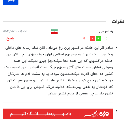
ارسال
نظرات
رضا مولایی
۱۶:۵۵ - ۱۴۰۳/۱۱/۱۲
پاسخ
0
0
سلام اگر این حادثه در کشور ایران رخ می‌داد.. الان تمام رسانه های داخلی
و خارجی... همه بر علیه جمهوری اسلامی ایران حرف میزدن.. چرا الان این
حادثه در کشوری که این همه ادعا میکنه.چرا چیزی نمیگند این همه
رسوایی نمایان هست مثل آتش سوزی بزرگ است آنجلس..این ضعیف یک
کشور حه ادعای قدرت میکنه..نشون میده..اینا یه مشت آدم ها شارلاتان
دور خودشان جمع کردن میخواند کشور های اسلامی رو بجون هم بندازن
که خودشان یه نفعی بیبرنند..که خداوند بزرگ..قدرتش برای این ظالمان
نشان داد.... چرا بعضی از مردم کشور اسلامی