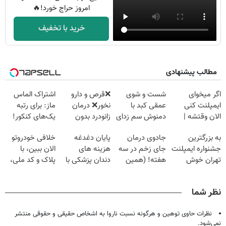
امروز حراج خورد!🔥
خرید با تخفیف
مطالب پیشنهادی
اگر میخوای
شست و شوی
❌قرص‌ و دارو
اشتراک الماس
ایمپلنت کنی
عمقی کبد با
نخور❌ درمان
ماز: برای رتبه
الان وقتشه |
دمنوش سم زدای
زانودرد بدون
یک‌های کنکور!
فقط با ۲۵
گیاهی
قرص
به بزرگترین
جادوی درمان
پایان دغدغه
خلافی خودروتو
میلیون تومان!!!
جشنواره ایمپلنت
جای زخم در سه
هزینه های
الان ببین، با
تهران خوش
هفته! (همین
دندان پزشکی با
پلاک و کد ملی،
اومدید! | فقط
حالا رایگان
پک سفید کننده
بدون نیاز به
۲۵ میلیون !
صحبت کنید)
خانگی
مراجعه حضوری
نظر شما
نظرات حاوی توهین و هرگونه نسبت ناروا به اشخاص حقیقی و حقوقی منتشر
نمی‌شود.