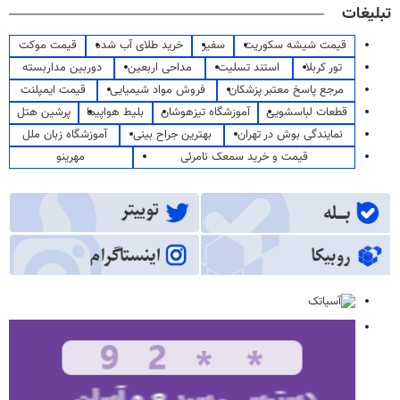
تبلیغات
قیمت شیشه سکوریت
سفیر
خرید طلای آب شده
قیمت موکت
تور کربلا
استند تسلیت
مداحی اربعین
دوربین مداربسته
مرجع پاسخ معتبر پزشکان
فروش مواد شیمیایی
قیمت ایمپلنت
قطعات لباسشویی
آموزشگاه تیزهوشان
بلیط هواپیما
پرشین هتل
نمایندگی بوش در تهران
بهترین جراح بینی
آموزشگاه زبان ملل
قیمت و خرید سمعک نامرئی
مهرینو