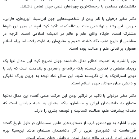
دانشمندان مسلمان با برجسته‌ترین چهره‌های علمی جهان تعامل داشتند.
دکتر مخبر دزفولی با نام بردن از شخصیت‌هایی چون ابن‌سینا، ابوریحان، فارابی،
بیرونی، ابن رشد و نهادهایی مانند بیت‌الحکمه، تأکید کرد: آنچه در میان این نام‌ها
مشترک است، جایگاه والای علم و عالم در اندیشه اسلامی است. اگرچه در
مقاطعی از تاریخ عقب نگه داشته شدیم و منابع‌مان به غارت رفت، اما پیام اسلام
همواره بر تعالی علم و عدالت بوده است.
وی با اشاره به اهمیت اعطای مدال دانشمند جوان تصریح کرد: این مدال تنها یک
رویداد مقطعی یا نمادین نیست، بلکه برنامه‌ای راهبردی و بلندمدت است که باید با
دیدی استراتژیک به آن نگریسته شود. این مدال نماد توجه به جریان بزرگ نخبگی
و دانشی میان جوانان جهان اسلام است.
دکتر مخبر دزفولی با تاکید بر فراگیر بودن این حرکت علمی گفت: این مدال نه‌تنها
متعلق به دانشمندان ایرانی و مسلمان، بلکه متعلق به همه جوانانی است که
دغدغه پیشرفت علم، عدالت، انسانیت و توسعه بشری را دارند.
وی با اشاره به بهره‌مندی غرب از دستاوردهای علمی مسلمانان در طول تاریخ گفت:
قرن‌هاست که کشورهای غربی از آثار دانشمندان مسلمان مانند ابن‌سینا بهره
برده‌اند. امروز غرب در واقع وام‌دار تمدن و دانش جهان اسلام است.