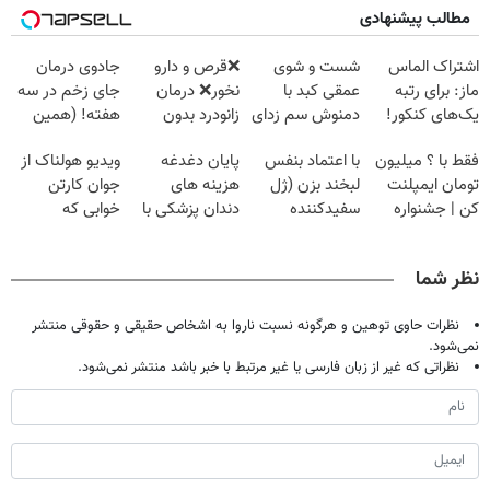
مطالب پیشنهادی
اشتراک الماس
شست و شوی
❌قرص‌ و دارو
جادوی درمان
ماز: برای رتبه
عمقی کبد با
نخور❌ درمان
جای زخم در سه
یک‌های کنکور!
دمنوش سم زدای
زانودرد بدون
هفته! (همین
گیاهی
قرص
حالا رایگان
فقط با ؟ میلیون
با اعتماد بنفس
پایان دغدغه
ویدیو هولناک از
صحبت کنید)
تومان ایمپلنت
لبخند بزن (ژل
هزینه های
جوان کارتن
کن | جشنواره
سفیدکننده
دندان پزشکی با
خوابی که
تموم نشه !!!
دندان40%تخفیف)
پک سفید کننده
میلیاردر شد.
خانگی
آموزش رایگان
نظر شما
نظرات حاوی توهین و هرگونه نسبت ناروا به اشخاص حقیقی و حقوقی منتشر
نمی‌شود.
نظراتی که غیر از زبان فارسی یا غیر مرتبط با خبر باشد منتشر نمی‌شود.