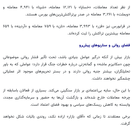
از نظر تعداد معاملات، «خساپا» با ۱۲٬۱۲۱ معامله، «شپنا» با ۴٬۹۴۱ معامله و
«
وبملت
» با ۳٬۲۶۱ معامله در صدر
پرتراکنش‌ترین‌های
بورس هستند.
در
فرابورس
نیز «
فزر
» با ۳٬۹۹۳ معامله، «نان» با ۷۵۹ معامله و «آردینه» با ۶۵۹
معامله بیشترین تراکنش را ثبت کرده‌اند.
فضای روانی و سناریوهای پیش‌رو
بازار بیش از آنکه درگیر عوامل بنیادی باشد، تحت تأثیر فشار روانی موضوعاتی
چون «مکانیزم ماشه» و گمانه‌زنی درباره خطرات جنگ قرار دارد؛ عواملی که به باور
تحلیلگران، بیشتر جنبه روانی دارند و در بستر تحریم‌های موجود اثر عملیاتی
چشمگیر نخواهند داشت.
با این حال، سایه بی‌اعتمادی بر بازار سنگینی می‌کند. بسیاری از فعالان باسابقه از
چرخه معاملات خارج شده‌اند و بازگشت آن‌ها به حضور و سرمایه‌گذاری مجدد،
وابسته به کاهش ریسک‌های سیاسی و بهبود فضای اعتماد است.
برخی معتقدند تا زمانی که «آقای بازار» اراده نکند، روندی باثبات شکل نخواهد
گرفت.