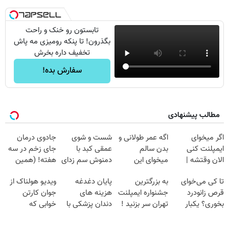
تابستون رو خنک و راحت
بگذرون! تا پنکه رومیزی مه پاش
تخفیف داره بخرش
سفارش بده!
مطالب پیشنهادی
اگر میخوای
اگه عمر طولانی و
شست و شوی
جادوی درمان
ایمپلنت کنی
بدن سالم
عمقی کبد با
جای زخم در سه
الان وقتشه |
میخوای این
دمنوش سم زدای
هفته! (همین
فقط با ۲۵
نوشیدنی رو با
گیاهی
حالا رایگان
تا کی می‌خوای
به بزرگترین
پایان دغدغه
ویدیو هولناک از
میلیون تومان!!!
تخفیف بخر
صحبت کنید)
قرص زانودرد
جشنواره ایمپلنت
هزینه های
جوان کارتن
بخوری؟ یکبار
تهران سر بزنید !
دندان پزشکی با
خوابی که
اصولی درمانش
| فقط ۲۵
پک سفید کننده
میلیاردر شد.
کن
میلیون !
خانگی
آموزش رایگان