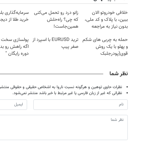
خلافی خودروتو الان
زانو درد رو تحمل می‌کنی
سرمایه‌گذاری بل
ببین، با پلاک و کد ملی،
که چی؟ راه‌حلش
خرید طلا از دیجی
بدون نیاز به مراجعه
همین‌جاست!
حضوری
حمله به چربی های شکم
ترید EURUSD با اسپرد از
پولسازی سخت 
و پهلو با یک روش
صفر پیپ
اگه راهش رو بدو
قوی(پودرجلبک
دوره رایگان "
سبز45%تخفیف)
نظر شما
نظرات حاوی توهین و هرگونه نسبت ناروا به اشخاص حقیقی و حقوقی منتشر 
نظراتی که غیر از زبان فارسی یا غیر مرتبط با خبر باشد منتشر نمی‌شود.