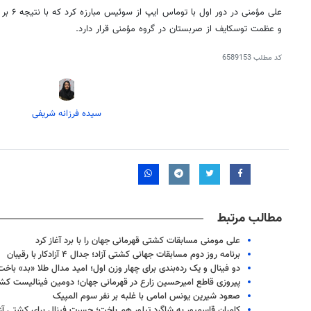
علی مؤمنی در دور اول با توماس
ایپ
از سوئ
و عظمت
توسکایف
از صربستان در گروه مؤمنی قرار دارد.
کد مطلب
6589153
سیده فرزانه شریفی
مطالب مرتبط
علی مومنی مسابقات کشتی قهرمانی جهان را با برد آغاز کرد
برنامه روز دوم مسابقات جهانی کشتی آزاد؛ جدال ۴ آزادکار با رقیبان
دو فینال و یک رده‌بندی برای چهار وزن اول؛ امید مدال طلا «بد» باخت
پیروزی قاطع امیرحسین زارع در قهرمانی جهان؛ دومین فینالیست کشت
صعود شیرین یونس امامی با غلبه بر نفر سوم المپیک
کامران قاسمپور به شاگرد تیلور هم باخت؛ حسرت فینال برای کشتی آزاد