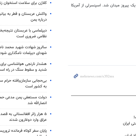
کلاژن برای سلامت استخوان زن
یس مبارزه کرد که با نتیجه ۶ بر یک پیروز میدان شد. اسپنسرلی از آمریکا
واکنش عربستان و قطر به بیانی
درباره یمن
دیپلماسی با عربستان نتیجه‌
نظامی ضروری است
سالروز شهادت شهید محمد ناص
شهدای دیپلمات نامگذاری شود
شدید و سقوط سنگ در راه اس
بی‌حجابی سازمان‌یافته حرام س
به کشور است
دولت مستعفی یمن مدعی حمل
انصارالله شد
۵ هزار زائر افغانستانی به قصد
!
عراق وارد دوغارون شدند
ی ایران
پایان سفر کوتاه فرمانده تروری
 ایران