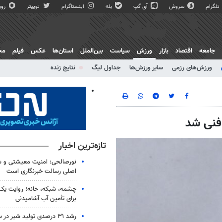
تلگرام
سروش
آی گپ
بله
اینستاگرام
توییتر
روبی
جامعه
اقتصاد
بازار
ورزش
سیاست
بین‌الملل
استان‌ها
عکس
فیلم
مج
ورزش‌های رزمی
سایر ورزش‌ها
جداول لیگ
نتایج زنده
فنی شد
تازه‌ترین اخبار
نورصالحی: امنیت معیشتی و ش
اصلی رسالت خبرنگاری است
چشمه، شبکه، خانه؛ روایت یک 
برای تأمین آب آشامیدنی
رشد ۳۱ درصدی تولید شیر د