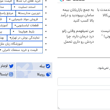
خرید طلای آب شده
قیمت مو
استند تسلیت
مدا
ندمدت با
به جمع بازاریابان بیمه
دوربین مداربسته
مرجع پاسخ 
‌کالا
سامان بپیوندید و درآمد
فروش مواد شیمیایی
قی
بالا کسب کنید
قطعات لباسشویی
آموزشگ
نیست
من نمیفهمم وقتی زانو
بلیط هواپیما
پر
نی! "
درد درمان داره، چرا
نمایندگی بوش در تهران
بهت
دردش رو داری تحمل
آموزشگاه زبان ملل
میکنی؟❗
قیمت و خرید سمعک نامرئی
نمی‌شود.