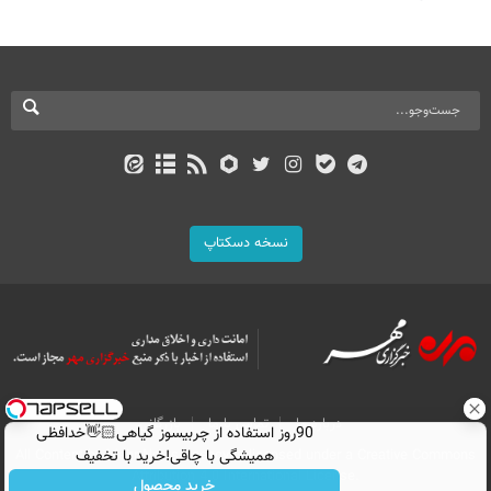
نسخه دسکتاپ
درباره ما
تماس با ما
بازرگانی
90روز استفاده از چربیسوز گیاهی👋🏻خدافظی
همیشگی با چاقی!خرید با تخفیف
All Content by Mehr News Agency is licensed under a Creative Commons
Attribution 4.0 International License.
خرید محصول