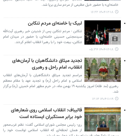
خامنه‌ای» با حضور خیل عظیمی از مردم ساری برپا شد.
۱۴۰۴-۱۲-۱۸ ۱۶:۲۲
لبیک یا خامنه‌ای مردم تنکابن
تنکابن - مردم تنکابن پس از شنیدن خبر رهبری آیت‌الله
سیدمجتبی حسینی خامنه‌ای، با حضور در میدان امام
تنکابن، بیعت خود را با رهبرا انقلاب اعلام کردند.
۱۴۰۴-۱۲-۱۸ ۰۵:۳۴
تجدید میثاق دانشگاهیان با آرمان‌های
انقلاب، امام راحل و رهبری
مراسم تجدید میثاق دانشگاهیان با آرمان‌های انقلاب
اسلامی و امام راحل (ره) و تجدید عهد با مقام معظم
رهبری (مد ظله) امروز یکشنبه ۱۹ بهمن ماه، در حرم مطهر امام خمینی (ره) برگزار
شد.
۱۴۰۴-۱۱-۱۹ ۱۲:۱۴
قالیباف: انقلاب اسلامی روی شعارهای
خود برابر مستکبران ایستاده است
ری- رئیس مجلس شورای اسلامی گفت: نظم غرب‌محور
از همان لحظه‌ای که انقلاب اسلامی توانست خود را
بیرون از بلوک‌های قدرت تعریف کند دچار بحران شد.