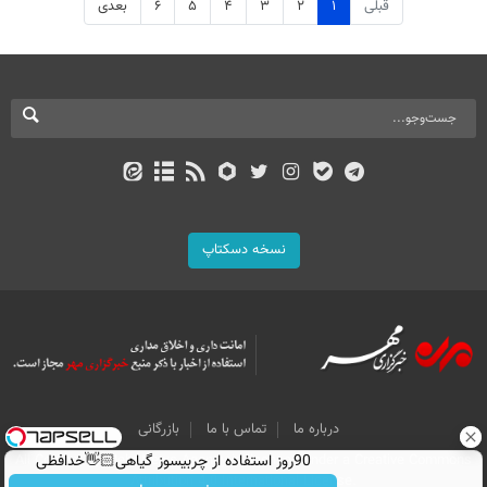
قبلی
۱
۲
۳
۴
۵
۶
بعدی
نسخه دسکتاپ
درباره ما
تماس با ما
بازرگانی
90روز استفاده از چربیسوز گیاهی👋🏻خدافظی
All Content by Mehr News Agency is licensed under a Creative Commons
Attribution 4.0 International License.
همیشگی با چاقی!خرید با تخفیف