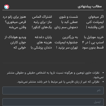
مطالب پیشنهادی
اگر میخوای
شست و شوی
اشتراک الماس
هنوز برای زانو درد
ایمپلنت کنی
عمقی کبد با
ماز: برای رتبه
قرص میخوری؟
الان وقتشه |
دمنوش سم زدای
یک‌های کنکور!
وقتی می‌شه
فقط با ۲۵
گیاهی
بدون عمل
خرید موبایل با
به بزرگترین
پایان دغدغه
ویدیو هولناک از
میلیون تومان!!!
درمانش کرد؟؟؟؟
اسنپ پی | در ۴
جشنواره ایمپلنت
هزینه های
جوان کارتن
قسط بدون سود
تهران سر بزنید !
دندان پزشکی با
خوابی که
و کارمزد!
| فقط ۲۵
پک سفید کننده
میلیاردر شد.
میلیون !
خانگی
آموزش رایگان
نظر شما
نظرات حاوی توهین و هرگونه نسبت ناروا به اشخاص حقیقی و حقوقی منتشر
نمی‌شود.
نظراتی که غیر از زبان فارسی یا غیر مرتبط با خبر باشد منتشر نمی‌شود.