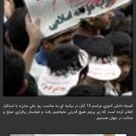
كميته دانش آموزي مراسم 13 آبان در بيانيه اي به مناسب روز ملي مبارزه با استكبار
اعلام كرده است كه زير پرچم هيچ قدرتي نخواهيم رفت و خواستار برقراري صلح و
عدالت در جهان هستيم .