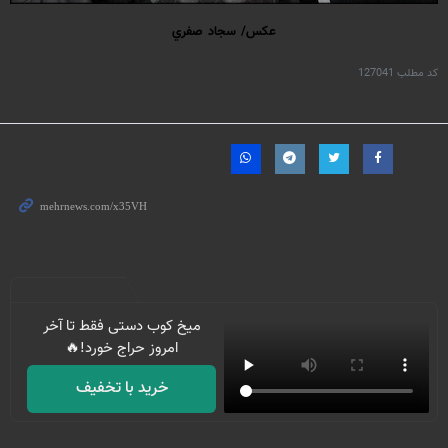
عكس/ سجاد صفري
کد مطلب
127041
میخ کوب دستی فقط تا آخر
امروز حراج خورد!🔥
خرید با تخفیف