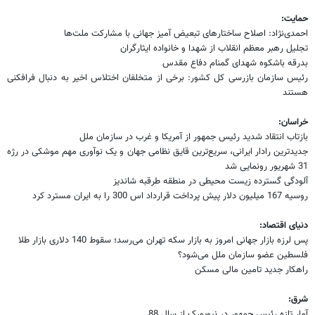
حمایت:
احمدی‌نژاد: اصلاح ساختارهای تبعیض آمیز جهانی با مشارکت ملت‌ها
تجلیل رهبر معظم انقلاب از شهدا و خانواده ایثارگران
بدرقه باشکوه شهدای گمنام دفاع مقدس
رئیس سازمان بازرسی کل کشور: برخی از متخلفان اختلاس اخیر به دنبال فرافکنی
هستند
خراسان:
بازتاب انتقاد شدید رئیس جمهور از آمریکا و غرب در سازمان ملل
جدیدترین رادار ایرانی، سریع‌ترین قایق نظامی جهان و یک نوآوری مهم موشکی در رژه
31 شهریور رونمایی شد
آلودگی گسترده زیست محیطی در منطقه طرقبه شاندیز
روسیه 167 میلیون دلار پیش پرداخت قرارداد اس 300 را به ایران مسترد کرد
دنیای اقتصاد:
پس لرزه بازار جهانی امروز به بازار سکه تهران می‌رسد؛ سقوط 140 دلاری بازار طلا
فلسطین عضو سازمان ملل می‌شود؟
راهکار جدید تامین مالی مسکن
شرق:
آمار تازه رئیس جمهور در نیویورک از سال 88