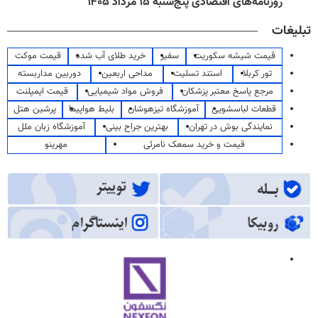
روزنامه‌های اقتصادی پنج‌شنبه ۱۵ مرداد ۱۴۰۵
تبلیغات
قیمت شیشه سکوریت
سفیر
خرید طلای آب شده
قیمت موکت
تور کربلا
استند تسلیت
مداحی اربعین
دوربین مداربسته
مرجع پاسخ معتبر پزشکان
فروش مواد شیمیایی
قیمت ایمپلنت
قطعات لباسشویی
آموزشگاه تیزهوشان
بلیط هواپیما
پرشین هتل
نمایندگی بوش در تهران
بهترین جراح بینی
آموزشگاه زبان ملل
قیمت و خرید سمعک نامرئی
مهرینو