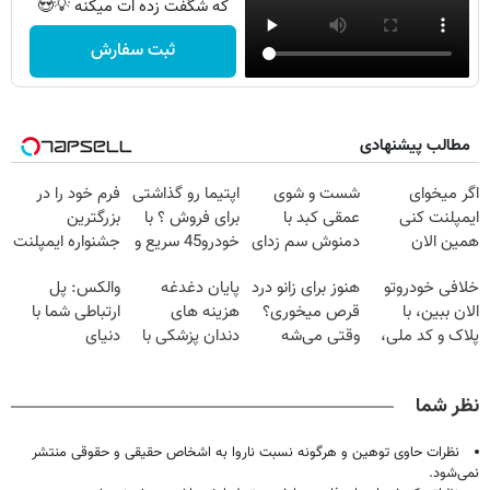
که شگفت زده ات میکنه 💡😍
ثبت سفارش
مطالب پیشنهادی
اگر میخوای
شست و شوی
اپتیما رو گذاشتی
فرم خود را در
ایمپلنت کنی
عمقی کبد با
برای فروش ؟ با
بزرگترین
همین الان
دمنوش سم زدای
خودرو45 سریع و
جشنواره ایمپلنت
وقتشه | فقط با
گیاهی
راحت بفروش
تهران پر کنید ! |
خلافی خودروتو
هنوز برای زانو درد
پایان دغدغه
والکس: پل
۲۵ میلیون
فقط ۲۵ میلیون
الان ببین، با
قرص میخوری؟
هزینه های
ارتباطی شما با
تومان!!!
پلاک و کد ملی،
وقتی می‌شه
دندان پزشکی با
دنیای
بدون نیاز به
بدون عمل
پک سفید کننده
سرمایه‌گذاری
مراجعه حضوری
درمانش کرد؟؟؟؟
خانگی
دیجیتال
نظر شما
نظرات حاوی توهین و هرگونه نسبت ناروا به اشخاص حقیقی و حقوقی منتشر
نمی‌شود.