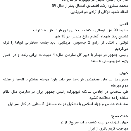
محمد ستاری: رشد اقتصادی امسال بدتر از سال 89
انتقاد شدید توکلی از آزادی دو آمریکایی
قدس:
سقوط 90 هزار تومانی سکه؛ بمب خبری این بار در بازار طلا ترکید
تشییع پیکر شهدای گمنام دفاع مقدس در 13 شهر
توکلی با انتقاد از آزادی 2 جاسوس آمریکایی: باید جلسه سخنرانی اوباما را ترک
می‌کردیم
رئیس جمهور در دیدار با دبیر کل سازمان ملل: 4 دیپلمات ایرانی زنده و در اختیار
رژیم صهیونیستی هستند
کیهان:
مدیرعامل سازمان هدفمندی یارانه‌ها خبر داد: واریز مرحله هشتم یارانه‌ها از هفته
دوم مهرماه
طی سخنانی در اجلاس سالانه نیویورک؛ رئیس جمهور ایران در سازمان ملل نظام
سلطه را به محاکمه کشید
مخالفت حماس و جهاد اسلامی با تشکیل دولت مستقل فلسطین در کنار اسرائیل
هفت صبح:
جهان فیزیک در بهت کشف ذرات سریع‌تر از نور
مهاجرت کریم باقری از ایران