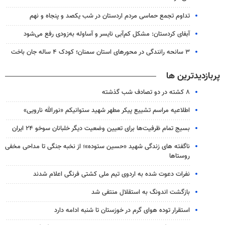
تداوم تجمع حماسی مردم اردستان در شب یکصد و پنجاه و نهم
آبفای کردستان: مشکل کم‌آبی نایسر و آساوله به‌زودی رفع می‌شود
۳ سانحه رانندگی در محورهای استان سمنان؛ کودک ۴ ساله جان باخت
پربازدیدترین ها
۸ کشته در دو تصادف شب گذشته
اطلاعیه مراسم تشییع پیکر مطهر شهید ستوانیکم «نورالله نارویی»
بسیج تمام ظرفیت‌ها برای تعیین وضعیت دیگر خلبانان سوخو ۲۴ ایران
ناگفته های زندگی شهید «حسین ستوده»؛ از نخبه جنگی تا مداحی مخفی
روستاها
نفرات دعوت شده به اردوی تیم ملی کشتی فرنگی اعلام شدند
بازگشت اندونگ به استقلال منتفی شد
استقرار توده هوای گرم در خوزستان تا شنبه ادامه دارد