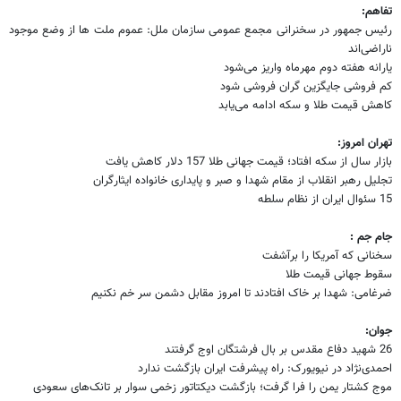
تفاهم:
رئیس جمهور در سخنرانی مجمع عمومی سازمان ملل: عموم ملت ها از وضع موجود
ناراضی‌اند
یارانه هفته دوم مهرماه واریز می‌شود
کم فروشی جایگزین گران فروشی شود
کاهش قیمت طلا و سکه ادامه می‌یابد
تهران امروز:
بازار سال از سکه افتاد؛ قیمت جهانی طلا 157 دلار کاهش یافت
تجلیل رهبر انقلاب از مقام شهدا و صبر و پایداری خانواده ایثارگران
15 سئوال ایران از نظام سلطه
جام جم :
سخنانی که آمریکا را برآشفت
سقوط جهانی قیمت طلا
ضرغامی: شهدا بر خاک افتادند تا امروز مقابل دشمن سر خم نکنیم
جوان:
26 شهید دفاع مقدس بر بال فرشتگان اوج گرفتند
احمدی‌نژاد در نیویورک: راه پیشرفت ایران بازگشت ندارد
موج کشتار یمن را فرا گرفت؛ بازگشت دیکتاتور زخمی سوار بر تانک‌های سعودی